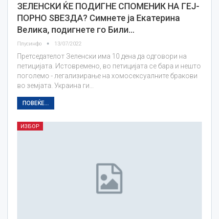
ЗЕЛЕНСКИ ЌЕ ПОДИГНЕ СПОМЕНИК НА ГЕЈ-
ПОРНО ЅВЕЗДА? Симнете ја Екатерина
Велика, подигнете го Били…
Плусинфо
13/07/2022
Претседателот Зеленски има 10 дена да одговори на
петицијата. Истовремено, во петицијата се бара и нешто
поголемо - легализирање на хомосексуалните бракови
во земјата. Украина ги…
ПОВЕЌЕ...
ИЗБОР