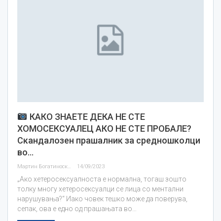
КАКО ЗНАЕТЕ ДЕКА НЕ СТЕ
ХОМОСЕКСУАЛЕЦ АКО НЕ СТЕ ПРОБАЛЕ?
Скандалозен прашалник за средношколци
во…
Мартин Богатиноски
14/09/2023
„Ако хетеросексуалноста е нормална, тогаш зошто
толку многу хетеросексуалци се лица со ментални
нарушувања?“ Иако човек тешко може да поверува,
сепак, ова е едно од прашањата во…