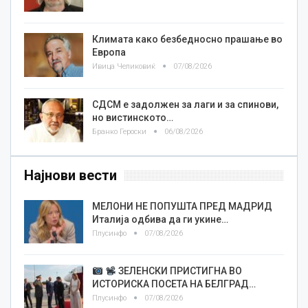
Климата како безбедносно прашање во
Европа
Ивица Челиковиќ
07/08/2026
СДСМ е задолжен за лаги и за спинови,
но вистинското…
Бранко Героски
06/08/2026
Најнови вести
МЕЛОНИ НЕ ПОПУШТА ПРЕД МАДРИД
Италија одбива да ги укине…
Плусинфо
07/08/2026
ЗЕЛЕНСКИ ПРИСТИГНА ВО
ИСТОРИСКА ПОСЕТА НА БЕЛГРАД…
Плусинфо
07/08/2026