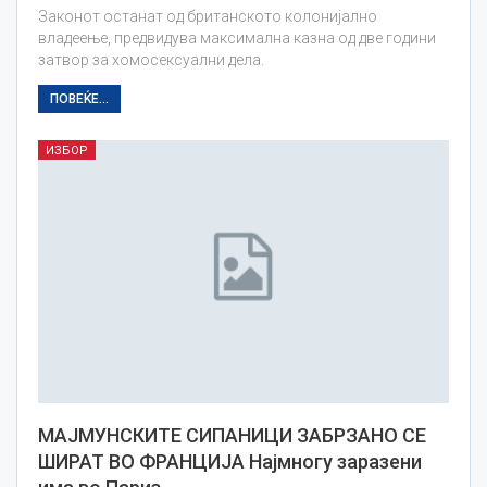
Законот останат од британското колонијално
владеење, предвидува максимална казна од две години
затвор за хомосексуални дела.
ПОВЕЌЕ...
ИЗБОР
МАЈМУНСКИТЕ СИПАНИЦИ ЗАБРЗАНО СЕ
ШИРАТ ВО ФРАНЦИЈА Најмногу заразени