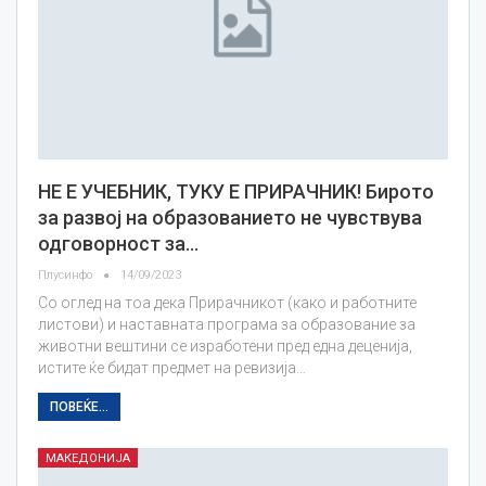
НЕ Е УЧЕБНИК, ТУКУ Е ПРИРАЧНИК! Бирото
за развој на образованието не чувствува
одговорност за…
Плусинфо
14/09/2023
Со оглед на тоа дека Прирачникот (како и работните
листови) и наставната програма за образование за
животни вештини се изработени пред една деценија,
истите ќе бидат предмет на ревизија…
ПОВЕЌЕ...
МАКЕДОНИЈА