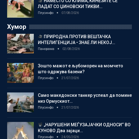
НАМЕСТО СО КЛИМА, КИНЕЗИТЕ СЕ
ЛАДАТ СО ЏИНОВСКИ ТИКВИ…
Плусинфо
07/08/2026
Хумор
ПРИРОДНА ПРОТИВ ВЕШТАЧКА
ИНТЕЛИГЕНЦИЈА • ЗНАЕ ЛИ НЕКОЈ…
Панорама
02/08/2026
Зошто мажот е љубоморен на момчето
што одржува базени?
Плусинфо
21/07/2026
Само македонски танкер успеал да помине
низ Ормускиот…
Плусинфо
21/07/2026
„НАРУШЕНИ МЕЃУЗАЈАЧКИ ОДНОСИ“ ВО
КУНОВО Два зајаци…
Плусинфо
24/05/2026