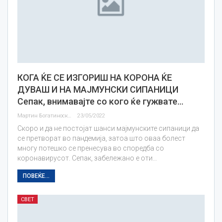
КОГА ЌЕ СЕ ИЗГОРИШ НА КОРОНА ЌЕ
ДУВАШ И НА МАЈМУНСКИ СИПАНИЦИ
Сепак, внимавајте со кого ќе гужвате…
Мартин Богатиноски
23/05/2022
Скоро и да не постојат шанси мајмунските сипаници да
се претворат во пандемија, затоа што оваа болест
многу потешко се пренесува во споредба со
коронавирусот. Сепак, забележано е оти…
ПОВЕЌЕ...
СВЕТ