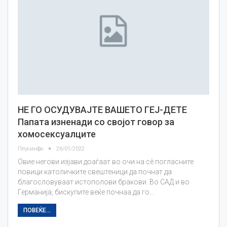
НЕ ГО ОСУДУВАЈТЕ ВАШЕТО ГЕЈ-ДЕТЕ
Папата изненади со својот говор за
хомосексуалците
Плусинфо
26/01/2022
Овие негови изјави доаѓаат во очи на сè погласните
повици католичките свештеници да почнат да
благословуваат истополови бракови. Во САД и во
Германија, бискупите веќе почнаа да го…
ПОВЕЌЕ...