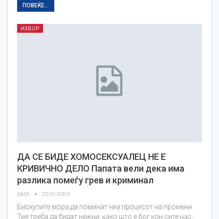
ПОВЕЌЕ...
ИЗБОР
ДА СЕ БИДЕ ХОМОСЕКСУАЛЕЦ НЕ Е
КРИВИЧНО ДЕЛО Папата вели дека има
разлика помеѓу грев и криминал
МИА
25/01/2023
Бискупите мора да поминат низ процесот на промени.
Тие треба да бидат нежни, како што е бог кон сите нас,