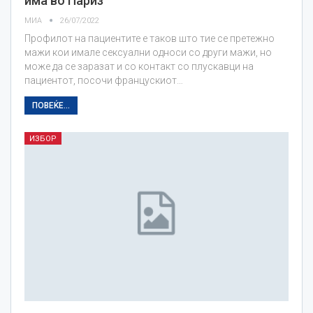
има во Париз
МИА
26/07/2022
Профилот на пациентите е таков што тие се претежно
мажи кои имале сексуални односи со други мажи, но
може да се заразат и со контакт со плускавци на
пациентот, посочи францускиот…
ПОВЕЌЕ...
ИЗБОР