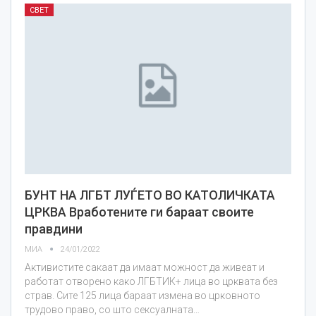
СВЕТ
БУНТ НА ЛГБТ ЛУЃЕТО ВО КАТОЛИЧКАТА
ЦРКВА Вработените ги бараат своите
правдини
МИА
24/01/2022
Активистите сакаат да имаат можност да живеат и
работат отворено како ЛГБТИК+ лица во црквата без
страв. Сите 125 лица бараат измена во црковното
трудово право, со што сексуалната…