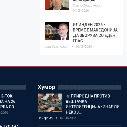
Златко Теодосиевски
04/08/2026
ИЛИНДЕН 2026 •
ВРЕМЕ Е МАКЕДОНИЈА
ДА ЗБОРУВА СО ЕДЕН
ГЛАС…
Јове Кекеновски
03/08/2026
Хумор
ИК-ТОК
ПРИРОДНА ПРОТИВ
А НА 26
ВЕШТАЧКА
РБА СО…
ИНТЕЛИГЕНЦИЈА • ЗНАЕ ЛИ
НЕКОЈ…
/2026
Панорама
02/08/2026
АНЏЕЛИНА