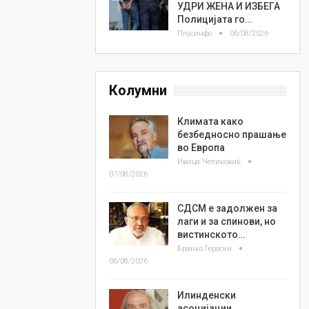
УДРИ ЖЕНА И ИЗБЕГА
Полицијата го…
Плусинфо
06/08/2026
Колумни
Климата како
безбедносно прашање
во Европа
Ивица Челиковиќ
07/08/2026
СДСМ е задолжен за
лаги и за спинови, но
вистинското…
Бранко Героски
06/08/2026
Илинденски
асоцијации