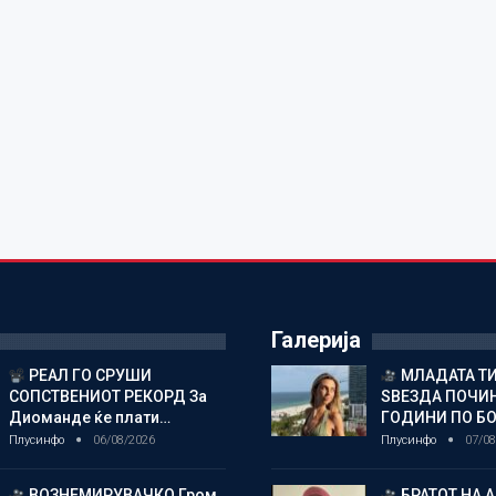
Галерија
РЕАЛ ГО СРУШИ
МЛАДАТА Т
СОПСТВЕНИОТ РЕКОРД За
ЅВЕЗДА ПОЧИН
Диоманде ќе плати…
ГОДИНИ ПО БО
Плусинфо
06/08/2026
Плусинфо
07/08
ВОЗНЕМИРУВАЧКО Гром
БРАТОТ НА 