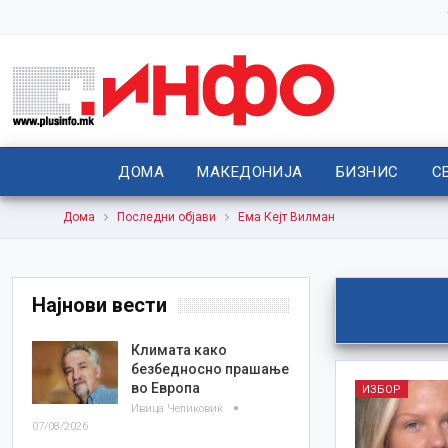
ДОМА
МАКЕДОНИЈА
БИЗНИС
С
Дома
Последни објави
Ема Кејт Вилман
Најнови вести
Климата како
безбедносно прашање
во Европа
ИЗБОР
Ивица Челиковиќ
07/08/2026