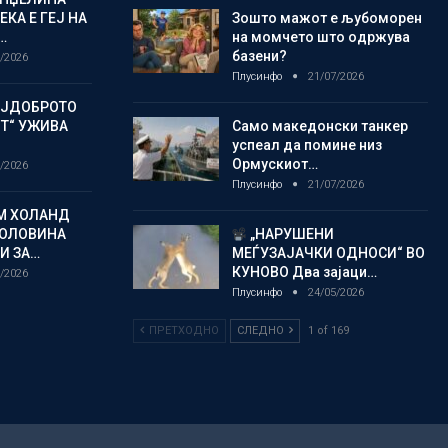
КА Е ГЕЈ НА
Зошто мажот е љубоморен
…
на момчето што одржува
базени?
/2026
Плусинфо
21/07/2026
АЈДОБРОТО
ОТ“ УЖИВА
Само македонски танкер
успеал да помине низ
Ормускиот…
/2026
Плусинфо
21/07/2026
М ХОЛАНД
ОЛОВИНА
„НАРУШЕНИ
И ЗА…
МЕЃУЗАЈАЧКИ ОДНОСИ“ ВО
КУНОВО Два зајаци…
/2026
Плусинфо
24/05/2026
ПРЕТХОДНО
СЛЕДНО
1 of 169