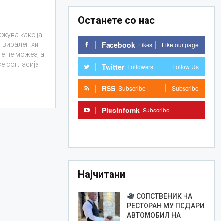
Останете со нас
ажува како ја
Facebook
Likes
Like our page
 вирален хит
е не можеа, а
се согласија
Twitter
Followers
Follow Us
RSS
Subscribe
Subscribe
Plusinfomk
Subscribe
Subscribe
Најчитани
СОПСТВЕНИК НА
РЕСТОРАН МУ ПОДАРИ
АВТОМОБИЛ НА