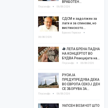
ВРАБОТЕН…
Плусинфо
06/08/2026
СДСМ е задолжен за
лаги и за спинови, но
вистинското…
Бранко Героски
06/08/2026
ЛЕПА БРЕНА ПАДНА
НА КОНЦЕРТОТ ВО
БУДВА Реакцијата на…
Плусинфо
06/08/2026
РУСИЈА
ПРЕДУПРЕДУВА ДЕКА
ВО ЕВРОПА СЕКОЈ ДЕН
СЕ ЗБОРУВА ЗА…
Плусинфо
06/08/2026
УАПСЕН ВОЗАЧОТ ШТО