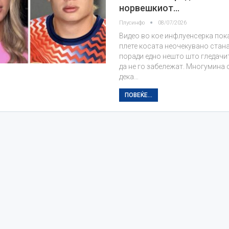
норвешкиот…
Плусинфо
08/07/2026
Видео во кое инфлуенсерка пок
плете косата неочекувано стана
поради едно нешто што гледачит
да не го забележат. Многумина 
дека…
ПОВЕЌЕ...