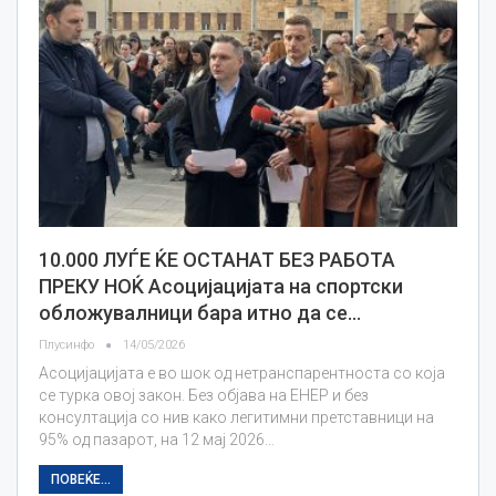
10.000 ЛУЃЕ ЌЕ ОСТАНАТ БЕЗ РАБОТА
ПРЕКУ НОЌ Асоцијацијата на спортски
обложувалници бара итно да се…
Плусинфо
14/05/2026
Асоцијацијата е во шок од нетранспарентноста со која
се турка овој закон. Без објава на ЕНЕР и без
консултација со нив како легитимни претставници на
95% од пазарот, на 12 мај 2026…
ПОВЕЌЕ...