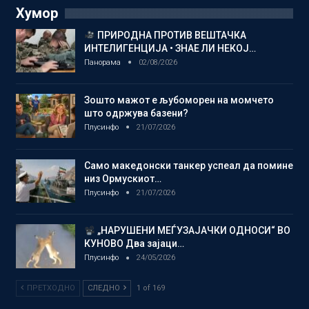
Хумор
ПРИРОДНА ПРОТИВ ВЕШТАЧКА
ИНТЕЛИГЕНЦИЈА • ЗНАЕ ЛИ НЕКОЈ…
Панорама
02/08/2026
Зошто мажот е љубоморен на момчето
што одржува базени?
Плусинфо
21/07/2026
Само македонски танкер успеал да помине
низ Ормускиот…
Плусинфо
21/07/2026
„НАРУШЕНИ МЕЃУЗАЈАЧКИ ОДНОСИ“ ВО
КУНОВО Два зајаци…
Плусинфо
24/05/2026
ПРЕТХОДНО
СЛЕДНО
1 of 169