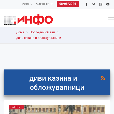
08/08/2026
MORE
МАРКЕТИНГ
Дома
Последни објави
диви казина и обложувалници
диви казина и
обложувалници
БИЗНИС