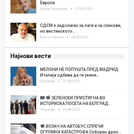
Европа
Ивица Челиковиќ
07/08/2026
СДСМ е задолжен за лаги и за спинови,
но вистинското…
Бранко Героски
06/08/2026
Најнови вести
МЕЛОНИ НЕ ПОПУШТА ПРЕД МАДРИД
Италија одбива да ги укине…
Плусинфо
07/08/2026
ЗЕЛЕНСКИ ПРИСТИГНА ВО
ИСТОРИСКА ПОСЕТА НА БЕЛГРАД…
Плусинфо
07/08/2026
ВОЗАЧ НА АВТОБУС СПРЕЧИ
ОГРОМНА КАТАСТРОФА Соборен дрон…