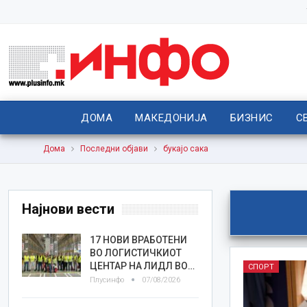
ДОМА
МАКЕДОНИЈА
БИЗНИС
С
Дома
Последни објави
букајо сака
Најнови вести
17 НОВИ ВРАБОТЕНИ
ВО ЛОГИСТИЧКИОТ
ЦЕНТАР НА ЛИДЛ ВО…
СПОРТ
Плусинфо
07/08/2026