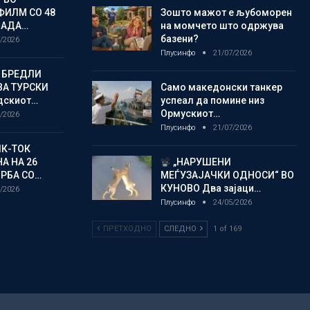
ФИЛМ СО 48
Зошто мажот е љубоморен
ЛАДА…
на момчето што одржува
базени?
/2026
Плусинфо
21/07/2026
 БРЕДЛИ
А ТУРСКИ
Само македонски танкер
дскиот…
успеал да помине низ
Ормускиот…
/2026
Плусинфо
21/07/2026
ИК-ТОК
А НА 26
„НАРУШЕНИ
РБА СО…
МЕЃУЗАЈАЧКИ ОДНОСИ“ ВО
КУНОВО Два зајаци…
/2026
Плусинфо
24/05/2026
ПРЕТХОДНО
СЛЕДНО
1 of 169