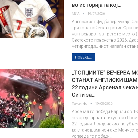
во историјата кој…
МИА
19/07/2026
Англискиот фудбалер Букајо Са
три гола ноќеска против Франци
натпреварот за третото место (6
Светското првенство 2026. Двае
четиригодишниот напаѓач стан
ПОВЕЌЕ...
„ТОПЏИИТЕ“ ВЕЧЕРВА 
СТАНАТ АНГЛИСКИ ШАМ
22 години Арсенал чека 
Сити за…
Плусинфо
19/05/2026
Арсенал го победи Барнли со 1-0
чекор до првата титула во Прем
22 години. Лондонскиот клуб в
да стане шампион ако Манчесте
успее да го победи…