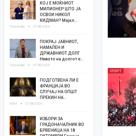
КОЈ Е МОЌНИОТ
МИЛИОНЕР ШТО ЈА
ОСВОИ НИКОЛ
КИДМАН? Мајкл…
Плусинфо
07/08/2026
ПОКРАЈ ЈАВНИОТ,
НАМАЛЕН И
ДРЖАВНИОТ ДОЛГ
Нивото на долгот е…
Плусинфо
07/08/2026
СПОРТ
ПОДГОТВЕНА ЛИ Е
ФРАНЦИЈА ВО
СЛУЧАЈ НА ОПШТ
ПРЕКИН НА…
МИА
07/08/2026
ИЗБОРИ ЗА
ГРАДОНАЧАЛНИК ВО
БРВЕНИЦА НА 18
ОКТОМВРИ Гаши ја…