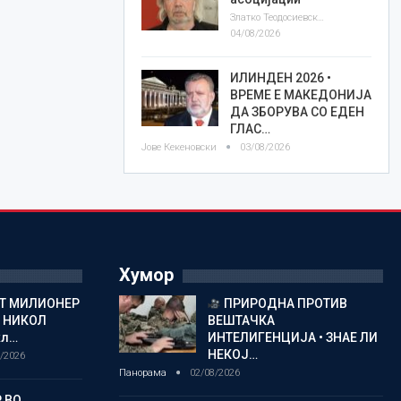
Златко Теодосиевски
04/08/2026
ИЛИНДЕН 2026 •
ВРЕМЕ Е МАКЕДОНИЈА
ДА ЗБОРУВА СО ЕДЕН
ГЛАС…
Јове Кекеновски
03/08/2026
Хумор
ОТ МИЛИОНЕР
ПРИРОДНА ПРОТИВ
 НИКОЛ
ВЕШТАЧКА
кл…
ИНТЕЛИГЕНЦИЈА • ЗНАЕ ЛИ
НЕКОЈ…
/2026
Панорама
02/08/2026
 ВО