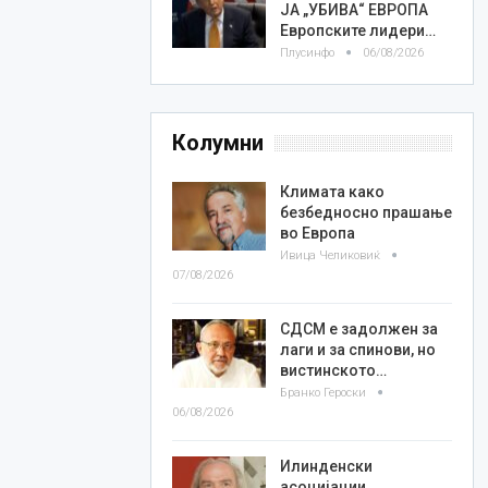
ЈА „УБИВА“ ЕВРОПА
Европските лидери…
Плусинфо
06/08/2026
Колумни
Климата како
безбедносно прашање
во Европа
Ивица Челиковиќ
07/08/2026
СДСМ е задолжен за
лаги и за спинови, но
вистинското…
Бранко Героски
06/08/2026
Илинденски
асоцијации