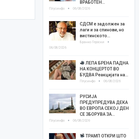
ВРАБОТЕН…
Плусинфо
06/08/2026
СДСМ е задолжен за
лаги и за спинови, но
вистинското…
Бранко Героски
06/08/2026
ЛЕПА БРЕНА ПАДНА
НА КОНЦЕРТОТ ВО
БУДВА Реакцијата на…
Плусинфо
06/08/2026
РУСИЈА
ПРЕДУПРЕДУВА ДЕКА
ВО ЕВРОПА СЕКОЈ ДЕН
СЕ ЗБОРУВА ЗА…
Плусинфо
06/08/2026
ТРАМП ОТКРИ ШТО