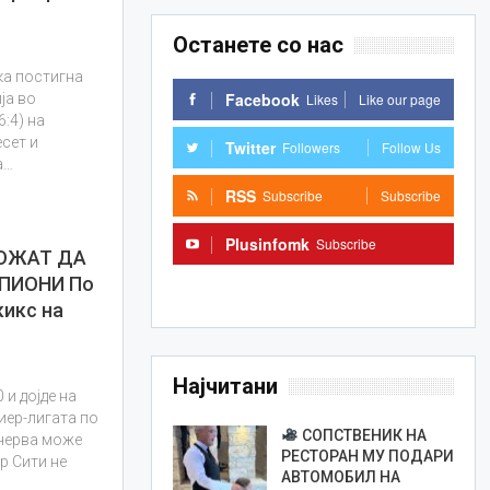
Останете со нас
ка постигна
Facebook
Likes
Like our page
ја во
:4) на
сет и
Twitter
Followers
Follow Us
а…
RSS
Subscribe
Subscribe
Plusinfomk
Subscribe
МОЖАТ ДА
ПИОНИ По
Subscribe
кикс на
Најчитани
 и дојде на
иер-лигата по
СОПСТВЕНИК НА
ечерва може
РЕСТОРАН МУ ПОДАРИ
р Сити не
АВТОМОБИЛ НА