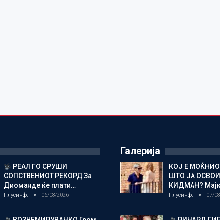
Галерија
РЕАЛ ГО СРУШИ
КОЈ Е МОЌНИ
СОПСТВЕНИОТ РЕКОРД За
ШТО ЈА ОСВОИ
Диоманде ќе плати…
КИДМАН? Мај
Плусинфо
06/08/2026
Плусинфо
07/08
ВОЗНЕМИРУВАЧКО Гром
РИЧАРД ГИР