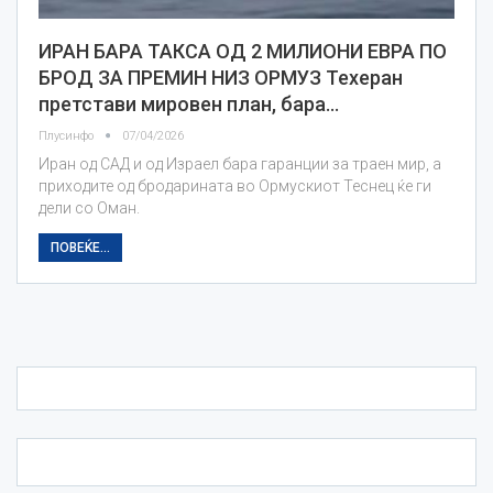
ИРАН БАРА ТАКСА ОД 2 МИЛИОНИ ЕВРА ПО
БРОД ЗА ПРЕМИН НИЗ ОРМУЗ Техеран
претстави мировен план, бара…
Плусинфо
07/04/2026
Иран од САД и од Израел бара гаранции за траен мир, а
приходите од бродарината во Ормускиот Теснец ќе ги
дели со Оман.
ПОВЕЌЕ...