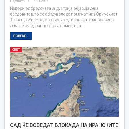
Плусинфо
18/04/2026
Извори од бродската индустрија објавија дека
бродовите што се обидувале да поминат низ Ормускиот
Теснец добиле радио порака од иранската морнарица
дека не им е дозволено да поминат, а…
ПОВЕЌЕ...
СВЕТ
САД ЌЕ ВОВЕДАТ БЛОКАДА НА ИРАНСКИТЕ