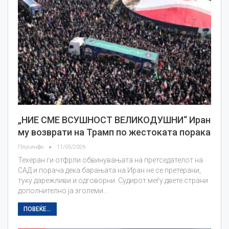
„НИЕ СМЕ ВСУШНОСТ ВЕЛИКОДУШНИ“ Иран
му возврати на Трамп по жестоката порака
Плусинфо
11/05/2026
Техеран ги отфрли обвинувањата на претседателот на
САД и порача дека барањата на Иран не се претерани,
туку дарежливи и одговорни. Судирот меѓу двете страни
дополнително ја зголеми…
ПОВЕЌЕ...