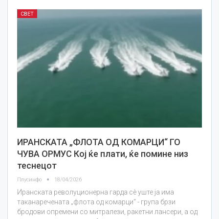
СВЕТ
ИРАНСКАТА „ФЛОТА ОД КОМАРЦИ“ ГО
ЧУВА ОРМУС Кој ќе плати, ќе помине низ
теснецот
Плусинфо
18/04/2026
Иранската револуционерна гарда сè уште ја има
таканаречената „флота од комарци“ - група брзи
бродови опремени со митралези, ракетни лансери, а од