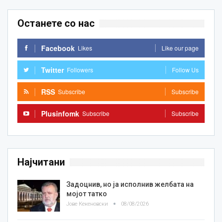
Останете со нас
Facebook
Likes
Like our page
Twitter
Followers
Follow Us
RSS
Subscribe
Subscribe
Plusinfomk
Subscribe
Subscribe
Најчитани
Задоцнив, но ја исполнив желбата на
мојот татко
Јове Кекеновски
08/08/2026