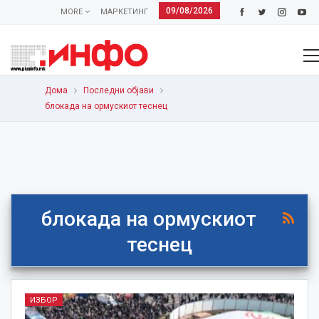
09/08/2026
MORE
МАРКЕТИНГ
Дома
Последни објави
блокада на ормускиот теснец
блокада на ормускиот
теснец
ИЗБОР