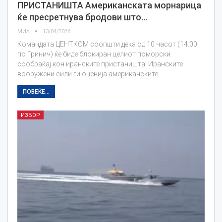
ПРИСТАНИШТА Американската морнарица
ќе пресретнува бродови што…
МИА
13/04/2026
Командата ЦЕНТКОМ соопшти дека од 10 часот (14:00
по Гринич) ќе биде блокиран целиот поморски
сообраќај кон иранските пристаништа. Иранските
вооружени сили ги оценија американските…
ПОВЕЌЕ...
ИЗБОР