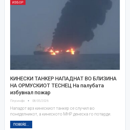
ИЗБОР
КИНЕСКИ ТАНКЕР НАПАДНАТ ВО БЛИЗИНА
НА ОРМУСКИОТ ТЕСНЕЦ На палубата
избувнал пожар
Плусинфо
08/05/2026
Нападот врз кинескиот танкер се случил во
понеделникот, а кинеското МНР денеска го потврди.
ПОВЕЌЕ...