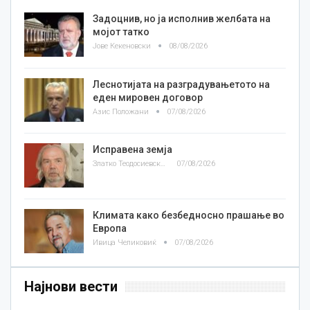
Задоцнив, но ја исполнив желбата на
мојот татко
Јове Кекеновски
08/08/2026
Леснотијата на разградувањетото на
еден мировен договор
Азис Положани
07/08/2026
Исправена земја
Златко Теодосиевски
07/08/2026
Климата како безбедносно прашање во
Европа
Ивица Челиковиќ
07/08/2026
Најнови вести