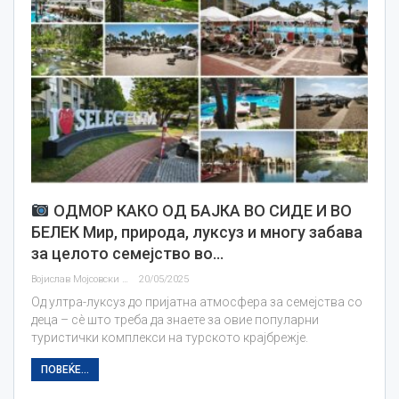
ОДМОР КАКО ОД БАЈКА ВО СИДЕ И ВО
БЕЛЕК Мир, природа, луксуз и многу забава
за целото семејство во…
Војислав Мојсовски
20/05/2025
Од ултра-луксуз до пријатна атмосфера за семејства со
деца – сè што треба да знаете за овие популарни
туристички комплекси на турското крајбрежје.
ПОВЕЌЕ...