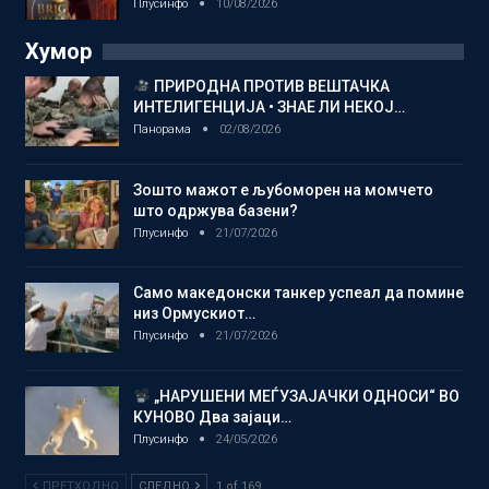
Плусинфо
10/08/2026
Хумор
ПРИРОДНА ПРОТИВ ВЕШТАЧКА
ИНТЕЛИГЕНЦИЈА • ЗНАЕ ЛИ НЕКОЈ…
Панорама
02/08/2026
Зошто мажот е љубоморен на момчето
што одржува базени?
Плусинфо
21/07/2026
Само македонски танкер успеал да помине
низ Ормускиот…
Плусинфо
21/07/2026
„НАРУШЕНИ МЕЃУЗАЈАЧКИ ОДНОСИ“ ВО
КУНОВО Два зајаци…
Плусинфо
24/05/2026
ПРЕТХОДНО
СЛЕДНО
1 of 169