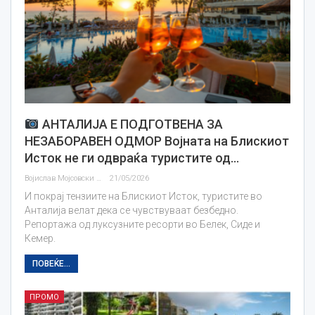
АНТАЛИЈА Е ПОДГОТВЕНА ЗА
НЕЗАБОРАВЕН ОДМОР Војната на Блискиот
Исток не ги одвраќа туристите од…
Војислав Мојсовски
21/05/2026
И покрај тензиите на Блискиот Исток, туристите во
Анталија велат дека се чувствуваат безбедно.
Репортажа од луксузните ресорти во Белек, Сиде и
Кемер.
ПОВЕЌЕ...
ПРОМО