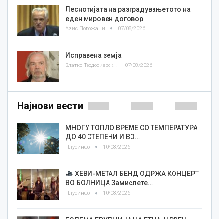
Леснотијата на разградувањетото на
еден мировен договор
Азис Положани
07/08/2026
Исправена земја
Златко Теодосиевски
07/08/2026
Најнови вести
МНОГУ ТОПЛО ВРЕМЕ СО ТЕМПЕРАТУРА
ДО 40 СТЕПЕНИ И ВО…
Плусинфо
10/08/2026
ХЕВИ-МЕТАЛ БЕНД ОДРЖА КОНЦЕРТ
ВО БОЛНИЦА Замислете…
Плусинфо
10/08/2026