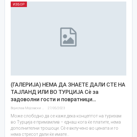
ИЗБОР
(ГАЛЕРИЈА) НЕМА ДА ЗНАЕТЕ ДАЛИ СТЕ НА
ТАЈЛАНД ИЛИ ВО ТУРЦИЈА Сѐ за
задоволни гости и повратници…
Војислав Мојсовски
27/05/2023
Може слободно да се каже дека концептот на туризам
во Турција е примамлив – еднаш кога ќе платите, нема
дополнителни трошоци. Сѐ е вклучено во цената и го
нема стресот дали ќе имате…