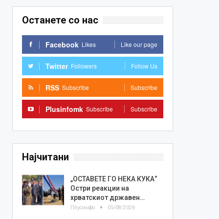
Останете со нас
Facebook
Likes
Like our page
Twitter
Followers
Follow Us
RSS
Subscribe
Subscribe
Plusinfomk
Subscribe
Subscribe
Најчитани
„ОСТАВЕТЕ ГО НЕКА КУКА“
Остри реакции на
хрватскиот државен…
Плусинфо
05/08/2026