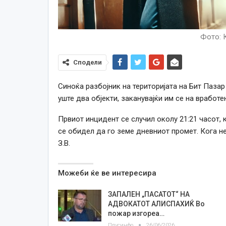
Фото: 
Сподели
Синоќа разбојник на територијата на Бит Паза
уште два објекти, заканувајќи им се на вработе
Првиот инцидент се случил околу 21:21 часот, 
се обидел да го земе дневниот промет. Кога н
З.В.
Можеби ќе ве интересира
ЗАПАЛЕН „ПАСАТОТ“ НА
АДВОКАТОТ АЛИСПАХИЌ Во
пожар изгореа…
Плусинфо
26/06/2026