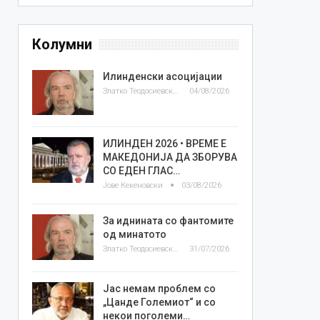
Колумни
Илинденски асоцијации
Златко Теодосиевски
04/08/2026
ИЛИНДЕН 2026 • ВРЕМЕ Е
МАКЕДОНИЈА ДА ЗБОРУВА
СО ЕДЕН ГЛАС…
Јове Кекеновски
03/08/2026
За иднината со фантомите
од минатото
Златко Теодосиевски
31/07/2026
Јас немам проблем со
„Цанде Големиот“ и со
некои поголеми…