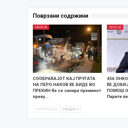
Поврзани содржини
СКОПЈЕ
СКОПЈЕ
СООБРАЌАЈОТ КАЈ ПРУГАТА
456 ОНК
НА ПЕРО НАКОВ ЌЕ БИДЕ ВО
ЌЕ ДОБИ
ПРЕКИН Ќе се санира преминот
ПОМОШ О
преку…
Парите ќ
ПРЕТХОДНО
СЛЕДНО