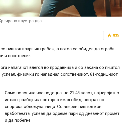
Креирана илустрација
835
р со пиштол извршил грабеж, а потоа се обидел да ограби
ни и сопственик.
кога напаѓачот влегол во продавница и со закана со пиштол
е успеал, физички го нападнал сопственикот, 61-годишниот
Само половина час подоцна, во 21:48 часот, најверојатно
истиот разбојник повторно имал обид, овојпат во
спортска обложувалница. Со вперен пиштол кон
вработената, успеал да одземе пари од дневниот промет
и да побегне.