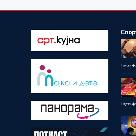
Спор
Плусинф
Плусинф