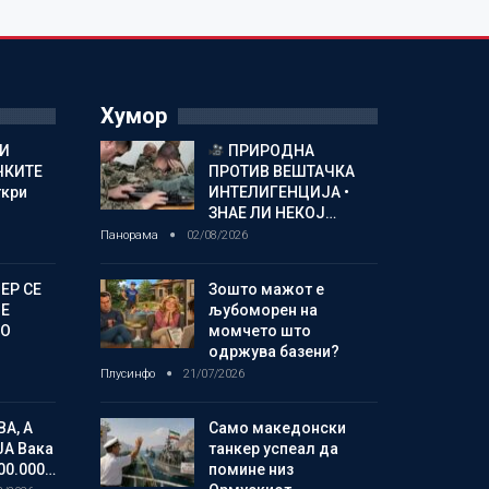
Хумор
И
ПРИРОДНА
ЧКИТЕ
ПРОТИВ ВЕШТАЧКА
ткри
ИНТЕЛИГЕНЦИЈА •
ЗНАЕ ЛИ НЕКОЈ…
Панорама
02/08/2026
ЕР СЕ
Зошто мажот е
Е
љубоморен на
ВО
момчето што
одржува базени?
Плусинфо
21/07/2026
ВА, А
Само македонски
ЈА Вака
танкер успеал да
00.000…
помине низ