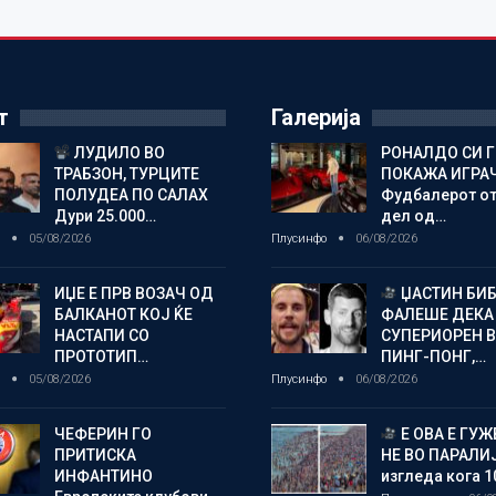
т
Галерија
ЛУДИЛО ВО
РОНАЛДО СИ Г
ТРАБЗОН, ТУРЦИТЕ
ПОКАЖА ИГРА
ПОЛУДЕА ПО САЛАХ
Фудбалерот о
Дури 25.000…
дел од…
о
05/08/2026
Плусинфо
06/08/2026
ИЏЕ Е ПРВ ВОЗАЧ ОД
ЏАСТИН БИБ
БАЛКАНОТ КОЈ ЌЕ
ФАЛЕШЕ ДЕКА 
НАСТАПИ СО
СУПЕРИОРЕН 
ПРОТОТИП…
ПИНГ-ПОНГ,…
о
05/08/2026
Плусинфо
06/08/2026
ЧЕФЕРИН ГО
Е ОВА Е ГУЖ
ПРИТИСКА
НЕ ВО ПАРАЛИ
ИНФАНТИНО
изгледа кога 1