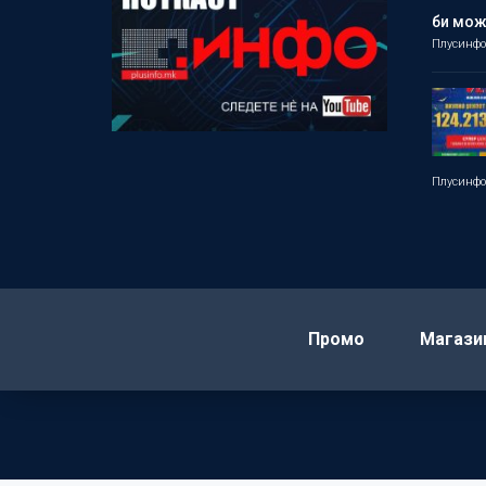
би мо
Плусинф
Плусинф
Промо
Магази