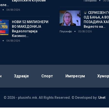
Европските клубови
Панорама
06/0
желе…
о
04/08/2026
СЕРИОЗЕН 
ОД БАЊА, А ВО
НОВИ 52 МИЛИОНЕРИ
ПОЗАДИНА ХА
ВО МАКЕДОНИЈА
Видеото на…
Видеолотарија
Плусинфо
05/08/2026
Касинос…
о
04/08/2026
н
Здравје
Спорт
Импресум
Хумо
© 2026 - plusinfo.mk. All Rights Reserved.
© Developed by:
Unet