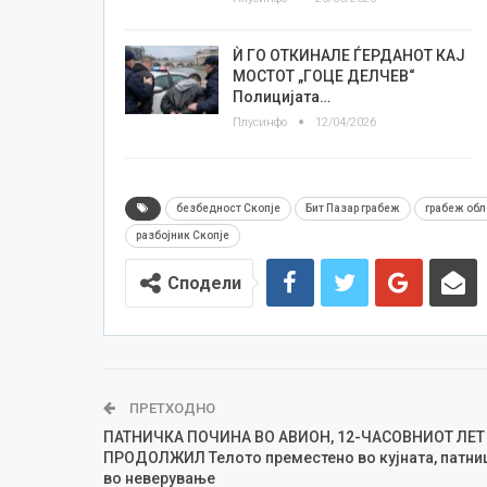
Ѝ ГО ОТКИНАЛЕ ЃЕРДАНОТ КАЈ
МОСТОТ „ГОЦЕ ДЕЛЧЕВ“
Полицијата…
Плусинфо
12/04/2026
безбедност Скопје
Бит Пазар грабеж
грабеж об
разбојник Скопје
Сподели
ПРЕТХОДНО
ПАТНИЧКА ПОЧИНА ВО АВИОН, 12-ЧАСОВНИОТ ЛЕТ
ПРОДОЛЖИЛ Телото преместено во кујната, патни
во неверување