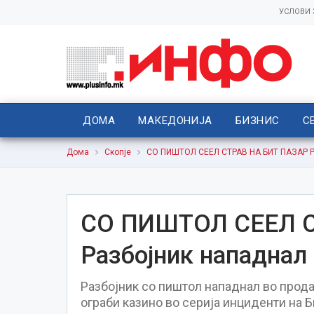
УСЛОВИ
ДОМА
МАКЕДОНИЈА
БИЗНИС
С
Дома
Скопје
СО ПИШТОЛ СЕЕЛ СТРАВ НА БИТ ПАЗАР Раз
СО ПИШТОЛ СЕЕЛ С
Разбојник нападнал 
Разбојник со пиштол нападнал во прода
ограби казино во серија инциденти на Б