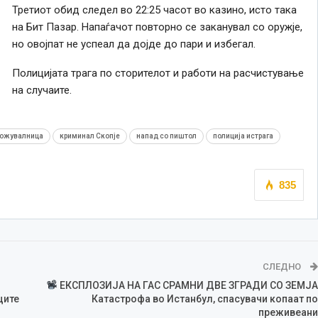
Третиот обид следел во 22:25 часот во казино, исто така
на Бит Пазар. Напаѓачот повторно се заканувал со оружје,
но овојпат не успеал да дојде до пари и избегал.
Полицијата трага по сторителот и работи на расчистување
на случаите.
ложувалница
криминал Скопје
напад со пиштол
полиција истрага
835
СЛЕДНО
ЕКСПЛОЗИЈА НА ГАС СРАМНИ ДВЕ ЗГРАДИ СО ЗЕМЈА
ците
Катастрофа во Истанбул, спасувачи копаат по
преживеани