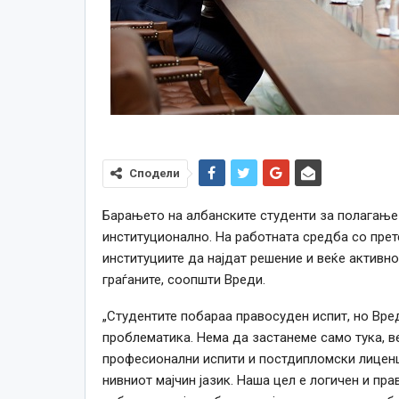
Сподели
Барањето на албанските студенти за полагање 
институционално. На работната средба со прет
институциите да најдат решение и веќе активно
граѓаните, соопшти Вреди.
„Студентите побараа правосуден испит, но Вре
проблематика. Нема да застанеме само тука, в
професионални испити и постдипломски лиценци
нивниот мајчин јазик. Наша цел е логичен и пра