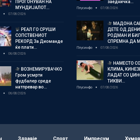
ПРОГОНУВАН НА
заедничка…
МУНДИЈАЛОТ…
Плусинфо
07/08/2026
о
07/08/2026
МАДОНА СА
РЕАЛ ГО СРУШИ
ДЕТЕ ОД ДЕНИ
СОПСТВЕНИОТ
РОДМАН И БИ
РЕКОРД За Диоманде
СПРЕМНА ДА 
ќе плати…
Плусинфо
07/08/2026
о
06/08/2026
НАМЕСТО С
ВОЗНЕМИРУВАЧКО
КЛИМА, КИНЕЗ
Гром усмрти
ЛАДАТ СО ЏИ
фудбалер среде
ТИКВИ…
натпревар во…
Плусинфо
07/08/2026
о
06/08/2026
н
Здравје
Спорт
Импресум
Хумо