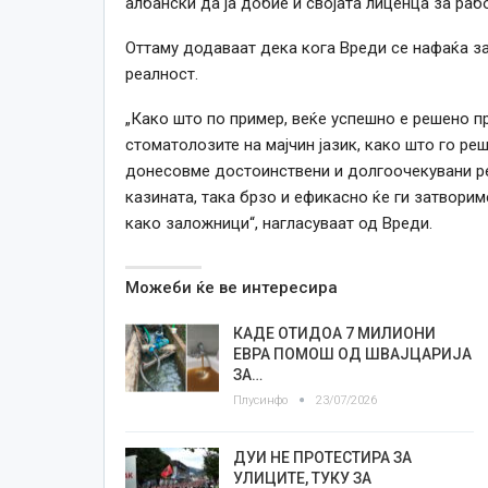
албански да ја добие и својата лиценца за раб
Оттаму додаваат дека кога Вреди се нафаќа з
реалност.
„Како што по пример, веќе успешно е решено п
стоматолозите на мајчин јазик, како што го ре
донесовме достоинствени и долгоочекувани ре
казината, така брзо и ефикасно ќе ги затворим
како заложници“, нагласуваат од Вреди.
Можеби ќе ве интересира
КАДЕ ОТИДОА 7 МИЛИОНИ
ЕВРА ПОМОШ ОД ШВАЈЦАРИЈА
ЗА…
Плусинфо
23/07/2026
ДУИ НЕ ПРОТЕСТИРА ЗА
УЛИЦИТЕ, ТУКУ ЗА