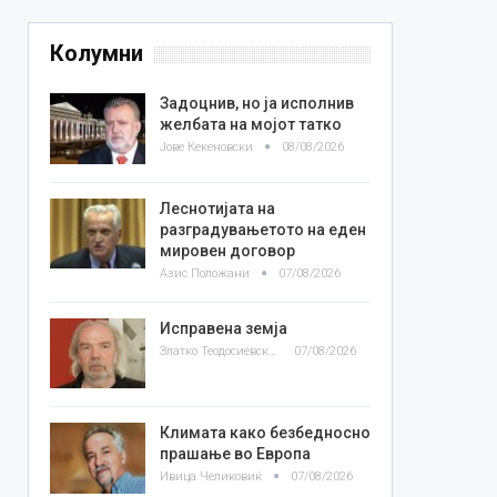
Колумни
Задоцнив, но ја исполнив
желбата на мојот татко
Јове Кекеновски
08/08/2026
Леснотијата на
разградувањетото на еден
мировен договор
Азис Положани
07/08/2026
Исправена земја
Златко Теодосиевски
07/08/2026
Климата како безбедносно
прашање во Европа
Ивица Челиковиќ
07/08/2026