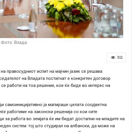
Фото: Влада
311
на правосудниот испит на мајчин јазик се решава
седателот на Владата постигнат е конкретен договор
 се работи на тоа решение, кое ќе биде во интерес на
ди самоиницијативно ја мапираше целата соодветна
еќе работиме на законски решенија со кои сите
 за работа во земјата ќе им бидат достапни на младите на
веден систем: тој што студирал на албански, да може на