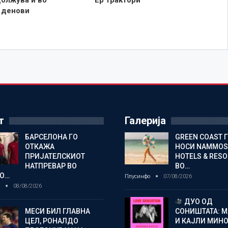
 денови
т
Галерија
БАРСЕЛОНА ГО
GREEN COAST 
ОТКАЖА
НОСИ NAMMOS
ПРИЈАТЕЛСКИОТ
HOTELS & RES
НАТПРЕВАР ВО
ВО…
О…
Плусинфо
07/08/2026
о
08/08/2026
ДУО ОД
МЕСИ БИЛ ГЛАВНА
СОНИШТАТА: 
ЦЕЛ, РОНАЛДО
И КАЈЛИ МИНО