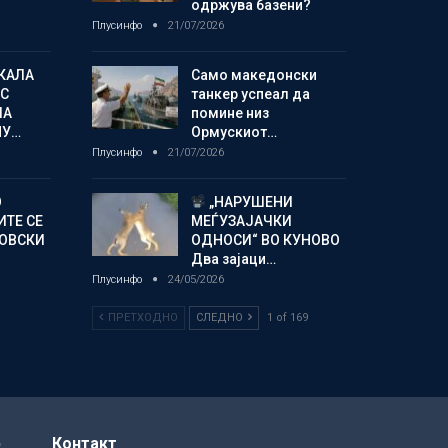
одржува базени?
Плусинфо
21/07/2026
КАЛА
Само македонски
С
танкер успеал да
ЛА
помине низ
МУ…
Ормускиот…
Плусинфо
21/07/2026
О
„НАРУШЕНИ
ИТЕ СЕ
МЕЃУЗАЈАЧКИ
НОВСКИ
ОДНОСИ“ ВО КУНОВО
Два зајаци…
Плусинфо
24/05/2026
ПРЕТХОДНО
СЛЕДНО
1 of 169
р
Контакт