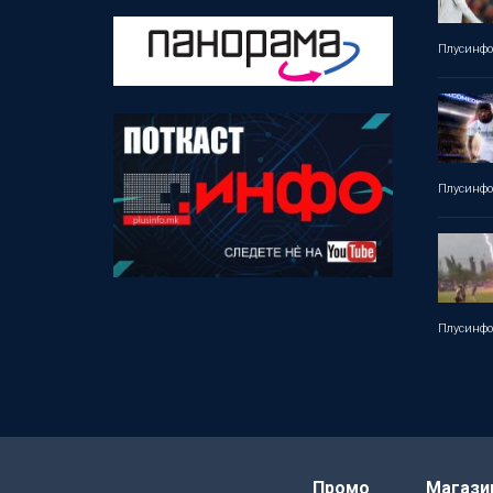
Плусинф
Плусинф
Плусинф
Промо
Магази