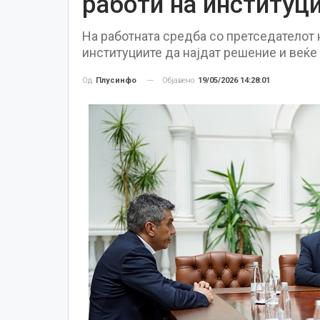
работи на институц
На работната средба со претседателот 
институциите да најдат решение и веќе 
Објавено
19/05/2026 14:28:01
Од
Плусинфо