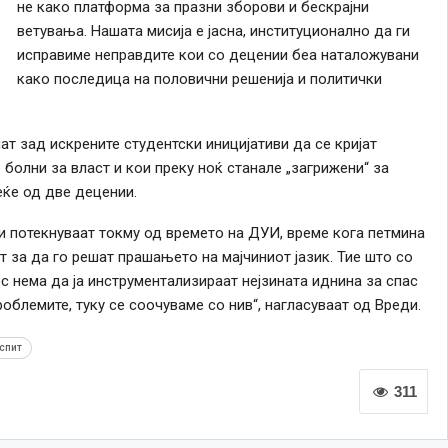
не како платформа за празни зборови и бескрајни
ветувања. Нашата мисија е јасна, институционално да ги
исправиме неправдите кои со децении беа наталожувани
како последица на половични решенија и политички
ат зад искрените студентски иницијативи да се кријат
болни за власт и кои преку ноќ станале „загрижени“ за
еќе од две децении.
и потекнуваат токму од времето на ДУИ, време кога петмина
 за да го решат прашањето на мајчиниот јазик. Тие што со
с нема да ја инструментализираат нејзината иднина за спас
облемите, туку се соочуваме со нив“, нагласуваат од Вреди.
спит
311