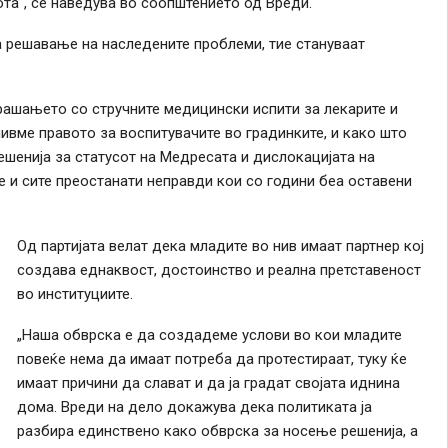
ота“, се наведува во соопштението од Вреди.
а решавање на наследените проблеми, тие стануваат
рашањето со стручните медицински испити за лекарите и
шивме правото за воспитувачите во градинките, и како што
шенија за статусот на Медресата и дислокацијата на
е и сите преостанати неправди кои со години беа оставени
Од партијата велат дека младите во нив имаат партнер кој
создава еднаквост, достоинство и реална претставеност
во институциите.
„Наша обврска е да создадеме услови во кои младите
повеќе нема да имаат потреба да протестираат, туку ќе
имаат причини да слават и да ја градат својата иднина
дома. Вреди на дело докажува дека политиката ја
разбира единствено како обврска за носење решенија, а