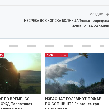
СЛЕДНО
НЕСРЕЌА ВО СКОПСКА БОЛНИЦА Тешко повредена
жена по пад од скали
ЈА
МАКЕДОНИЈА
ОПЛО ВРЕМЕ, СО
ИЗГАСНАТ ГОЛЕМИОТ ПОЖАР
ДОЖД Топлотниот
ВО СОПШИШТЕ Го гаснеа три
должува и во
Ер трактори