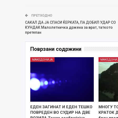
ПРЕТХОДНО
САКАЛ ДА ЈА СПАСИ ЌЕРКАТА, ПА ДОБИЛ УДАР СО
КУНДАК Малолетничка држена за врат, таткото
претепан
Поврзани содржини
МАКЕДОНИЈА
МАКЕДОНИ
ЕДЕН ЗАГИНАТ И ЕДЕН ТЕШКО
МНОГУ Т
ПОВРЕДЕН ВО СУДИР НА ДВЕ
КРАТОК 
ВОЗИЛА Тешка сообраќајна
бран про