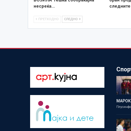
несреќа…
следните
ПРЕТХОДНО
СЛЕДНО
Спор
МАРОК
Плусинф