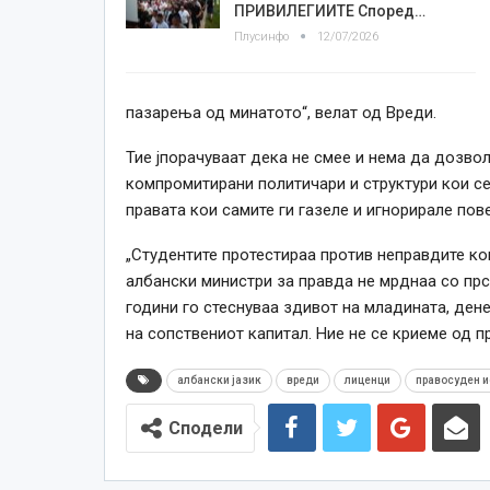
ПРИВИЛЕГИИТЕ Според…
Плусинфо
12/07/2026
пазарења од минатото“, велат од Вреди.
Тие јпорачуваат дека не смее и нема да дозвол
компромитирани политичари и структури кои се 
правата кои самите ги газеле и игнорирале пов
„Студентите протестираа против неправдите ко
албански министри за правда не мрднаа со прст
години го стеснуваа здивот на младината, дене
на сопствениот капитал. Ние не се криеме од пр
албански јазик
вреди
лиценци
правосуден и
Сподели