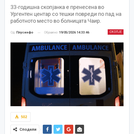
33-годишна скопјанка е пренесена во
Ургентен центар со тешки повреди по пад на
работното место во болницата Чаир.
СКОПЈЕ
Објавено
19/05/2026 14:33:46
Од
Плусинфо
502
Сподели