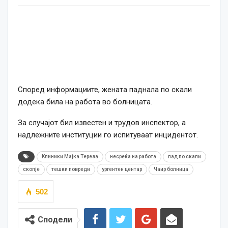
Според информациите, жената паднала по скали
додека била на работа во болницата.
За случајот бил известен и трудов инспектор, а
надлежните институции го испитуваат инцидентот.
Клиники Мајка Тереза
несреќа на работа
пад по скали
скопје
тешки повреди
ургентен центар
Чаир болница
502
Сподели