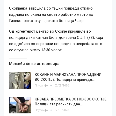
Скопјанка завршила со тешки повреди откако
паднала по скали на своето работно место во
Гинеколошко-акушерската болница Чаир.
Од Ургентниот центар во Скопје пријавиле во
полиција дека кај нив била донесена С.Ј.Т. (33), која
се здобила со сериозни повреди во несреќата што
се случила околу 13:30 часот.
Можеби ќе ве интересира
КОКАИН И МАРИХУАНА ПРОНАЈДЕНИ
ВО СКОПЈЕ Полицијата приведе…
Плусинфо
09/08/2026
КРВАВА ПРЕСМЕТКА СО НОЖ ВО СКОПЈЕ
Полицијата расчисти два…
Плусинфо
09/08/2026