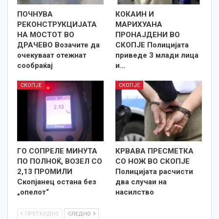
ПОЧНУВА
КОКАИН И
РЕКОНСТРУКЦИЈАТА
МАРИХУАНА
НА МОСТОТ ВО
ПРОНАЈДЕНИ ВО
ДРАЧЕВО Возачите да
СКОПЈЕ Полицијата
очекуваат отежнат
приведе 3 млади лица
сообраќај
и…
СКОПЈЕ
СКОПЈЕ
ГО СОПРЕЛЕ МИНУТА
КРВАВА ПРЕСМЕТКА
ПО ПОЛНОЌ, ВОЗЕЛ СО
СО НОЖ ВО СКОПЈЕ
2,13 ПРОМИЛИ
Полицијата расчисти
Скопјанец остана без
два случаи на
„опелот“
насилство
ПРЕТХОДНО
СЛЕДНО