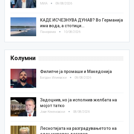
МИА
09/08/2026
КАДЕ ИСЧЕЗНУВА ДУНАВ? Во Германија
има вода, а стотици…
Панорама
10/08/2026
Колумни
Филипче ја промаши и Македонија
Богдан Илиевски
09/08/2026
Задоцнив, но ја исполнив желбата на
мојот татко
Јове Кекеновски
08/08/2026
Леснотијата на разградувањетото на
еден мировен договор