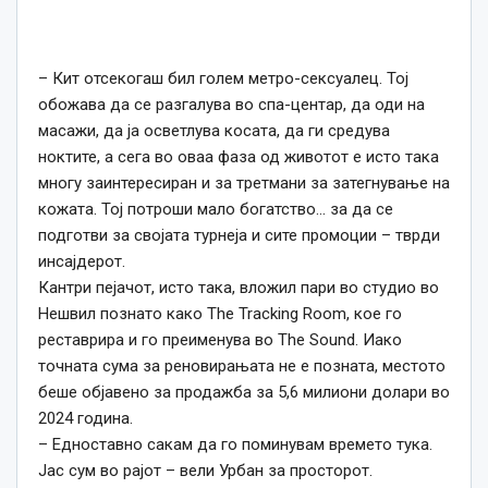
– Кит отсекогаш бил голем метро-сексуалец.
Тој
обожава да се разгалува во спа-центар, да оди на
масажи, да ја осветлува косата, да ги средува
ноктите, а сега во оваа фаза од животот е исто така
многу заинтересиран и за третмани за затегнување на
кожата. Тој потроши мало богатство… за да се
подготви за својата турнеја и сите промоции – тврди
инсајдерот.
Кантри пејачот, исто така, вложил пари во студио во
Нешвил познато како The Tracking Room, кое го
реставрира и го преименува во The Sound. Иако
точната сума за реновирањата не е позната, местото
беше објавено за продажба за 5,6 милиони долари во
2024 година.
– Едноставно сакам да го поминувам времето тука.
Јас сум во рајот – вели Урбан за просторот.