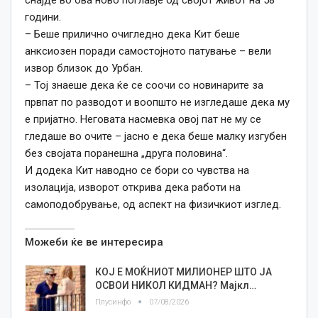
години.
– Беше прилично очигледно дека Кит беше
анксиозен поради самостојното патување – вели
извор близок до Урбан.
– Тој знаеше дека ќе се соочи со новинарите за
првпат по разводот и воопшто не изгледаше дека му
е пријатно. Неговата насмевка овој пат не му се
гледаше во очите – јасно е дека беше малку изгубен
без својата поранешна „друга половина“.
И додека Кит наводно се бори со чувства на
изолација, изворот открива дека работи на
самоподобрување, од аспект на физичкиот изглед.
Можеби ќе ве интересира
КОЈ Е МОЌНИОТ МИЛИОНЕР ШТО ЈА
ОСВОИ НИКОЛ КИДМАН? Мајкл…
Плусинфо
07/08/2026