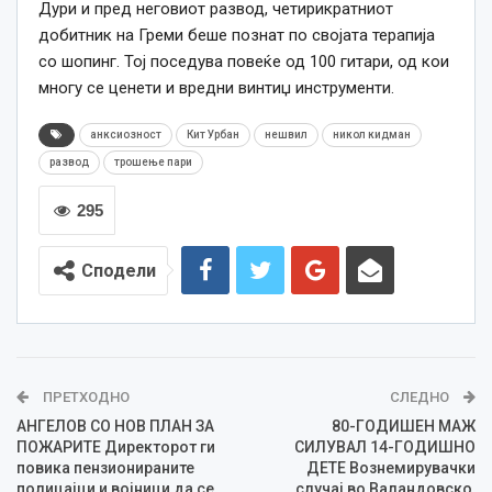
Дури и пред неговиот развод, четирикратниот
добитник на Греми беше познат по својата терапија
со шопинг. Тој поседува повеќе од 100 гитари, од кои
многу се ценети и вредни винтиџ инструменти.
анксиозност
Кит Урбан
нешвил
никол кидман
развод
трошење пари
295
Сподели
ПРЕТХОДНО
СЛЕДНО
АНГЕЛОВ СО НОВ ПЛАН ЗА
80-ГОДИШЕН МАЖ
ПОЖАРИТЕ Директорот ги
СИЛУВАЛ 14-ГОДИШНО
повика пензионираните
ДЕТЕ Вознемирувачки
полицајци и војници да се
случај во Валандовско,