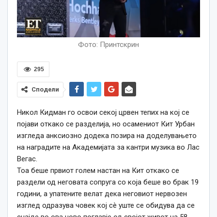
Фото: Принтскрин
295
Сподели
Никол Кидман го освои секој црвен тепих на кој се
појави откако се разделија, но осамениот Кит Урбан
изгледа анксиозно додека позира на доделувањето
на наградите на Академијата за кантри музика во Лас
Вегас.
Тоа беше првиот голем настан на Кит откако се
раздели од неговата сопруга со која беше во брак 19
години, а упатените велат дека неговиот нервозен
изглед одразува човек кој сè уште се обидува да се
снајде во ова ново поглавје од својот живот на 58