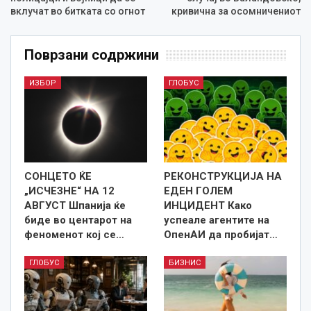
вклучат во битката со огнот
кривична за осомничениот
Поврзани содржини
ИЗБОР
ГЛОБУС
СОНЦЕТО ЌЕ
РЕКОНСТРУКЦИЈА НА
„ИСЧЕЗНЕ“ НА 12
ЕДЕН ГОЛЕМ
АВГУСТ Шпанија ќе
ИНЦИДЕНТ Како
биде во центарот на
успеале агентите на
феноменот кој се…
ОпенАИ да пробијат…
ГЛОБУС
БИЗНИС