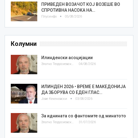
ПРИВЕДЕН ВОЗАЧОТ КОЈ ВОЗЕШЕ ВО
СПРОТИВНА НАСОКА НА…
Плусинфо
05/08/2026
Колумни
Илинденски асоцијации
Златко Теодосиевски
04/08/2026
ИЛИНДЕН 2026 • ВРЕМЕ Е МАКЕДОНИЈА
ДА ЗБОРУВА СО ЕДЕН ГЛАС…
Јове Кекеновски
03/08/2026
За иднината со фантомите од минатото
Златко Теодосиевски
31/07/2026