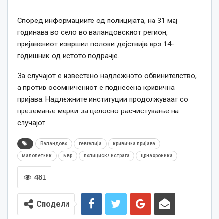
Според информациите од полицијата, на 31 мај
годинава во село во валандовскиот регион,
пријавениот извршил полови дејствија врз 14-
годишник од истото подрачје.
За случајот е известено надлежното обвинителство,
а против осомничениот е поднесена кривична
пријава. Надлежните институции продолжуваат со
преземање мерки за целосно расчистување на
случајот.
Валандово
гевгелија
кривична пријава
малолетник
мвр
полициска истрага
црна хроника
481
Сподели