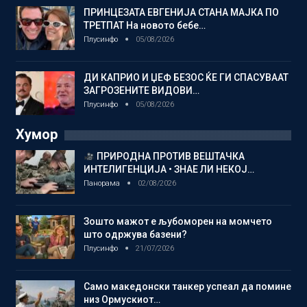
ПРИНЦЕЗАТА ЕВГЕНИЈА СТАНА МАЈКА ПО
ТРЕТПАТ На новото бебе…
Плусинфо
05/08/2026
ДИ КАПРИО И ЏЕФ БЕЗОС ЌЕ ГИ СПАСУВААТ
ЗАГРОЗЕНИТЕ ВИДОВИ…
Плусинфо
05/08/2026
Хумор
ПРИРОДНА ПРОТИВ ВЕШТАЧКА
ИНТЕЛИГЕНЦИЈА • ЗНАЕ ЛИ НЕКОЈ…
Панорама
02/08/2026
Зошто мажот е љубоморен на момчето
што одржува базени?
Плусинфо
21/07/2026
Само македонски танкер успеал да помине
низ Ормускиот…