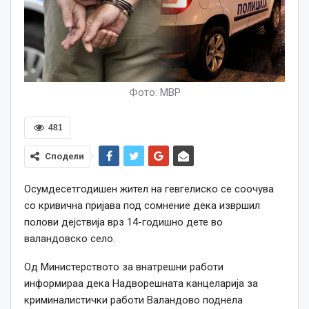
Фото: МВР
481
Сподели
Осумдесетгодишен жител на гевгелиско се соочува
со кривична пријава под сомнение дека извршил
полови дејствија врз 14-годишно дете во
валандовско село.
Од Министерството за внатрешни работи
информираа дека Надворешната канцеларија за
криминалистички работи Валандово поднела