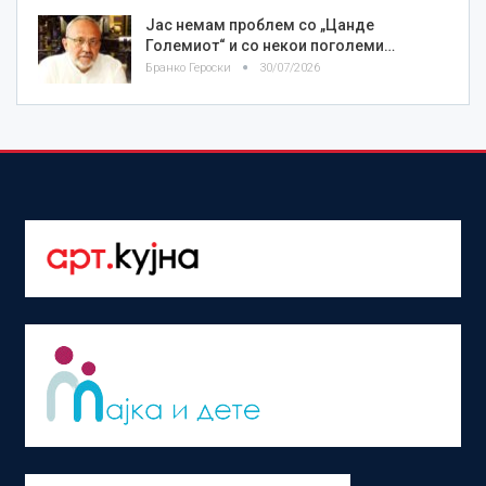
Јас немам проблем со „Цанде
Големиот“ и со некои поголеми…
Бранко Героски
30/07/2026