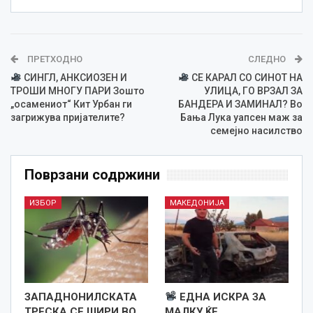
ПРЕТХОДНО
СЛЕДНО
СИНГЛ, АНКСИОЗЕН И
СЕ КАРАЛ СО СИНОТ НА
ТРОШИ МНОГУ ПАРИ Зошто
УЛИЦА, ГО ВРЗАЛ ЗА
„осамениот“ Кит Урбан ги
БАНДЕРА И ЗАМИНАЛ? Во
загрижува пријателите?
Бања Лука уапсен маж за
семејно насилство
Поврзани содржини
ИЗБОР
МАКЕДОНИЈА
ЗАПАДНОНИЛСКАТА
ЕДНА ИСКРА ЗА
ТРЕСКА СЕ ШИРИ ВО
МАЛКУ ЌЕ