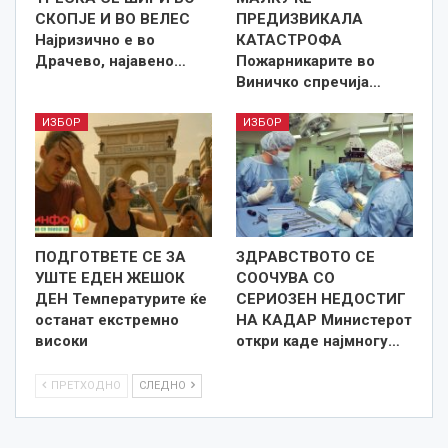
СКОПЈЕ И ВО ВЕЛЕС
ПРЕДИЗВИКАЛА
Најризично е во
КАТАСТРОФА
Драчево, најавено…
Пожарникарите во
Виничко спречија…
ИЗБОР
ИЗБОР
ПОДГОТВЕТЕ СЕ ЗА
ЗДРАВСТВОТО СЕ
УШТЕ ЕДЕН ЖЕШОК
СООЧУВА СО
ДЕН Температурите ќе
СЕРИОЗЕН НЕДОСТИГ
останат екстремно
НА КАДАР Министерот
високи
откри каде најмногу…
ПРЕТХОДНО
СЛЕДНО