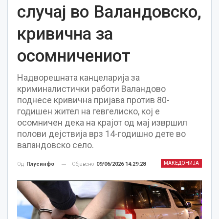
случај во Валандовско,
кривична за
осомничениот
Надворешната канцеларија за
криминалистички работи Валандово
поднесе кривична пријава против 80-
годишен жител на гевгелиско, кој е
осомничен дека на крајот од мај извршил
полови дејствија врз 14-годишно дете во
валандовско село.
МАКЕДОНИЈА
Објавено
09/06/2026 14:29:28
Од
Плусинфо