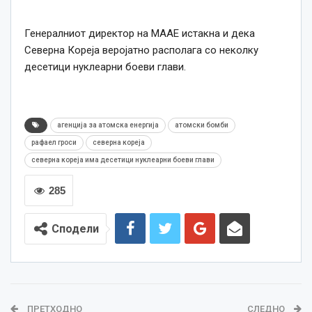
Генералниот директор на МААЕ истакна и дека
Северна Кореја веројатно располага со неколку
десетици нуклеарни боеви глави.
агенција за атомска енергија
атомски бомби
рафаел гроси
северна кореја
северна кореја има десетици нуклеарни боеви глави
285
Сподели
ПРЕТХОДНО
СЛЕДНО