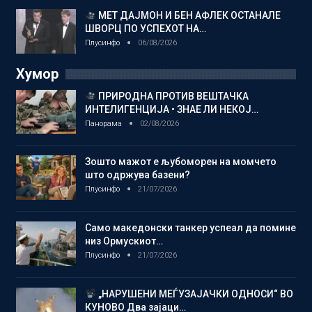
МЕТ ДАЈМОН И БЕН АФЛЕК ОСТАНАЛЕ
ШВОРЦ ПО УСПЕХОТ НА…
Плусинфо
06/08/2026
Хумор
ПРИРОДНА ПРОТИВ ВЕШТАЧКА
ИНТЕЛИГЕНЦИЈА • ЗНАЕ ЛИ НЕКОЈ…
Панорама
02/08/2026
Зошто мажот е љубоморен на момчето
што одржува базени?
Плусинфо
21/07/2026
Само македонски танкер успеал да помине
низ Ормускиот…
Плусинфо
21/07/2026
„НАРУШЕНИ МЕЃУЗАЈАЧКИ ОДНОСИ“ ВО
КУНОВО Два зајаци…