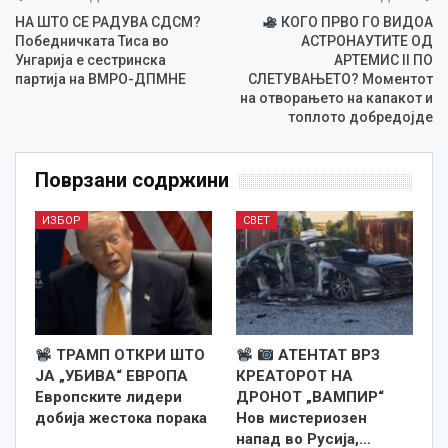
НА ШТО СЕ РАДУВА СДСМ?
КОГО ПРВО ГО ВИДОА
Победничката Тиса во
АСТРОНАУТИТЕ ОД
Унгарија е сестринска
АРТЕМИС II ПО
партија на ВМРО-ДПМНЕ
СЛЕТУВАЊЕТО? Моментот
на отворањето на капакот и
топлото добредојде
Поврзани содржини
ИЗБОР
СВЕТ
ТРАМП ОТКРИ ШТО
АТЕНТАТ ВРЗ
ЈА „УБИВА“ ЕВРОПА
КРЕАТОРОТ НА
Европските лидери
ДРОНОТ „ВАМПИР“
добија жестока порака
Нов мистериозен
напад во Русија,…