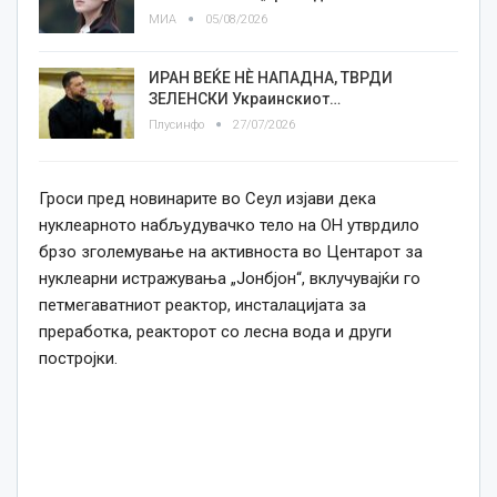
МИА
05/08/2026
ИРАН ВЕЌЕ НÈ НАПАДНА, ТВРДИ
ЗЕЛЕНСКИ Украинскиот…
Плусинфо
27/07/2026
Гроси пред новинарите во Сеул изјави дека
нуклеарното набљудувачко тело на ОН утврдило
брзо зголемување на активноста во Центарот за
нуклеарни истражувања „Јонбјон“, вклучувајќи го
петмегаватниот реактор, инсталацијата за
преработка, реакторот со лесна вода и други
постројки.