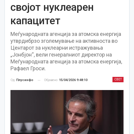
својот нуклеарен
капацитет
Меѓународната агенција за атомска енергија
утврдибрзо зголемување на активноста во
Центарот за нуклеарни истражувања
„Јонбјон“, вели генералниот директор на
Меѓународната агенција за атомска енергија,
Рафаел Гроси.
СВЕТ
Објавено
15/04/2026 9:48:10
Од
Плусинфо