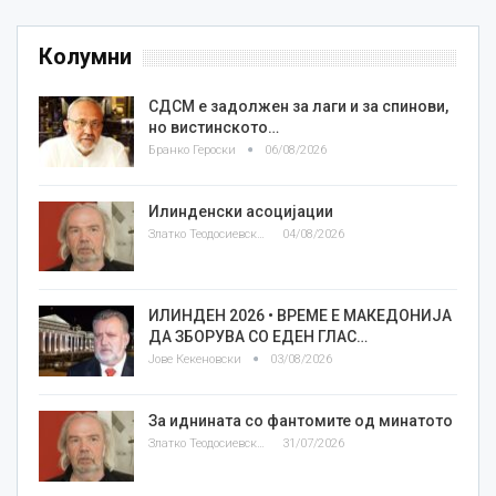
Колумни
СДСМ е задолжен за лаги и за спинови,
но вистинското…
Бранко Героски
06/08/2026
Илинденски асоцијации
Златко Теодосиевски
04/08/2026
ИЛИНДЕН 2026 • ВРЕМЕ Е МАКЕДОНИЈА
ДА ЗБОРУВА СО ЕДЕН ГЛАС…
Јове Кекеновски
03/08/2026
За иднината со фантомите од минатото
Златко Теодосиевски
31/07/2026