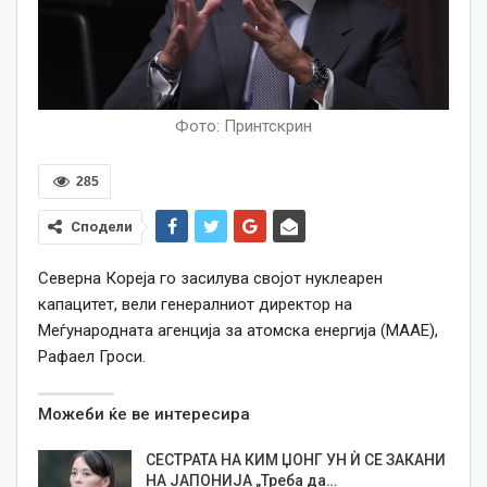
Фото: Принтскрин
285
Сподели
Северна Кореја го засилува својот нуклеарен
капацитет, вели генералниот директор на
Меѓународната агенција за атомска енергија (МААЕ),
Рафаел Гроси.
Можеби ќе ве интересира
СЕСТРАТА НА КИМ ЏОНГ УН Ѝ СЕ ЗАКАНИ
НА ЈАПОНИЈА „Треба да…