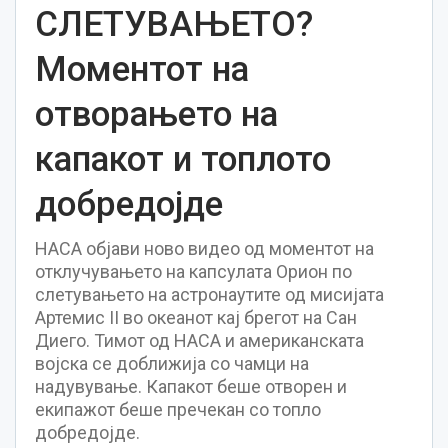
СЛЕТУВАЊЕТО?
Моментот на
отворањето на
капакот и топлото
добредојде
НАСА објави ново видео од моментот на
отклучувањето на капсулата Орион по
слетувањето на астронаутите од мисијата
Артемис II во океанот кај брегот на Сан
Диего. Тимот од НАСА и американската
војска се доближија со чамци на
надувување. Капакот беше отворен и
екипажот беше пречекан со топло
добредојде.