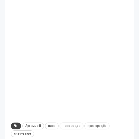
Артемис II
наса
ново видео
прва средба
слетување