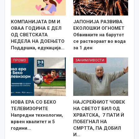
КОМПАНИЈАТА DM И
ЈАПОНИЈА РАЗВИВА
ОВАА ГОДИНА Е ДЕЛ
ЕКОЛОШКИ ОГНОМЕТ
ОД СВЕТСКАТА
Обвивките на барутот
НЕДЕЛА НА ДОЕЊЕТО
се раствораат во вода
Поддршка, едукација…
за 1 ден
ПРОМО
ЗАНИМЛИВОСТИ
НОВА ЕРА СО БЕКО
НАЈСРЕЌНИОТ ЧОВЕК
ТЕЛЕВИЗОРИТЕ
НА СВЕТОТ БИЛ ОД
Напредни технологии,
ХРВАТСКА, 7 ПАТИ Ѝ
врвен квалитет и 5
ПОБЕГНАЛ НА
години…
СМРТТА, ПА ДОБИЛ
И…