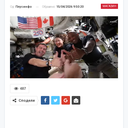
МАГАЗИН
Објавено
15/04/2026 9:50:20
Од
Плусинфо
487
Сподели