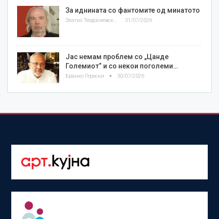
За иднината со фантомите од минатото
Златко Теодосиевски
31/07/2026
Јас немам проблем со „Цанде
Големиот“ и со некои поголеми…
Бранко Героски
30/07/2026