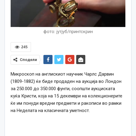
фото: јутјуб/принтскрин
245
Сподели
Микроскоп на англискиот научник Чарлс Дарвин
(1809-1882) ќе биде продаден на аукција во Лондон
за 250.000 до 350.000 фунти, соопшти аукциската
куќа Кристи, која на 15 декември на колекционерите
ќе им понуди вредни предмети и ракописи во рамки
на Неделата на класичната уметност.