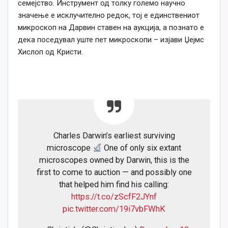
семејство. Инструмент од толку големо научно
значење е исклучително редок, тој е единствениот
микроскоп на Дарвин ставен на аукција, а познато е
дека поседувал уште пет микроскопи – изјави Џејмс
Хислоп од Кристи.
Charles Darwin’s earliest surviving
microscope
One of only six extant
microscopes owned by Darwin, this is the
first to come to auction — and possibly one
that helped him find his calling:
https://t.co/zScfF2JYnf
pic.twitter.com/19i7vbFWhK