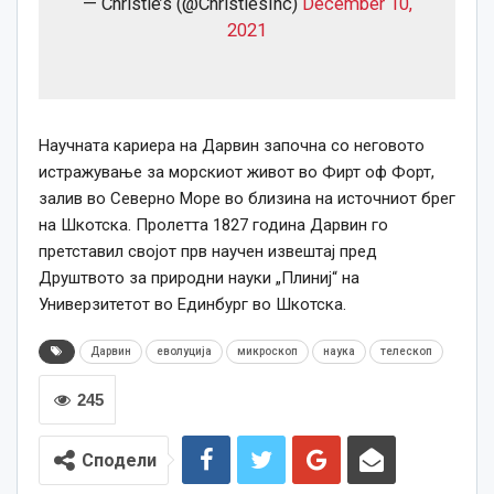
— Christie’s (@ChristiesInc)
December 10,
2021
Научната кариера на Дарвин започна со неговото
истражување за морскиот живот во Фирт оф Форт,
залив во Северно Море во близина на источниот брег
на Шкотска. Пролетта 1827
година
Дарвин го
претставил својот прв научен извештај пред
Друштвото за природни науки „Плиниј“ на
Универзитетот во Единбург во Шкотска.
Дарвин
еволуција
микроскоп
наука
телескоп
245
Сподели