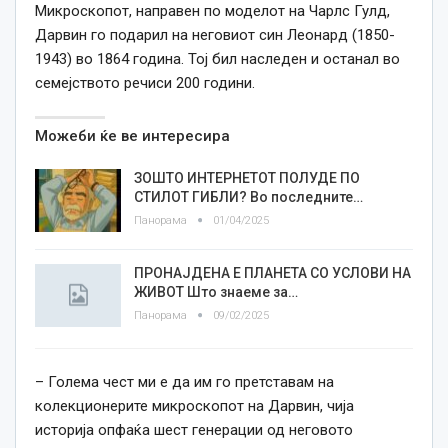
Микроскопот, направен по моделот на Чарлс Гулд,
Дарвин го подарил на неговиот син Леонард (1850-
1943) во 1864
година
. Тој бил наследен и останал во
семејството речиси 200
години
.
Можеби ќе ве интересира
ЗОШТО ИНТЕРНЕТОТ ПОЛУДЕ ПО
СТИЛОТ ГИБЛИ? Во последните…
Панорама
01/04/2025
ПРОНАЈДЕНА Е ПЛАНЕТА СО УСЛОВИ НА
ЖИВОТ Што знаеме за…
Панорама
09/02/2025
– Голема чест ми е
да им
го претставам на
колекционерите микроскопот на Дарвин, чија
историја опфаќа шест генерации од неговото