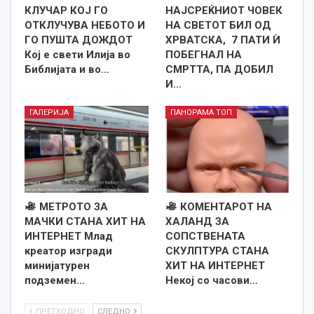
КЛУЧАР КОЈ ГО
НАЈСРЕЌНИОТ ЧОВЕК
ОТКЛУЧУВА НЕБОТО И
НА СВЕТОТ БИЛ ОД
ГО ПУШТА ДОЖДОТ
ХРВАТСКА, 7 ПАТИ Ѝ
Кој е свети Илија во
ПОБЕГНАЛ НА
Библијата и во…
СМРТТА, ПА ДОБИЛ
И…
ГАЛЕРИЈА
ПАНОРАМА ТОП
МЕТРОТО ЗА
КОМЕНТАРОТ НА
МАЧКИ СТАНА ХИТ НА
ХАЛАНД ЗА
ИНТЕРНЕТ Млад
СОПСТВЕНАТА
креатор изгради
СКУЛПТУРА СТАНА
минијатурен
ХИТ НА ИНТЕРНЕТ
подземен…
Некој со часови…
ПРЕТХОДНО
СЛЕДНО