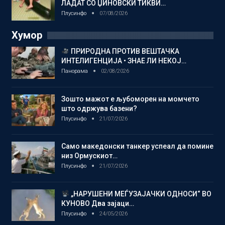
ЛАДАТ СО ЏИНОВСКИ ТИКВИ…
Плусинфо
07/08/2026
Хумор
ПРИРОДНА ПРОТИВ ВЕШТАЧКА
ИНТЕЛИГЕНЦИЈА • ЗНАЕ ЛИ НЕКОЈ…
Панорама
02/08/2026
Зошто мажот е љубоморен на момчето
што одржува базени?
Плусинфо
21/07/2026
Само македонски танкер успеал да помине
низ Ормускиот…
Плусинфо
21/07/2026
„НАРУШЕНИ МЕЃУЗАЈАЧКИ ОДНОСИ“ ВО
КУНОВО Два зајаци…
Плусинфо
24/05/2026