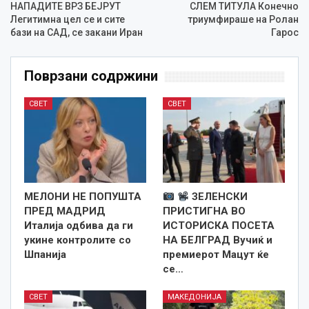
НАПАДИТЕ ВРЗ БЕЈРУТ
СЛЕМ ТИТУЛА Конечно
Легитимна цел се и сите
триумфираше на Ролан
бази на САД, се закани Иран
Гарос
Поврзани содржини
СВЕТ
СВЕТ
МЕЛОНИ НЕ ПОПУШТА
ЗЕЛЕНСКИ
ПРЕД МАДРИД
ПРИСТИГНА ВО
Италија одбива да ги
ИСТОРИСКА ПОСЕТА
укине контролите со
НА БЕЛГРАД Вучиќ и
Шпанија
премиерот Мацут ќе
се…
СВЕТ
МАКЕДОНИЈА