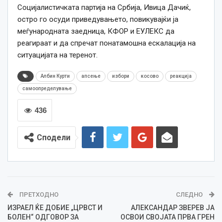
Социјалистичката партија на Србија, Ивица Дачиќ,
остро го осуди приведувањето, повикувајќи ја
меѓународната заедница, КФОР и ЕУЛЕКС да
реагираат и да спречат понатамошна ескалација на
ситуацијата на теренот.
Албин Курти
апсење
избори
косово
реакција
самоопределување
436
Сподели
ПРЕТХОДНО
СЛЕДНО
ИЗРАЕЛ ЌЕ ДОБИЕ „ЦРВСТ И
АЛЕКСАНДАР ЗВЕРЕВ ЈА
БОЛЕН“ ОДГОВОР ЗА
ОСВОИ СВОЈАТА ПРВА ГРЕН