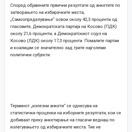
Според објавените првични резултати од анкетите по
затворањето на избирачките места,
„Самоопределување“ освои околу 42,3 проценти од
гласовите, Демократската партија на Косово (ПДК)
околу 21,6 проценти, а Демократскиот сојуз на
Косово (ЛДК) околу 17,3 проценти. Помалите партии
и коалиции се значително зад трите најголеми
политички субјекти.
Терминот „излезни анкети“ се однесува на
статистички проценки на изборните резултати, кои се
добиваат преку анкетирање на гласачи веднаш по
излегувањето од избирачките места. Тие не