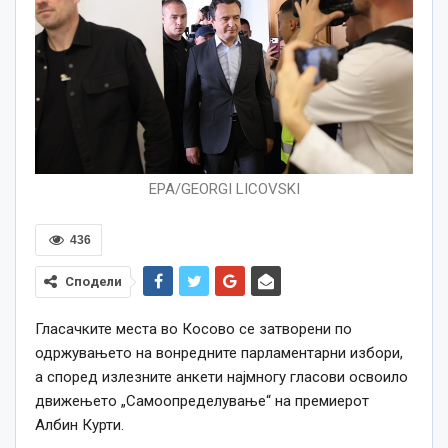
EPA/GEORGI LICOVSKI
436
Сподели
Гласачките места во Косово се затворени по
одржувањето на вонредните парламентарни избори,
а според излезните анкети најмногу гласови освоило
движењето „Самоопределување“ на премиерот
Албин Курти.