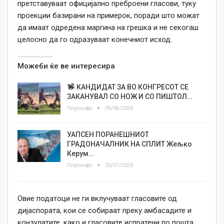
претставуваат официјално преброени гласови, туку
проекции базирани на примерок, поради што можат
да имаат одредена маргина на грешка и не секогаш
целосно да го одразуваат конечниот исход.
Можеби ќе ве интересира
КАНДИДАТ ЗА ВО КОНГРЕСОТ СЕ
ЗАКАНУВАЛ СО НОЖ И СО ПИШТОЛ…
Плусинфо
05/08/2026
УАПСЕН ПОРАНЕШНИОТ
ГРАДОНАЧАЛНИК НА СПЛИТ Жељко
Керум…
Плусинфо
30/07/2026
Овие податоци не ги вклучуваат гласовите од
дијаспората, кои се собираат преку амбасадите и
конзулатите, како и гласовите испратени по пошта,