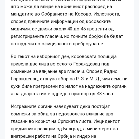
што може да влијае на конечниот распоред на
мандатите во Собранието на Косово. Излезноста,
според првичните информации од косовските
медиуми, се движи околу 40 до 45 проценти од
регистрираните гласачи, но точните бројки ќе бидат
потврдени по официјалното пребројување.
Во текот на изборниот ден, косовската полиција
привела две лица во селото Гораждевац под
сомнение за влијание врз гласачи. Според Радио
Гораждевац, станува збор за Р. З. и М. Д., чии семејни
куќи биле претресени по налог на надлежните органи,
а на двајцата им е одреден притвор од 48 часа.
Истражните органи наведуваат дека постојат
сомнежи за обид за недозволено влијание врз
гласачи во корист на Српската листа. Инцидентот
предизвика реакции од Белград, а министерот за
внатрешни работи на Србија и лидер на