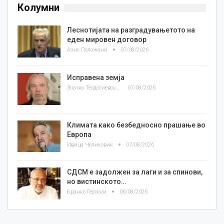
Колумни
Леснотијата на разградувањетото на
еден мировен договор
Азис Положани
07/08/2026
Исправена земја
Златко Теодосиевски
07/08/2026
Климата како безбедносно прашање во
Европа
Ивица Челиковиќ
07/08/2026
СДСМ е задолжен за лаги и за спинови,
но вистинското…
Бранко Героски
06/08/2026