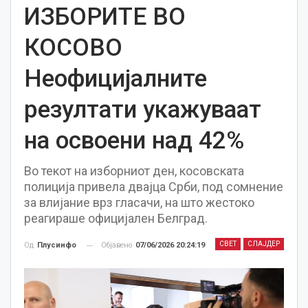
ИЗБОРИТЕ ВО
КОСОВО
Неофицијалните
резултати укажуваат
на освоени над 42%
Во текот на изборниот ден, косовската
полиција привела двајца Срби, под сомнение
за влијание врз гласачи, на што жестоко
реагираше официјален Белград.
СВЕТ
СЛАЈДЕР
Објавено
07/06/2026 20:24:19
Од
Плусинфо