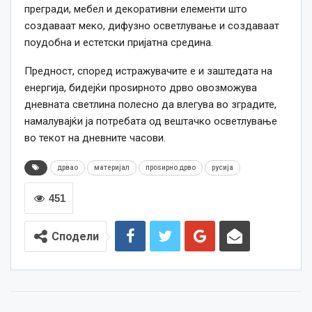
прегради, мебел и декоративни елементи што
создаваат меко, дифузно осветлување и создаваат
поудобна и естетски пријатна средина.
Предност, според истражувачите е и заштедата на
енергија, бидејќи проѕирното дрво овозможува
дневната светлина полесно да влегува во зградите,
намалувајќи ја потребата од вештачко осветлување
во текот на дневните часови.
дрвао
материјал
проѕирно дрво
русија
451
Сподели