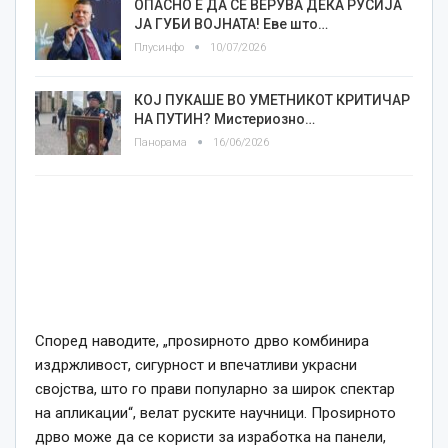
ОПАСНО Е ДА СЕ ВЕРУВА ДЕКА РУСИЈА
ЈА ГУБИ ВОЈНАТА! Еве што…
Плусинфо
10/07/2026
КОЈ ПУКАШЕ ВО УМЕТНИКОТ КРИТИЧАР
НА ПУТИН? Мистериозно…
Панорама
16/06/2026
Според наводите, „проѕирното дрво комбинира
издржливост, сигурност и впечатливи украсни
својства, што го прави популарно за широк спектар
на апликации“, велат руските научници. Проѕирното
дрво може да се користи за изработка на панели,