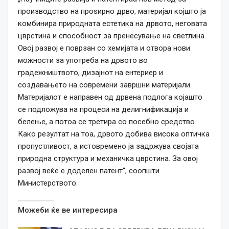
производство на проѕирно дрво, материјал којшто ја
комбинира природната естетика на дрвото, неговата
цврстина и способност за пренесување на светлина.
Овој развој е поврзан со хемијата и отвора нови
можности за употреба на дрвото во
градежништвото, дизајнот на ентериер и
создавањето на современи завршни материјали.
Материјалот е направен од дрвена подлога којашто
се подложува на процеси на делигнификација и
белење, а потоа се третира со посебно средство.
Како резултат на тоа, дрвото добива висока оптичка
пропустливост, а истовремено ја задржува својата
природна структура и механичка цврстина. За овој
развој веќе е доделен патент“, соопшти
Министерството.
Можеби ќе ве интересира