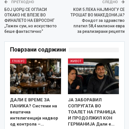
ПРЕТХОДНО
СЛЕДНО
БОЈ ЏОРЏ СЕ ОГЛАСИ
КОИ 5 ЛЕКА НАЈМНОГУ СЕ
ОТКАКО НЕ ВЛЕЗЕ ВО
ТРОШАТ ВО МАКЕДОНИЈА?
ФИНАЛЕТО НА ЕВРОСОНГ
Фондот за здравство
„Тажен сум, но искуството
платил 58,4 милиони евра
беше фантастично“
за реализирани рецепти
Поврзани содржини
ГЛОБУС
ЖИВОТ
ДАЛИ Е ВРЕМЕ ЗА
ЈА ЗАБОРАВИЛ
ПАНИКА? Системи на
СОПРУГАТА ВО
вештачка
ТОАЛЕТ НА ГРАНИЦА
интелигенција надвор
И ПРОДОЛЖИЛ КОН
од контрола –…
ГЕРМАНИЈА Дали е…