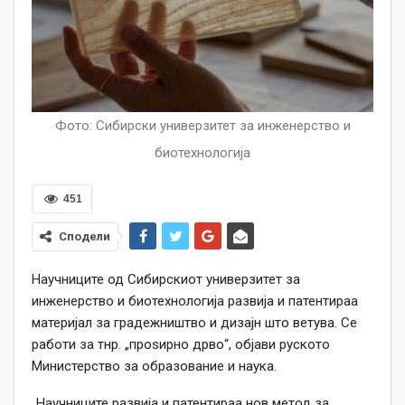
Фото: Сибирски универзитет за инженерство и
биотехнологија
451
Сподели
Научниците од Сибирскиот универзитет за
инженерство и биотехнологија развија и патентираа
материјал за градежништво и дизајн што ветува. Се
работи за тнр. „проѕирно дрво“, објави руското
Министерство за образование и наука.
„Научниците развија и патентираа нов метод за