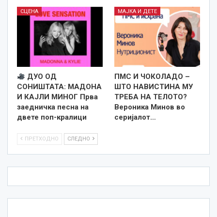
СЦЕНА
МАЈКА И ДЕТЕ
ДУО ОД
ПМС И ЧОКОЛАДО –
СОНИШТАТА: МАДОНА
ШТО НАВИСТИНА МУ
И КАЈЛИ МИНОГ Прва
ТРЕБА НА ТЕЛОТО?
заедничка песна на
Вероника Минов во
двете поп-кралици
серијалот…
ПРЕТХОДНО
СЛЕДНО