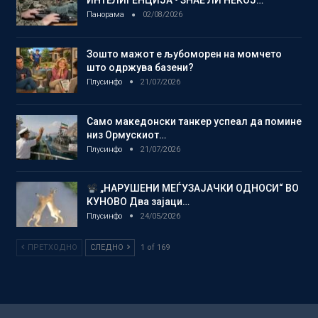
ИНТЕЛИГЕНЦИЈА • ЗНАЕ ЛИ НЕКОЈ…
Панорама
02/08/2026
Зошто мажот е љубоморен на момчето
што одржува базени?
Плусинфо
21/07/2026
Само македонски танкер успеал да помине
низ Ормускиот…
Плусинфо
21/07/2026
„НАРУШЕНИ МЕЃУЗАЈАЧКИ ОДНОСИ“ ВО
КУНОВО Два зајаци…
Плусинфо
24/05/2026
ПРЕТХОДНО
СЛЕДНО
1 of 169