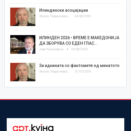
Илинденски асоцијации
Златко Теодосиевски
04/08/2026
ИЛИНДЕН 2026 • ВРЕМЕ Е МАКЕДОНИЈА
ДА ЗБОРУВА СО ЕДЕН ГЛАС…
Јове Кекеновски
03/08/2026
За иднината со фантомите од минатото
Златко Теодосиевски
31/07/2026