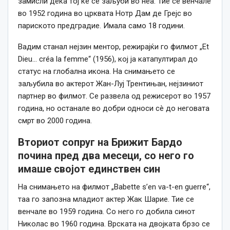
замисли дека тој ќе се заљуби во неа. Тие се венчале
во 1952 година во црквата Нотр Дам де Грејс во
париското предградие. Имала само 18 години.
Вадим станал нејзин ментор, режирајќи го филмот „Et
Dieu… créa la femme“ (1956), кој ја катапултирал до
статус на глобална икона. На снимањето се
заљубила во актерот Жан-Луј Трентињан, нејзиниот
партнер во филмот. Се развела од режисерот во 1957
година, но останале во добри односи сè до неговата
смрт во 2000 година.
Вториот сопруг на Брижит Бардо
почина пред два месеци, со него го
имаше својот единствен син
На снимањето на филмот „Babette s’en va-t-en guerre“,
таа го запозна младиот актер Жак Шарие. Тие се
венчале во 1959 година. Со него го добила синот
Николас во 1960 година. Врската на двојката брзо се