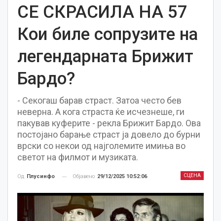
СЕ СКРАСИЛА НА 57
Кои биле сопрузите на
легендарната Брижит
Бардо?
- Секогаш барав страст. Затоа често бев
неверна. А кога страста ќе исчезнеше, ги
пакував куферите - рекла Брижит Бардо. Ова
постојано барање страст ја довело до бурни
врски со некои од најголемите имиња во
светот на филмот и музиката.
СЦЕНА
Објавено
29/12/2025 10:52:06
Од
Плусинфо