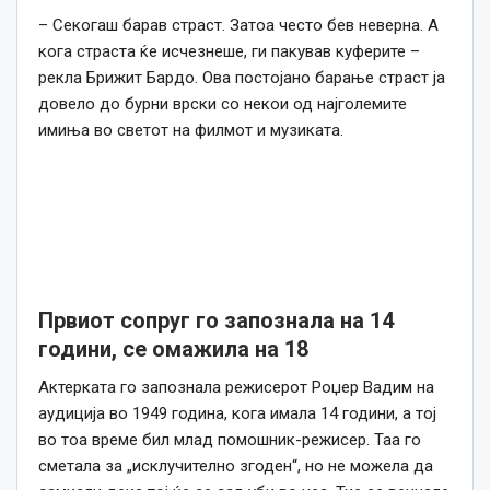
– Секогаш барав страст. Затоа често бев неверна. А
кога страста ќе исчезнеше, ги пакував куферите –
рекла Брижит Бардо. Ова постојано барање страст ја
довело до бурни врски со некои од најголемите
имиња во светот на филмот и музиката.
Првиот сопруг го запознала на 14
години, се омажила на 18
Актерката го запознала режисерот Роџер Вадим на
аудиција во 1949 година, кога имала 14 години, а тој
во тоа време бил млад помошник-режисер. Таа го
сметала за „исклучително згоден“, но не можела да