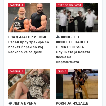
ГАЛЕРИЈА
ЛУЃЕ ВО ФОКУСОТ
ГЛАДИЈАТОР И ВОИН
ЖИВЕЈ ГО
Расел Кроу тренира со
ЖИВОТОТ ЗАШТО
познат борач со кој
НЕМА РЕПРИЗА
наскоро ќе го дели…
Слушнете ја новата
песна на
шармантната…
ГАЛЕРИЈА
СЦЕНА
ЛЕПА БРЕНА
РОКИ ЈА ИЗДАДЕ