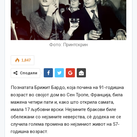
Фото: Принтскрин
1,847
Сподели
Познатата Брижит Бардо, која почина на 91-годишна
возраст во својот дом во Сен Тропе, Франција, била
мажена четири пати и, како што открила самата,
имала 17 љубовни врски. Нејзините бракови биле
обележани со нејзините неверства, сè додека не се
случила голема промена во нејзиниот живот на 57-
годишна возраст.