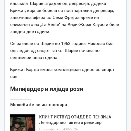
влошила. Шарие страдал од депресија, додека
Брижит, која се борела со постпартална депресија,
започнала афера со Семи Фреј за време на
снимањето на „La Vérité“ на Анри-Жорж Клузо и биле
заедно две години.
Се развеле со Шарие во 1963 година. Николас бил
одгледан од својот татко. Шарие почина во
септември оваа година.
Брижит Бардо имала комплициран однос со својот
син.
Милијардер и илјада рози
Можеби ќе ве интересира
КЛИНТ ИСТВУД ОТИДЕ ВО ПЕНЗИЈА
Легендарниот актер и режисер…
Плусинфо
04/06/2026