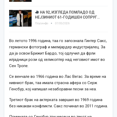
НА 92, ИЗГЛЕДА ПОМЛАДО ОД
НЕЈЗИНИОТ 61-ГОДИШЕН СОПРУГ…
Плусинфо
07/05/2026
Во летото 1996 година, таа го запознала Гинтер Сакс,
германски фотограф и милијардер индустријалец. За
да ја освои Брижит Бардо, тој одлучил да фрли
илјадници рози од хеликоптер над неговиот имот во
Сен Тропе.
Се венчале во 1966 година во Лас Вегас. За време на
нивниот брак, таа имала страсна афера со Серж
Генсбур, кој напишал незаборавни песни за неа.
Третиот брак на актерката завршил во 1969 година
без никакви конфликти. Сакс починал во 2011 година.
Поминала со Генсбур три месеци во текот на