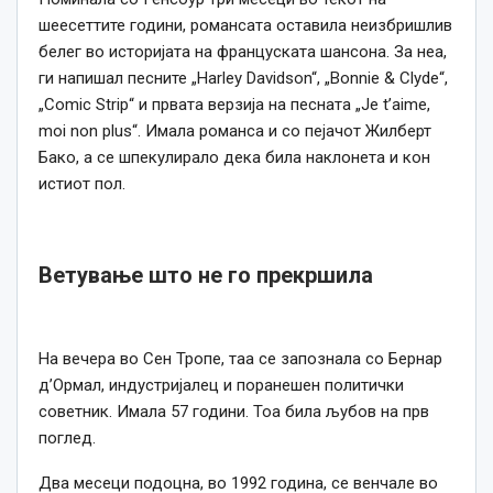
шеесеттите години, романсата оставила неизбришлив
белег во историјата на француската шансона. За неа,
ги напишал песните „Harley Davidson“, „Bonnie & Clyde“,
„Comic Strip“ и првата верзија на песната „Je t’aime,
moi non plus“. Имала романса и со пејачот Жилберт
Бако, а се шпекулирало дека била наклонета и кон
истиот пол.
Ветување што не го прекршила
На вечера во Сен Тропе, таа се запознала со Бернар
д’Ормал, индустријалец и поранешен политички
советник. Имала 57 години. Тоа била љубов на прв
поглед.
Два месеци подоцна, во 1992 година, се венчале во