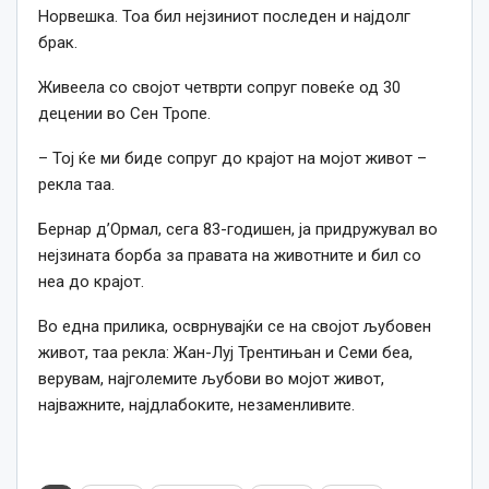
Норвешка. Тоа бил нејзиниот последен и најдолг
брак.
Живеела со својот четврти сопруг повеќе од 30
децении во Сен Тропе.
– Тој ќе ми биде сопруг до крајот на мојот живот –
рекла таа.
Бернар д’Ормал, сега 83-годишен, ја придружувал во
нејзината борба за правата на животните и бил со
неа до крајот.
Во една прилика, осврнувајќи се на својот љубовен
живот, таа рекла: Жан-Луј Трентињан и Семи беа,
верувам, најголемите љубови во мојот живот,
најважните, најдлабоките, незаменливите.