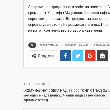
За време на еднодневната работна посета на С
премиерот Христијан Мицкоски, а според најав
европските прашања. Во фокусот на разговори
спроведувањето на Реформската агенда, Планот
на патот кон членство во Европската Унија.
евроинтеграции
европска комисија
Европска уни
Сподели
ПРЕТХОДНО
„КОМУНАЛНА“ СОБРА НАД 82.000 ТОНИ ОТПАД За 
месеци се издадени 274 записници за несовесно
фрлање отпад