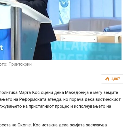
то: Принтскрин
1,067
олитика Марта Кос оцени дека Македонија е меѓу земјите
ањето на Реформската агенда, но порача дека вистинскиот
олжувањето на пристапниот процес и исполнувањето на
осета на Скопје, Кос истакна дека земјата заслужува