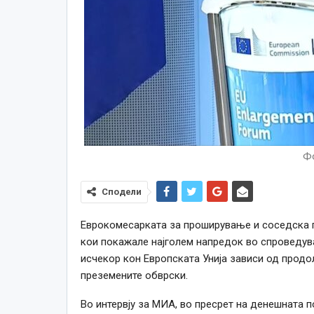
Фо
Сподели
Еврокомесарката за проширување и соседска п
кои покажале најголем напредок во спроведув
исчекор кон Европската Унија зависи од прод
преземените обврски.
Во интервју за МИА, во пресрет на денешната п