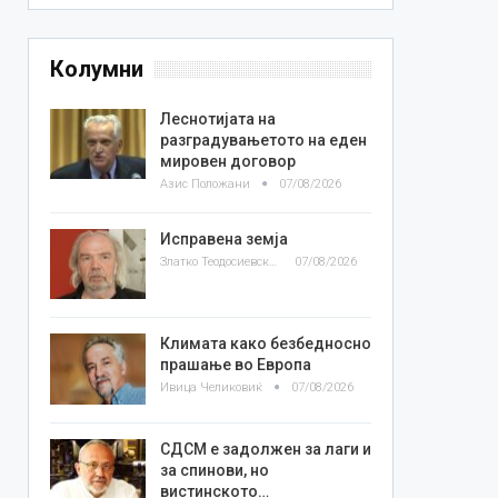
Колумни
Леснотијата на
разградувањетото на еден
мировен договор
Азис Положани
07/08/2026
Исправена земја
Златко Теодосиевски
07/08/2026
Климата како безбедносно
прашање во Европа
Ивица Челиковиќ
07/08/2026
СДСМ е задолжен за лаги и
за спинови, но
вистинското…