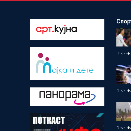
Спор
Плусинф
Плусинф
Плусинф