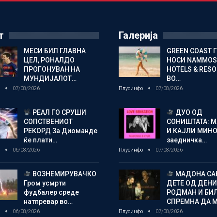
т
Галерија
МЕСИ БИЛ ГЛАВНА
GREEN COAST 
ЦЕЛ, РОНАЛДО
НОСИ NAMMOS
ПРОГОНУВАН НА
HOTELS & RES
МУНДИЈАЛОТ…
ВО…
о
07/08/2026
Плусинфо
07/08/2026
РЕАЛ ГО СРУШИ
ДУО ОД
СОПСТВЕНИОТ
СОНИШТАТА: 
РЕКОРД За Диоманде
И КАЈЛИ МИНО
ќе плати…
заедничка…
о
06/08/2026
Плусинфо
07/08/2026
ВОЗНЕМИРУВАЧКО
МАДОНА СА
Гром усмрти
ДЕТЕ ОД ДЕНИ
фудбалер среде
РОДМАН И БИ
натпревар во…
СПРЕМНА ДА 
о
06/08/2026
Плусинфо
07/08/2026