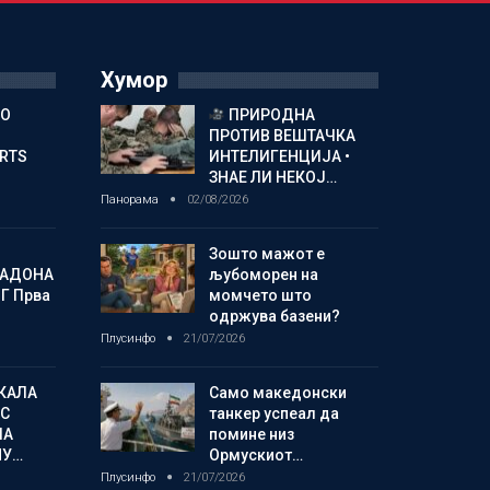
Хумор
ГО
ПРИРОДНА
ПРОТИВ ВЕШТАЧКА
ORTS
ИНТЕЛИГЕНЦИЈА •
ЗНАЕ ЛИ НЕКОЈ…
Панорама
02/08/2026
Зошто мажот е
МАДОНА
љубоморен на
Г Прва
момчето што
одржува базени?
Плусинфо
21/07/2026
КАЛА
Само македонски
С
танкер успеал да
ЛА
помине низ
МУ…
Ормускиот…
Плусинфо
21/07/2026