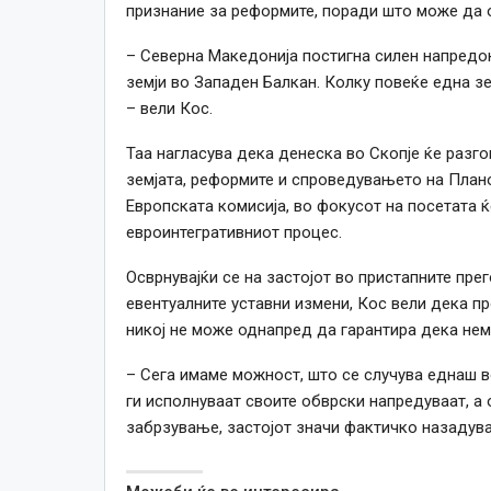
признание за реформите, поради што може да 
– Северна Македонија постигна силен напредок
земји во Западен Балкан. Колку повеќе една з
– вели Кос.
Таа нагласува дека денеска во Скопје ќе разг
земјата, реформите и спроведувањето на Плано
Европската комисија, во фокусот на посетата 
евроинтегративниот процес.
Осврнувајќи се на застојот во пристапните пр
евентуалните уставни измени, Кос вели дека 
никој не може однапред да гарантира дека нем
– Сега имаме можност, што се случува еднаш в
ги исполнуваат своите обврски напредуваат, а 
забрзување, застојот значи фактичко назадув