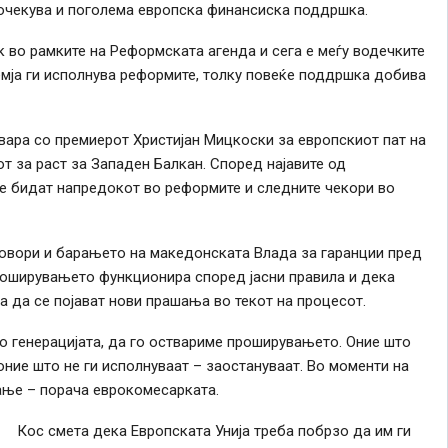
очекува и поголема европска финансиска поддршка.
 во рамките на Реформската агенда и сега е меѓу водечките
емја ги исполнува реформите, толку повеќе поддршка добива
овара со премиерот Христијан Мицкоски за европскиот пат на
т за раст за Западен Балкан. Според најавите од
ќе бидат напредокот во реформите и следните чекори во
еговори и барањето на македонската Влада за гаранции пред
проширувањето функционира според јасни правила и дека
а да се појават нови прашања во текот на процесот.
о генерацијата, да го оствариме проширувањето. Оние што
оние што не ги исполнуваат – заостануваат. Во моменти на
ање – порача еврокомесарката.
Кос смета дека Европската Унија треба побрзо да им ги