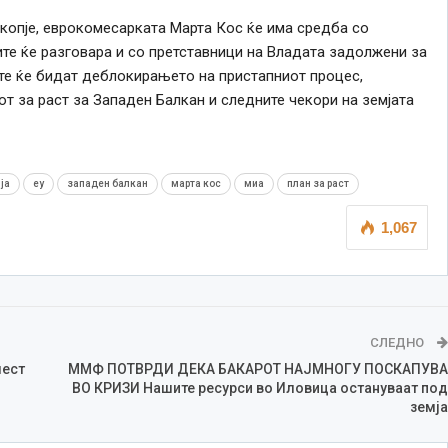
копје, еврокомесарката Марта Кос ќе има средба со
ите ќе разговара и со претставници на Владата задолжени за
те ќе бидат деблокирањето на пристапниот процес,
 за раст за Западен Балкан и следните чекори на земјата
ја
еу
западен балкан
марта кос
миа
план за раст
1,067
СЛЕДНО
шест
ММФ ПОТВРДИ ДЕКА БАКАРОТ НАЈМНОГУ ПОСКАПУВА
ВО КРИЗИ Нашите ресурси во Иловица остануваат под
земја