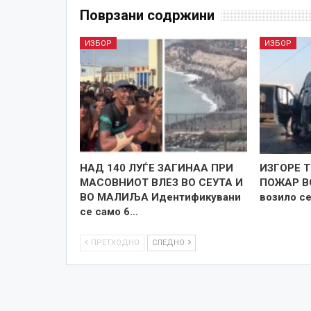
Поврзани содржини
ИЗБОР
ИЗБОР
НАД 140 ЛУЃЕ ЗАГИНАА ПРИ
ИЗГОРЕ 
МАСОВНИОТ ВЛЕЗ ВО СЕУТА И
ПОЖАР В
ВО МАЛИЉА Идентификувани
возило се
се само 6…
ПРЕТХОДНО
СЛЕДНО