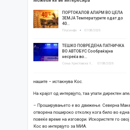
Можеби ќе ве интересира
ПОРТОКАЛОВ АЛАРМ ВО ЦЕЛА
ЗЕМЈА Температурите одат до
40…
Плусинфо
07/08/2026
ТЕШКО ПОВРЕДЕНА ПАТНИЧКА
ВО АВТОБУС Сообраќајна
несреќа во…
Соња Христовска Угриновска
07/08/2026
нашите – истакнува Кос.
На крајот од интервјуто, таа упати директен ап
– Проширувањето е во движење. Северна Макед
отворена пошироко отколку кога било во една г
повеќе време на изговори. Искористете го ово
Кос во интервјуто за МИА.