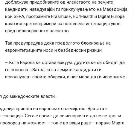
доближува придобивките од членството на земјите
кандидати, наведувајќи ги приклучувањето на Македонија
кон SEPA, програмите Erasmus+, EU4Health и Digital Europe
како конкретни примери за постепена интеграција уште
пред полноправното членство.
Таа предупредува дека предолгото блокирање на
евроинтеграциите носи и безбедносни ризици.
– Кога Европа ќе остави вакуум, другите ќе се обидат да
го пополнат. Затоа, кога земјите кандидати ги
исполнуваат своите обврски, и ние мора да ги исполниме
ел до македонските власти.
онија припаѓа на европското семејство. Вратата е
енерација. Сега е време да се испорача и да не се троши
ј прозорец на можност – тоа е во ваши раце – порача Марта