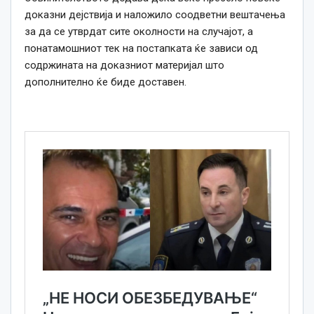
доказни дејствија и наложило соодветни вештачења
за да се утврдат сите околности на случајот, а
понатамошниот тек на постапката ќе зависи од
содржината на доказниот материјал што
дополнително ќе биде доставен.