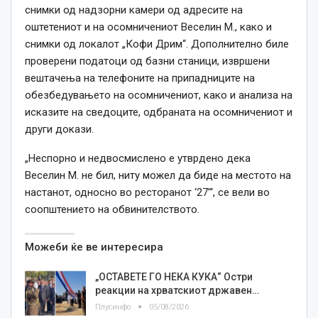
снимки од надзорни камери од адресите на
оштетениот и на осомничениот Веселин М., како и
снимки од локалот „Кофи Дрим“. Дополнително биле
проверени податоци од базни станици, извршени
вештачења на телефоните на припадниците на
обезбедувањето на осомничениот, како и анализа на
исказите на сведоците, одбраната на осомничениот и
други докази.
„Неспорно и недвосмислено е утврдено дека
Веселин М. не бил, ниту можел да биде на местото на
настанот, односно во ресторанот ‘27’“, се вели во
соопштението на обвинителството.
Можеби ќе ве интересира
„ОСТАВЕТЕ ГО НЕКА КУКА“ Остри
реакции на хрватскиот државен…
Плусинфо
05/08/2026