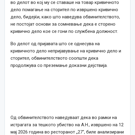
во делот во кој му се ставаше на товар кривичното
дело помагање на сторител по извршено кривично
дело, бидејќи, како што наведува обвинителството,
не постојат основи за сомневање дека е сторено
кривично дело кое се гони по службена должност.
Во делот од пријавата што се однесува на
кривичното дело непријавување на кривично дело и
сторител, обвинителството соопшти дека
продолжува со преземање доказни дејствија.
Од обвинителството наведуваат дека во рамки на
истрагата за тешкото убиство на А.Н., извршено на 12
мај 2026 година во ресторанот „27“, биле анализирани