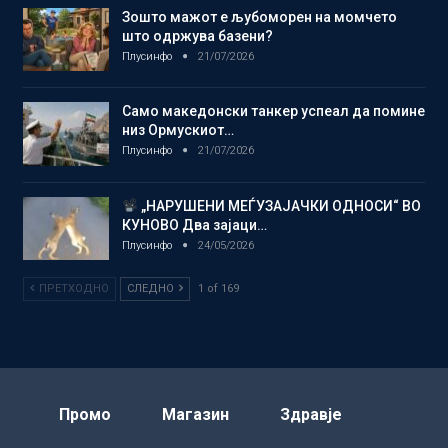
Зошто мажот е љубоморен на момчето
што одржува базени?
Плусинфо
21/07/2026
Само македонски танкер успеал да помине
низ Ормускиот…
Плусинфо
21/07/2026
„НАРУШЕНИ МЕЃУЗАЈАЧКИ ОДНОСИ“ ВО
КУНОВО Два зајаци…
Плусинфо
24/05/2026
ПРЕТХОДНО
СЛЕДНО
1 of 169
Промо
Магазин
Здравје