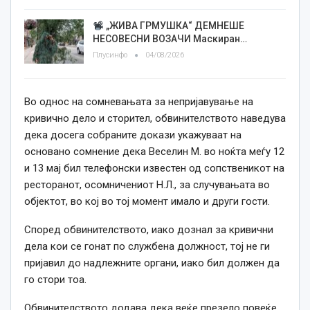
„ЖИВА ГРМУШКА“ ДЕМНЕШЕ
НЕСОВЕСНИ ВОЗАЧИ Маскиран…
Плусинфо
04/08/2026
Во однос на сомневањата за непријавување на
кривично дело и сторител, обвинителството наведува
дека досега собраните докази укажуваат на
основано сомнение дека Веселин М. во ноќта меѓу 12
и 13 мај бил телефонски известен од сопственикот на
ресторанот, осомничениот Н.Л., за случувањата во
објектот, во кој во тој момент имало и други гости.
Според обвинителството, иако дознал за кривични
дела кои се гонат по службена должност, тој не ги
пријавил до надлежните органи, иако бил должен да
го стори тоа.
Обвинителството додава дека веќе презело повеќе