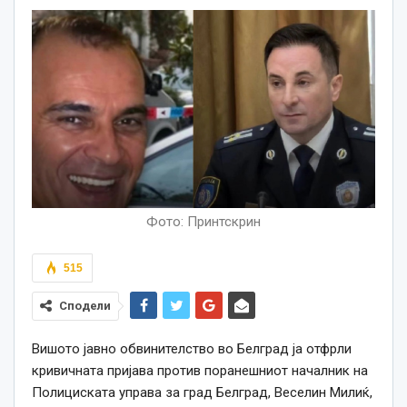
Фото: Принтскрин
515
Сподели
Вишото јавно обвинителство во Белград ја отфрли
кривичната пријава против поранешниот началник на
Полициската управа за град Белград, Веселин Милиќ,