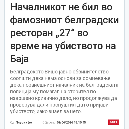
Началникот не бил во
фамозниот белградски
ресторан „27“ во
време на убиството на
Баја
Белградското Вишо јавно обвинителство
соопшти дека нема основи за сомневање
дека поранешниот началник на белградската
полиција му помагал на сторител по
извршено кривично дело, но продолжува да
проверува дали пропуштил да го пријави
убиството, иако знаел за него.
СВЕТ
Објавено
09/06/2026 15:10:45
Од
Плусинфо