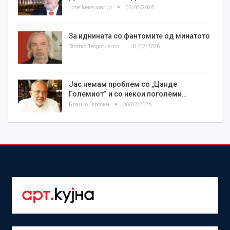
Јове Кекеновски
03/08/2026
За иднината со фантомите од минатото
Златко Теодосиевски
31/07/2026
Јас немам проблем со „Цанде
Големиот“ и со некои поголеми…
Бранко Героски
30/07/2026