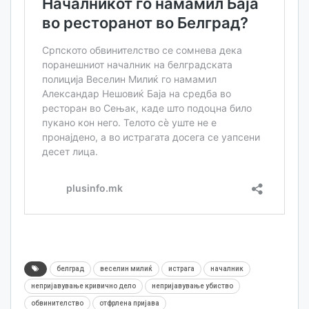
белград
веселин милиќ
истрага
началник
непријавување кривично дело
непријавување убиство
обвинителство
отфрлена пријава