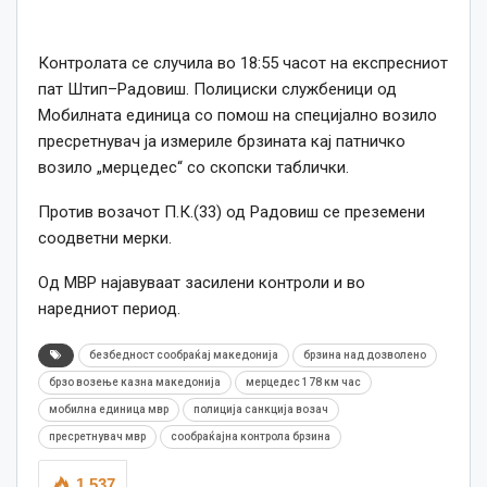
Контролата се случила во 18:55 часот на експресниот
пат Штип–Радовиш. Полициски службеници од
Мобилната единица со помош на специјално возило
пресретнувач ја измериле брзината кај патничко
возило „мерцедес“ со скопски таблички.
Против возачот П.К.(33) од Радовиш се преземени
соодветни мерки.
Од МВР најавуваат засилени контроли и во
наредниот период.
безбедност сообраќај македонија
брзина над дозволено
брзо возење казна македонија
мерцедес 178 км час
мобилна единица мвр
полиција санкција возач
пресретнувач мвр
сообраќајна контрола брзина
1,537