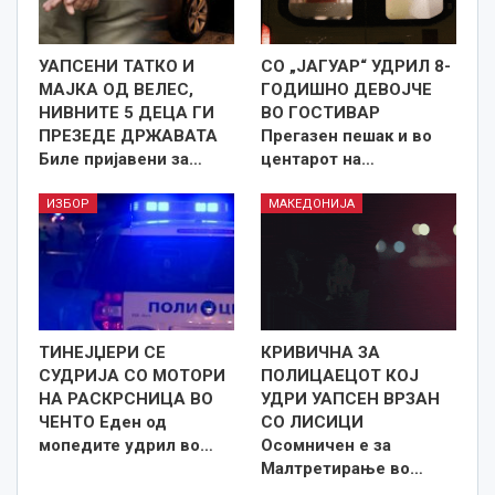
УАПСЕНИ ТАТКО И
СО „ЈАГУАР“ УДРИЛ 8-
МАЈКА ОД ВЕЛЕС,
ГОДИШНО ДЕВОЈЧЕ
НИВНИТЕ 5 ДЕЦА ГИ
ВО ГОСТИВАР
ПРЕЗЕДЕ ДРЖАВАТА
Прегазен пешак и во
Биле пријавени за…
центарот на…
ИЗБОР
МАКЕДОНИЈА
ТИНЕЈЏЕРИ СЕ
КРИВИЧНА ЗА
СУДРИЈА СО МОТОРИ
ПОЛИЦАЕЦОТ КОЈ
НА РАСКРСНИЦА ВО
УДРИ УАПСЕН ВРЗАН
ЧЕНТО Еден од
СО ЛИСИЦИ
мопедите удрил во…
Осомничен е за
Малтретирање во…