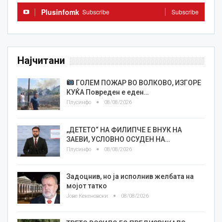
Plusinfomk
Subscribe
Subscribe
Најчитани
ГОЛЕМ ПОЖАР ВО ВОЛКОВО, ИЗГОРЕ
КУЌА Повреден е еден…
Плусинфо
08/08/2026
„ДЕТЕТО“ НА ФИЛИПЧЕ Е ВНУК НА
ЗАЕВИ, УСЛОВНО ОСУДЕН НА…
Плусинфо
08/08/2026
Задоцнив, но ја исполнив желбата на
мојот татко
Јове Кекеновски
08/08/2026