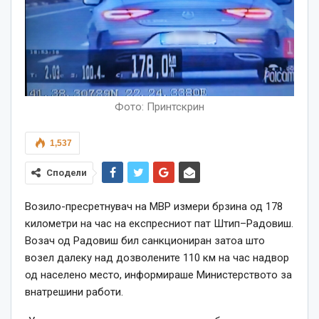
Фото: Принтскрин
1,537
Сподели
Возило-пресретнувач на МВР измери брзина од 178
километри на час на експресниот пат Штип–Радовиш.
Возач од Радовиш бил санкциониран затоа што
возел далеку над дозволените 110 км на час надвор
од населено место, информираше Министерството за
внатрешини работи.