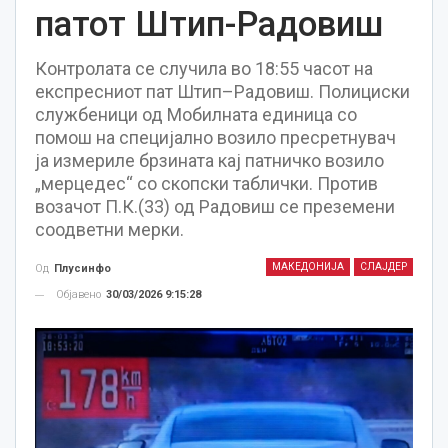
патот Штип-Радовиш
Контролата се случила во 18:55 часот на
експресниот пат Штип–Радовиш. Полициски
службеници од Мобилната единица со
помош на специјално возило пресретнувач
ја измериле брзината кај патничко возило
„мерцедес“ со скопски таблички. Против
возачот П.К.(33) од Радовиш се преземени
соодветни мерки.
МАКЕДОНИЈА
СЛАЈДЕР
Од
Плусинфо
Објавено
30/03/2026 9:15:28