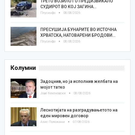
ТРЕТО ВОЗИЛО ГО ПРЕДИЗВИКАЛО
СУДИРОТ ВО КОЈ ЗАГИНА…
Плусинфо
08/08/2026
ПРЕСУШИЈА БУНАРИТЕ ВО ИСТОЧНА
ХРВАТСКА, НАТОВАРЕНИ БРОДОВИ…
Плусинфо
08/08/2026
Колумни
Задоцнив, но ја исполнив желбата на
мојот татко
Јове Кекеновски
08/08/2026
Леснотијата на разградувањетото на
еден мировен договор
Азис Положани
07/08/2026