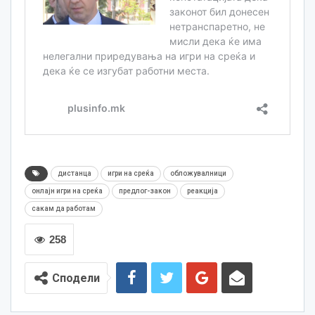
дистанца
игри на среќа
обложувалници
онлајн игри на среќа
предлог-закон
реакција
сакам да работам
258
Сподели