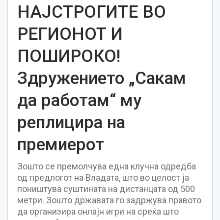
НАЈСТРОГИТЕ ВО
РЕГИОНОТ И
ПОШИРОКО!
Здружението „Сакам
да работам“ му
реплицира на
премиерот
Зошто се премолчува една клучна одредба
од предлогот на Владата, што во целост ја
поништува суштината на дистанцата од 500
метри. Зошто државата го задржува правото
да организира онлајн игри на среќа што