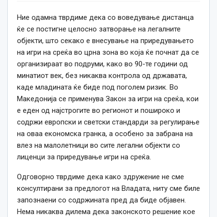
Ние одамна тврдиме дека со воведување дистанца
ќе се постигне целосно затворање на легалните
објекти, што секако е внесување на приредувањето
на игри на среќа во црна зона во која ќе почнат да се
организираат во подруми, како во 90-те години од
минатиот век, без никаква контрола од државата,
каде младината ќе биде под поголем ризик. Во
Македонија се применува Закон за игри на среќа, кои
е еден од најстрогите во регионот и пошироко и
содржи европски и светски стандарди за регулирање
на оваа економска гранка, а особено за забрана на
влез на малолетници во сите легални објекти со
лиценци за приредување игри на среќа.
Одговорно тврдиме дека како здружение не сме
консултирани за предлогот на Владата, ниту сме биле
запознаени со содржината пред да биде објавен.
Нема никаква дилема дека законското решение кое