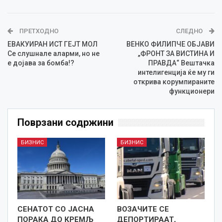
ПРЕТХОДНО
СЛЕДНО
ЕВАКУИРАН ИСТ ГЕЈТ МОЛ
ВЕНКО ФИЛИПЧЕ ОБЈАВИ
Се слушнале аларми, но не
„ФРОНТ ЗА ВИСТИНА И
е дојава за бомба!?
ПРАВДА“ Вештачка
интелигенција ќе му ги
открива корумпираните
функционери
Поврзани содржини
БИЗНИС
БИЗНИС
СЕНАТОТ СО ЈАСНА
ВОЗАЧИТЕ СЕ
ПОРАКА ДО КРЕМЉ
ДЕПОРТИРААТ,