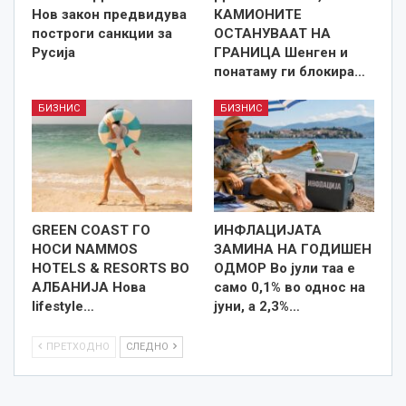
Нов закон предвидува
КАМИОНИТЕ
построги санкции за
ОСТАНУВААТ НА
Русија
ГРАНИЦА Шенген и
понатаму ги блокира…
БИЗНИС
БИЗНИС
GREEN COAST ГО
ИНФЛАЦИЈАТА
НОСИ NAMMOS
ЗАМИНА НА ГОДИШЕН
HOTELS & RESORTS ВО
ОДМОР Во јули таа е
АЛБАНИЈА Нова
само 0,1% во однос на
lifestyle…
јуни, а 2,3%…
ПРЕТХОДНО
СЛЕДНО