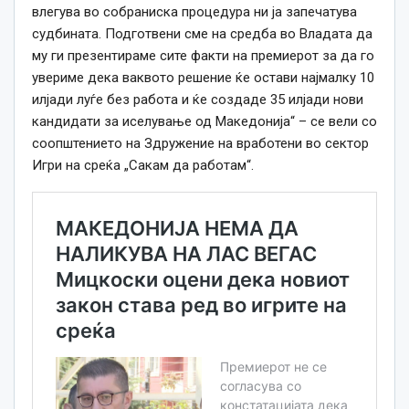
влегува во собраниска процедура ни ја запечатува
судбината. Подготвени сме на средба во Владата да
му ги презентираме сите факти на премиерот за да го
увериме дека ваквото решение ќе остави најмалку 10
илјади луѓе без работа и ќе создаде 35 илјади нови
кандидати за иселување од Македонија“ – се вели со
соопштението на Здружение на вработени во сектор
Игри на среќа „Сакам да работам“.