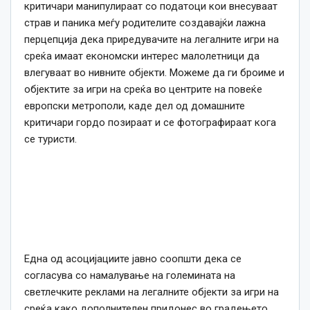
критичари манипулираат со податоци кои внесуваат
страв и паника меѓу родителите создавајќи лажна
перцепција дека приредувачите на легалните игри на
среќа имаат економски интерес малолетници да
влегуваат во нивните објекти. Можеме да ги броиме и
објектите за игри на среќа во центрите на повеќе
европски метрополи, каде дел од домашните
критичари гордо позираат и се фотографираат кога
се туристи.
Една од асоцијациите јавно соопшти дека се
согласува со намалување на големината на
светлечките реклами на легалните објекти за игри на
среќа како дополнителен придонес во градењето