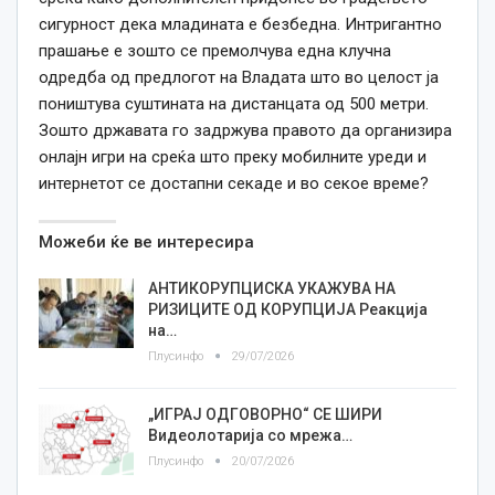
сигурност дека младината е безбедна. Интригантно
прашање е зошто се премолчува една клучна
одредба од предлогот на Владата што во целост ја
поништува суштината на дистанцата од 500 метри.
Зошто државата го задржува правото да организира
онлајн игри на среќа што преку мобилните уреди и
интернетот се достапни секаде и во секое време?
Можеби ќе ве интересира
АНТИКОРУПЦИСКА УКАЖУВА НА
РИЗИЦИТЕ ОД КОРУПЦИЈА Реакција
на…
Плусинфо
29/07/2026
„ИГРАЈ ОДГОВОРНО“ СЕ ШИРИ
Видеолотарија со мрежа…
Плусинфо
20/07/2026