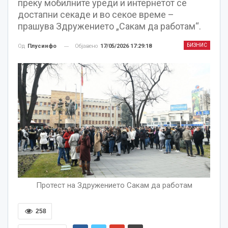
преку мобилните уреди и интернетот се
достапни секаде и во секое време –
прашува Здружението „Сакам да работам“.
БИЗНИС
Објавено
17/05/2026 17:29:18
Од
Плусинфо
Протест на Здружението Сакам да работам
258