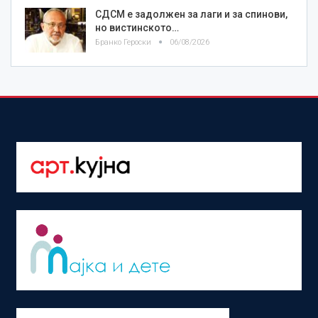
СДСМ е задолжен за лаги и за спинови,
но вистинското…
Бранко Героски
06/08/2026