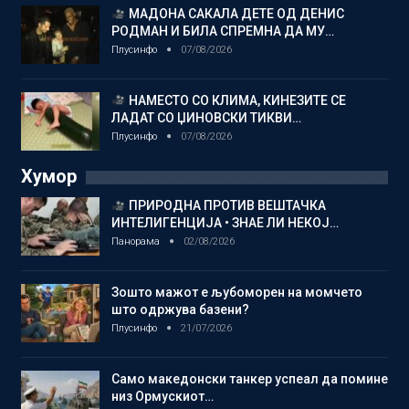
МАДОНА САКАЛА ДЕТЕ ОД ДЕНИС
РОДМАН И БИЛА СПРЕМНА ДА МУ…
Плусинфо
07/08/2026
НАМЕСТО СО КЛИМА, КИНЕЗИТЕ СЕ
ЛАДАТ СО ЏИНОВСКИ ТИКВИ…
Плусинфо
07/08/2026
Хумор
ПРИРОДНА ПРОТИВ ВЕШТАЧКА
ИНТЕЛИГЕНЦИЈА • ЗНАЕ ЛИ НЕКОЈ…
Панорама
02/08/2026
Зошто мажот е љубоморен на момчето
што одржува базени?
Плусинфо
21/07/2026
Само македонски танкер успеал да помине
низ Ормускиот…