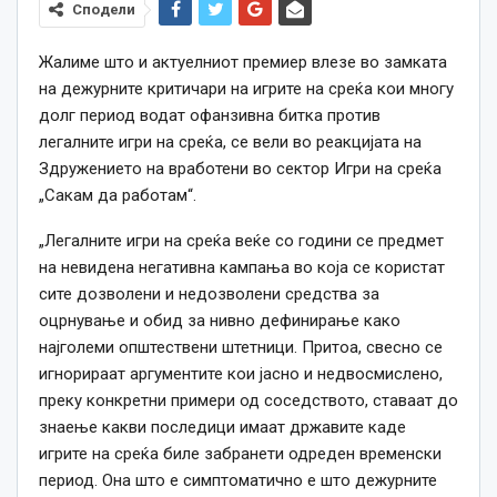
Сподели
Жалиме што и актуелниот премиер влезе во замката
на дежурните критичари на игрите на среќа кои многу
долг период водат офанзивна битка против
легалните игри на среќа, се вели во реакцијата на
Здружението на вработени во сектор Игри на среќа
„Сакам да работам“.
„Легалните игри на среќа веќе со години се предмет
на невидена негативна кампања во која се користат
сите дозволени и недозволени средства за
оцрнување и обид за нивно дефинирање како
најголеми општествени штетници. Притоа, свесно се
игнорираат аргументите кои јасно и недвосмислено,
преку конкретни примери од соседството, ставаат до
знаење какви последици имаат државите каде
игрите на среќа биле забранети одреден временски
период. Она што е симптоматично е што дежурните