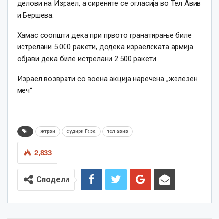
делови на Израел, а сирените се огласија во Тел Авив
и Бершева.
Хамас соопшти дека при првото гранатирање биле
истрелани 5.000 ракети, додека израелската армија
објави дека биле истрелани 2.500 ракети.
Израел возврати со воена акција наречена „железен
меч“
жтрви
судири Газа
тел авив
2,833
Сподели