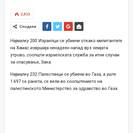
2,833
Сподели
Најмалку 200 Израелци се убиени откако милитантите
на Хамас извршија ненадеен напад врз земјата
утрово, соопшти израелската служба за итни случаи
за спасување, Зака.
Најмалку 232 Палестинци се убиени во Газа, а уште
1.697 се ранети, се вели во соопштението на
палестинското Министерство за здравство во Газа.