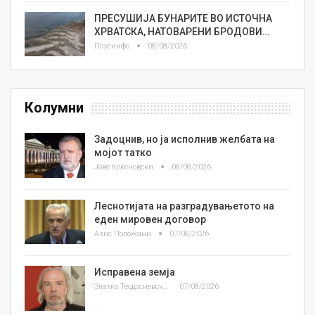
ПРЕСУШИЈА БУНАРИТЕ ВО ИСТОЧНА
ХРВАТСКА, НАТОВАРЕНИ БРОДОВИ…
Плусинфо
08/08/2026
Колумни
Задоцнив, но ја исполнив желбата на
мојот татко
Јове Кекеновски
08/08/2026
Леснотијата на разградувањетото на
еден мировен договор
Азис Положани
07/08/2026
Исправена земја
Златко Теодосиевски
07/08/2026