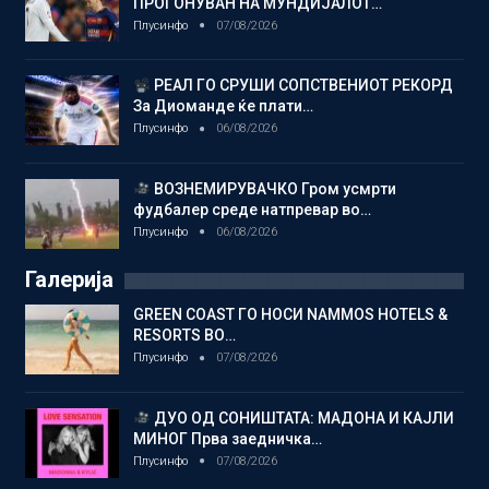
ПРОГОНУВАН НА МУНДИЈАЛОТ…
Плусинфо
07/08/2026
РЕАЛ ГО СРУШИ СОПСТВЕНИОТ РЕКОРД
За Диоманде ќе плати…
Плусинфо
06/08/2026
ВОЗНЕМИРУВАЧКО Гром усмрти
фудбалер среде натпревар во…
Плусинфо
06/08/2026
Галерија
GREEN COAST ГО НОСИ NAMMOS HOTELS &
RESORTS ВО…
Плусинфо
07/08/2026
ДУО ОД СОНИШТАТА: МАДОНА И КАЈЛИ
МИНОГ Прва заедничка…
Плусинфо
07/08/2026