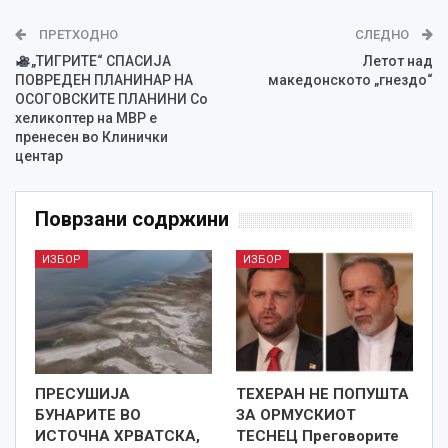
ПРЕТХОДНО
СЛЕДНО
„ТИГРИТЕ“ СПАСИЈА
Летот над
ПОВРЕДЕН ПЛАНИНАР НА
македонското „гнездо“
ОСОГОВСКИТЕ ПЛАНИНИ Со
хеликоптер на МВР е
пренесен во Клинички
центар
Поврзани содржини
ИЗБОР
ИЗБОР
ПРЕСУШИЈА
ТЕХЕРАН НЕ ПОПУШТА
БУНАРИТЕ ВО
ЗА ОРМУСКИОТ
ИСТОЧНА ХРВАТСКА,
ТЕСНЕЦ Преговорите