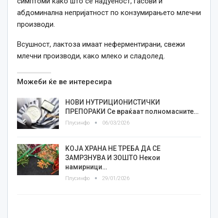
симптоми како што се надуеност, гасови и
абдоминална непријатност по конзумирањето млечни
производи.
Всушност, лактоза имаат неферментирани, свежи
млечни производи, како млеко и сладолед.
Можеби ќе ве интересира
НОВИ НУТРИЦИОНИСТИЧКИ
ПРЕПОРАКИ Се враќаат полномасните…
Плусинфо
06/03/2026
KOJA ХРАНА НЕ ТРЕБА ДА СЕ
ЗАМРЗНУВА И ЗОШТО Некои
намирници…
Плусинфо
29/01/2026