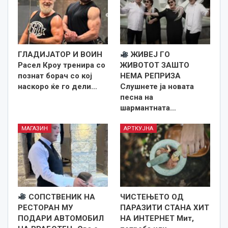
ГЛАДИЈАТОР И ВОИН
ЖИВЕЈ ГО
Расел Кроу тренира со
ЖИВОТОТ ЗАШТО
познат борач со кој
НЕМА РЕПРИЗА
наскоро ќе го дели…
Слушнете ја новата
песна на
шармантната…
МАГАЗИН
АРТКУЈНА
СОПСТВЕНИК НА
ЧИСТЕЊЕТО ОД
РЕСТОРАН МУ
ПАРАЗИТИ СТАНА ХИТ
ПОДАРИ АВТОМОБИЛ
НА ИНТЕРНЕТ Мит,