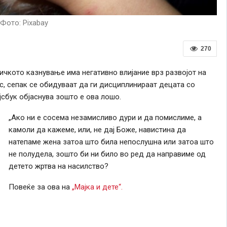
Фото: Pixabay
270
чкото казнување има негативно влијание врз развојот на
с, сепак се обидуваат да ги дисциплинираат децата со
јсбук објаснува зошто е ова лошо.
„Ако ни е сосема незамисливо дури и да помислиме, а
камоли да кажеме, или, не дај Боже, навистина да
натепаме жена затоа што била непослушна или затоа што
не полудела, зошто би ни било во ред да направиме од
детето жртва на насилство?
Повеќе за ова на
„Мајка и дете“.