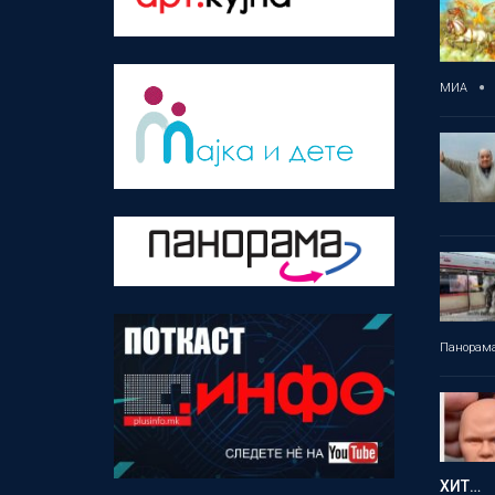
МИА
Панорам
ХИТ…