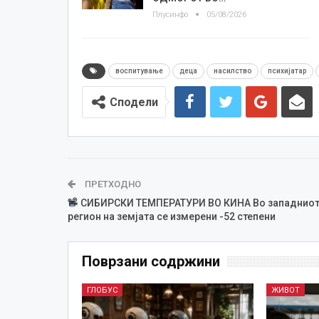
Плусинфо
05/08/2026
воспитување
деца
насилство
психијатар
Сподели
ПРЕТХОДНО
СИБИРСКИ ТЕМПЕРАТУРИ ВО КИНА Во западнио
регион на земјата се измерени -52 степени
Поврзани содржини
ГЛОБУС
ЖИВОТ