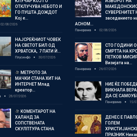
КЛУЧАР КОЈ ГО
ИЗВОРОТ НА
ОТКЛУЧУВА НЕБОТО И
МАКЕДОНСКИ
ГО ПУШТА ДОЖДОТ
СУВЕРЕНИТЕТ 
Кој е…
заседанието н
АСНОМ…
02/08/2026
Панорама
02/08/2026
НАЈСРЕЌНИОТ ЧОВЕК
НА СВЕТОТ БИЛ ОД
СТО ГОДИНИ 
ХРВАТСКА, 7 ПАТИ Ѝ…
СМРТТА НА КР
ПЕТКОВ МИСИ
Плусинфо
30/07/2026
Визијата на…
Панорама
26/07/2026
МЕТРОТО ЗА
МАЧКИ СТАНА ХИТ НА
ИНТЕРНЕТ Млад
НИЕ ЌЕ ПОБЕД
креатор…
ВИКНАЛА ВЕРА
ДА СЕ САМОУБ
а
28/07/2026
Панорама
15/0
КОМЕНТАРОТ НА
ХАЛАНД ЗА
ДЕНЕС Е ПАВЛ
СОПСТВЕНАТА
ГОЛЕМ
СКУЛПТУРА СТАНА
ХРИСТИЈАНСК
ПРАЗНИК Ника