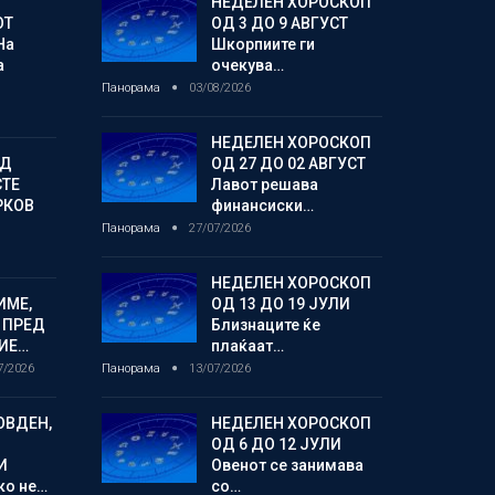
НЕДЕЛЕН ХОРОСКОП
ОТ
ОД 3 ДО 9 АВГУСТ
На
Шкорпиите ги
а
очекува…
Панорама
03/08/2026
НЕДЕЛЕН ХОРОСКОП
ОД
ОД 27 ДО 02 АВГУСТ
СТЕ
Лавот решава
РКОВ
финансиски…
Панорама
27/07/2026
НЕДЕЛЕН ХОРОСКОП
ИМЕ,
ОД 13 ДО 19 ЈУЛИ
 ПРЕД
Близнаците ќе
ИЕ…
плаќаат…
7/2026
Панорама
13/07/2026
ОВДЕН,
НЕДЕЛЕН ХОРОСКОП
ОД 6 ДО 12 ЈУЛИ
И
Овенот се занимава
ко не…
со…