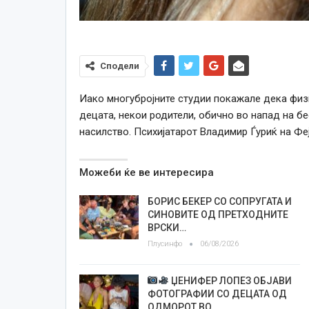
Сподели
Иако многубројните студии покажале дека физи
децата, некои родители, обично во напад на бе
насилство. Психијатарот Владимир Ѓуриќ на Фе
Можеби ќе ве интересира
БОРИС БЕКЕР СО СОПРУГАТА И
СИНОВИТЕ ОД ПРЕТХОДНИТЕ
ВРСКИ…
Плусинфо
06/08/2026
ЏЕНИФЕР ЛОПЕЗ ОБЈАВИ
ФОТОГРАФИИ СО ДЕЦАТА ОД
ОДМОРОТ ВО…