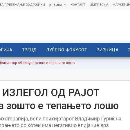
 ЗА ПРЕЗЕМАЊЕ СОДРЖИНИ
КОНТАКТ
ИМПРЕСУМ
МАРКЕТИН
АРХИВА
ОГИЈА
ТРЕНД
ЛУЃЕ ВО ФОКУСОТ
РИЗНИЦА
ихијатар објаснува зошто е тепањето лошо
 ИЗЛЕГОЛ ОД РАЈОТ
ва зошто е тепањето лошо
хотерапија, вели психијатарот Владимир Ѓуриќ на
рањето со ќотек има негативно влијание врз