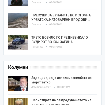
Плусинфо
08/08/2026
ПРЕСУШИЈА БУНАРИТЕ ВО ИСТОЧНА
ХРВАТСКА, НАТОВАРЕНИ БРОДОВИ…
Плусинфо
08/08/2026
ТРЕТО ВОЗИЛО ГО ПРЕДИЗВИКАЛО
СУДИРОТ ВО КОЈ ЗАГИНА…
Плусинфо
08/08/2026
Колумни
Задоцнив, но ја исполнив желбата на
мојот татко
Јове Кекеновски
08/08/2026
Леснотијата на разградувањетото на
еден мировен договор