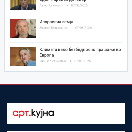
Азис Положани
07/08/2026
Исправена земја
Златко Теодосиевски
07/08/2026
Климата како безбедносно прашање во
Европа
Ивица Челиковиќ
07/08/2026