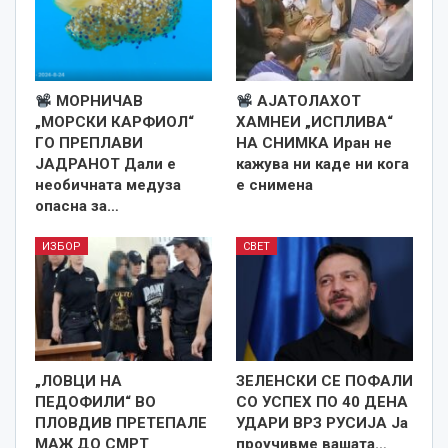
МОРНИЧАВ
АЈАТОЛАХОТ
„МОРСКИ КАРФИОЛ“
ХАМНЕИ „ИСПЛИВА“
ГО ПРЕПЛАВИ
НА СНИМКА Иран не
ЈАДРАНОТ Дали е
кажува ни каде ни кога
необичната медуза
е снименa
опасна за…
ИЗБОР
СВЕТ
„ЛОВЦИ НА
ЗЕЛЕНСКИ СЕ ПОФАЛИ
ПЕДОФИЛИ“ ВО
СО УСПЕХ ПО 40 ДЕНА
ПЛОВДИВ ПРЕТЕПАЛЕ
УДАРИ ВРЗ РУСИЈА Ја
МАЖ ДО СМРТ
проучивме вашата…