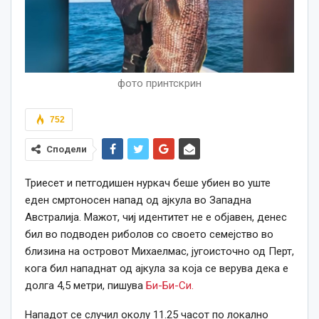
фото принтскрин
752
Сподели
Триесет и петгодишен нуркач беше убиен во уште
еден смртоносен напад од ајкула во Западна
Австралија. Мажот, чиј идентитет не е објавен, денес
бил во подводен риболов со своето семејство во
близина на островот Михаелмас, југоисточно од Перт,
кога бил нападнат од ајкула за која се верува дека е
долга 4,5 метри, пишува
Би-Би-Си.
Нападот се случил околу 11.25 часот по локално