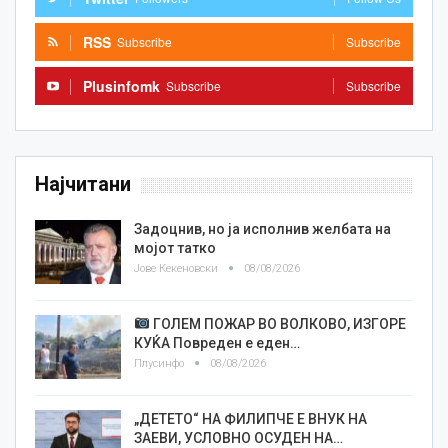
RSS
Subscribe
Subscribe
Plusinfomk
Subscribe
Subscribe
Најчитани
Задоцнив, но ја исполнив желбата на
мојот татко
Јове Кекеновски
08/08/2026
ГОЛЕМ ПОЖАР ВО ВОЛКОВО, ИЗГОРЕ
КУЌА Повреден е еден…
Плусинфо
08/08/2026
„ДЕТЕТО“ НА ФИЛИПЧЕ Е ВНУК НА
ЗАЕВИ, УСЛОВНО ОСУДЕН НА…