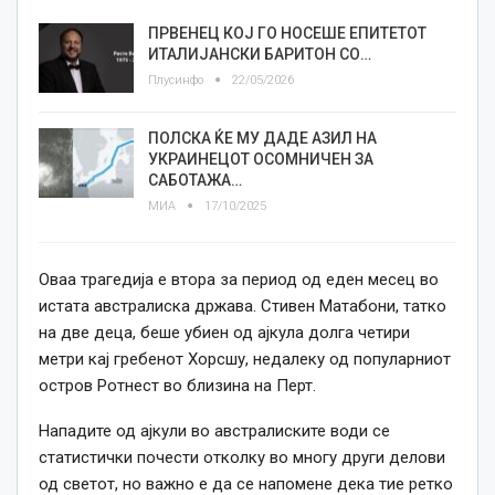
ПРВЕНЕЦ КОЈ ГО НОСЕШЕ ЕПИТЕТОТ
ИТАЛИЈАНСКИ БАРИТОН СО…
Плусинфо
22/05/2026
ПОЛСКА ЌЕ МУ ДАДЕ АЗИЛ НА
УКРАИНЕЦОТ ОСОМНИЧЕН ЗА
САБОТАЖА…
МИА
17/10/2025
Оваа трагедија е втора за период од еден месец во
истата австралиска држава. Стивен Матабони, татко
на две деца, беше убиен од ајкула долга четири
метри кај гребенот Хорсшу, недалеку од популарниот
остров Ротнест во близина на Перт.
Нападите од ајкули во австралиските води се
статистички почести отколку во многу други делови
од светот, но важно е да се напомене дека тие ретко