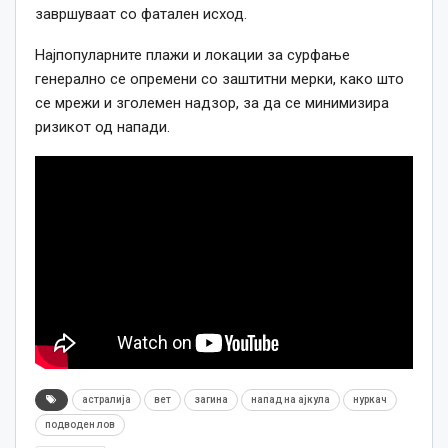
завршуваат со фатален исход.
Најпопуларните плажи и локации за сурфање
генерално се опремени со заштитни мерки, како што
се мрежи и зголемен надзор, за да се минимизира
ризикот од напади.
астралија
вет
загина
напад на ајкула
нуркач
подводен лов