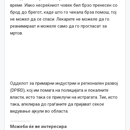
време. Иако несреќниот човек бил брзо пренесен со
брод до брегот, каде што го чекала брза помош, тој
не можел да се спаси. Лекарите не можеле да го
реанимираат и можеле само да го прогласат за
мртов.
Одделот за примарни индустрии и регионален развој
(DPIRD), кој им помага на полицијата и локалните
власти, исто така се приклучи на истрагата. Тие, исто
така, апелираа до граѓаните да пријават секое
видување ајкули во областа.
Можеби ќе ве интересира