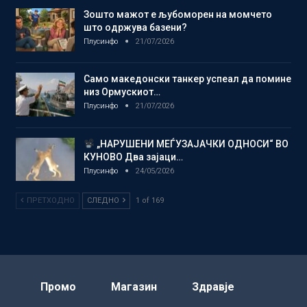
Зошто мажот е љубоморен на момчето
што одржува базени?
Плусинфо
21/07/2026
Само македонски танкер успеал да помине
низ Ормускиот…
Плусинфо
21/07/2026
„НАРУШЕНИ МЕЃУЗАЈАЧКИ ОДНОСИ“ ВО
КУНОВО Два зајаци…
Плусинфо
24/05/2026
ПРЕТХОДНО
СЛЕДНО
1 of 169
Промо
Магазин
Здравје