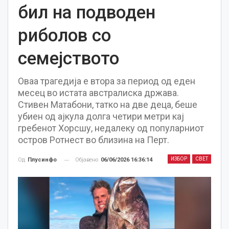
бил на подводен
риболов со
семејството
Оваа трагедија е втора за период од еден
месец во истата австралиска држава.
Стивен Матабони, татко на две деца, беше
убиен од ајкула долга четири метри кај
гребенот Хорсшу, недалеку од популарниот
остров Ротнест во близина на Перт.
ИЗБОР
СВЕТ
Објавено
06/06/2026 16:36:14
Од
Плусинфо