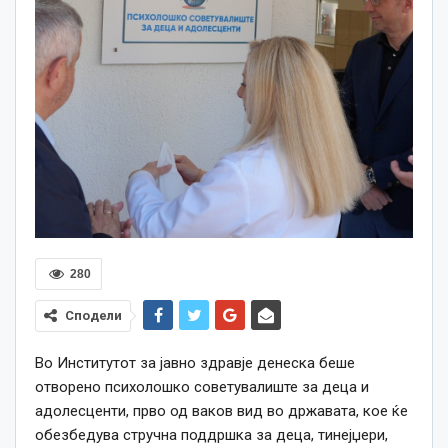
280
Сподели
Во Институтот за јавно здравје денеска беше
отворено психолошко советувалиште за деца и
адолесценти, прво од ваков вид во државата, кое ќе
обезбедува стручна поддршка за деца, тинејџери,