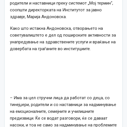
родители и наставници преку системот „Мој термин“,
соопшти директорката на Институтот за јавно
здравје, Марија Андоновска.
Како што истакна Андоновска, отворањето на
советувалиштето е дел од пошироките активности за
унапредување на здравствените услуги и враќање на
довербата на граѓаните во институциите.
– Има за цел стручни лица да работат со деца, со
тинејџери, родители и со наставници за надминување
на емоционалните, семејните и училишните
предизвици. Ќе се водат разговори, ќе се даваат
насоки, и тоа не само за надминување на проблемите