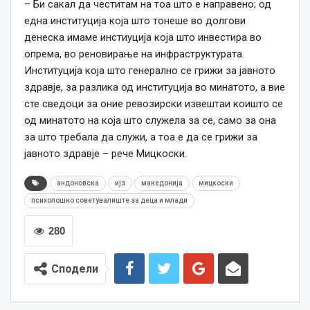
– Би сакал да честитам на тоа што е направено; од
една институција која што тонеше во долгови
денеска имаме инстиуција која што инвестира во
опрема, во реновирање на инфраструктурата.
Институција која што генерално се грижи за јавното
здравје, за разлика од институција во минатото, а вие
сте сведоци за оние ревозирски извештаи коишто се
од минатото на која што служела за се, само за она
за што требала да служи, а тоа е да се грижи за
јавното здравје – рече Мицкоски.
андоновска
ијз
македонија
мицкоски
психолошко советувалиште за деца и млади
280
Сподели