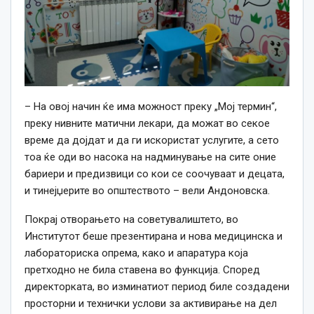
– На овој начин ќе има можност преку „Мој термин“,
преку нивните матични лекари, да можат во секое
време да дојдат и да ги искористат услугите, а сето
тоа ќе оди во насока на надминување на сите оние
бариери и предизвици со кои се соочуваат и децата,
и тинејџерите во општеството – вели Андоновска.
Покрај отворањето на советувалиштето, во
Институтот беше презентирана и нова медицинска и
лабораториска опрема, како и апаратура која
претходно не била ставена во функција. Според
директорката, во изминатиот период биле создадени
просторни и технички услови за активирање на дел