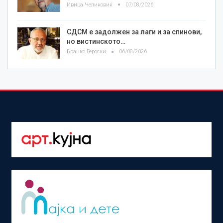
Ивица Челиковиќ
07/08/2026
СДСМ е задолжен за лаги и за спинови,
но вистинското…
Бранко Героски
06/08/2026