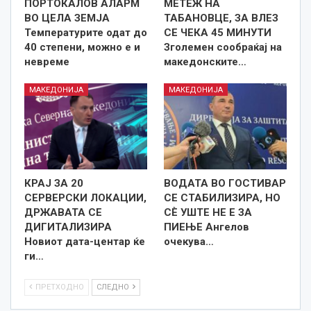
ПОРТОКАЛОВ АЛАРМ
МЕТЕЖ НА
ВО ЦЕЛА ЗЕМЈА
ТАБАНОВЦЕ, ЗА ВЛЕЗ
Температурите одат до
СЕ ЧЕКА 45 МИНУТИ
40 степени, можно е и
Зголемен сообраќај на
невреме
македонските…
МАКЕДОНИЈА
МАКЕДОНИЈА
КРАЈ ЗА 20
ВОДАТА ВО ГОСТИВАР
СЕРВЕРСКИ ЛОКАЦИИ,
СЕ СТАБИЛИЗИРА, НО
ДРЖАВАТА СЕ
СÈ УШТЕ НЕ Е ЗА
ДИГИТАЛИЗИРА
ПИЕЊЕ Ангелов
Новиот дата-центар ќе
очекува…
ги…
ПРЕТХОДНО
СЛЕДНО