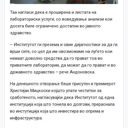
Таа нагласи дека е проширена и листата на
лабораториски услуги, со воведување анализи кои
досега биле ограничено достапни во јавното
здравство.
– Институтот ги презема и овие дијагностики за да ги
врши сите, со цел да им овозможиме на луѓето кои
немаат доволно средства да го прават тоа во
приватните лаборатории, да можат да го прават и во
државното здравство – рече Андоновска.
На денешното отворање беше присутен и премиерот
Христијан Мицкоски којшто упати честитки за
сработеното, нагласувајќи дека Институтот од една
институција која што тонела во долгови, прераснала
во инстутиција која што инвестира во опрема и
инфраструктура.