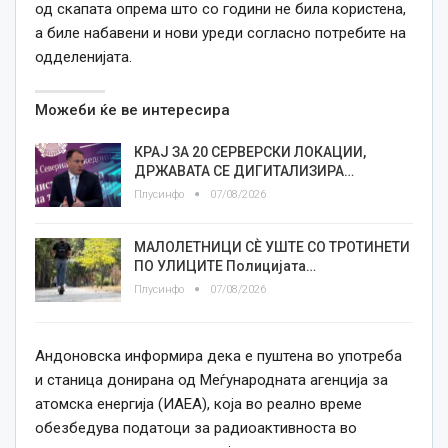
од скапата опрема што со години не била користена,
а биле набавени и нови уреди согласно потребите на
одделенијата.
Можеби ќе ве интересира
КРАЈ ЗА 20 СЕРВЕРСКИ ЛОКАЦИИ,
ДРЖАВАТА СЕ ДИГИТАЛИЗИРА…
Плусинфо
07/08/2026
МАЛОЛЕТНИЦИ СÈ УШТЕ СО ТРОТИНЕТИ
ПО УЛИЦИТЕ Полицијата…
Плусинфо
07/08/2026
Андоновска информира дека е пуштена во употреба
и станица донирана од Меѓународната агенција за
атомска енергија (ИАЕА), која во реално време
обезбедува податоци за радиоактивноста во