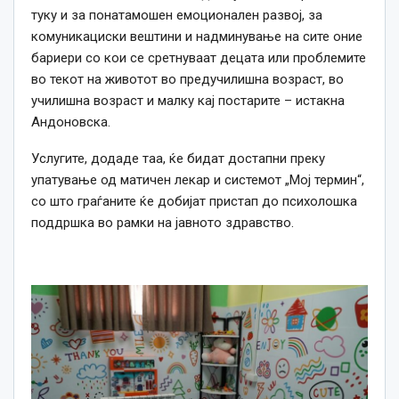
туку и за понатамошен емоционален развој, за
комуникациски вештини и надминување на сите оние
бариери со кои се сретнуваат децата или проблемите
во текот на животот во предучилишна возраст, во
училишна возраст и малку кај постарите – истакна
Андоновска.
Услугите, додаде таа, ќе бидат достапни преку
упатување од матичен лекар и системот „Мој термин“,
со што граѓаните ќе добијат пристап до психолошка
поддршка во рамки на јавното здравство.