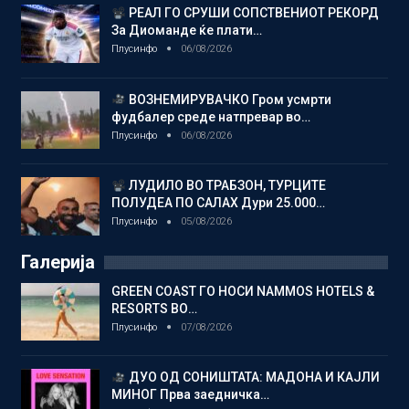
РЕАЛ ГО СРУШИ СОПСТВЕНИОТ РЕКОРД
За Диоманде ќе плати…
Плусинфо
06/08/2026
ВОЗНЕМИРУВАЧКО Гром усмрти
фудбалер среде натпревар во…
Плусинфо
06/08/2026
ЛУДИЛО ВО ТРАБЗОН, ТУРЦИТЕ
ПОЛУДЕА ПО САЛАХ Дури 25.000…
Плусинфо
05/08/2026
Галерија
GREEN COAST ГО НОСИ NAMMOS HOTELS &
RESORTS ВО…
Плусинфо
07/08/2026
ДУО ОД СОНИШТАТА: МАДОНА И КАЈЛИ
МИНОГ Прва заедничка…