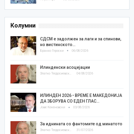
Колумни
СДСМ е задолжен за лаги и за спинови,
но вистинското…
Бранко Героски
06/08/2026
Илинденски асоцијации
Златко Теодосиевски
04/08/2026
ИЛИНДЕН 2026 • ВРЕМЕ Е МАКЕДОНИЈА
ДА ЗБОРУВА СО ЕДЕН ГЛАС…
Јове Кекеновски
03/08/2026
За иднината со фантомите од минатото
Златко Теодосиевски
31/07/2026