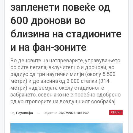
запленети повеќе од
600 дронови во
близина на стадионите
и на фан-зоните
Во деновите на натпреварите, управувањето
со сите летала, вклучително и дронови, во
радиус од три наутички милји (околу 5.500
метри) и до висина од 3.000 стапки (914
метри) над земјата околу стадионот е
забрането, освен ако не е посебно одобрено
од контролорите на воздушниот сообраќај.
СПОРТ
Објавено
07/07/2026 10:57:37
Од
Плусинфо