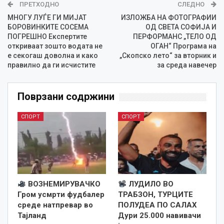
ПРЕТХОДНО
СЛЕДНО
МНОГУ ЛУЃЕ ГИ МИЈАТ
ИЗЛОЖБА НА ФОТОГРАФИИ
БОРОВИНКИТЕ СОСЕМА
ОД СВЕТА СОФИЈА И
ПОГРЕШНО Експертите
ПЕРФОРМАНС „ТЕЛО ОД
откриваат зошто водата не
ОГАН“ Програма на
е секогаш доволна и како
„Скопско лето“ за вторник и
правилно да ги исчистите
за среда навечер
Поврзани содржини
СПОРТ
СПОРТ
ВОЗНЕМИРУВАЧКО
ЛУДИЛО ВО
Гром усмрти фудбалер
ТРАБЗОН, ТУРЦИТЕ
среде натпревар во
ПОЛУДЕА ПО САЛАХ
Тајланд
Дури 25.000 навивачи