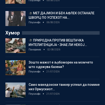
Плусинфо
06/08/2026
МЕТ ДАЈМОН И БЕН АФЛЕК ОСТАНАЛЕ
ШВОРЦ ПО УСПЕХОТ НА…
Плусинфо
06/08/2026
Хумор
ПРИРОДНА ПРОТИВ ВЕШТАЧКА
ИНТЕЛИГЕНЦИЈА • ЗНАЕ ЛИ НЕКОЈ…
Панорама
02/08/2026
Зошто мажот е љубоморен на момчето
што одржува базени?
Плусинфо
21/07/2026
Само македонски танкер успеал да помине
низ Ормускиот…
Плусинфо
21/07/2026