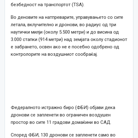
безбедност на транспортот (TSA).
Во деновите на натпреварите, управувањето со сите
летала, вклучително и дронови, во радиус од три
наутички милји (околу 5.500 метри) и до висина од
3.000 стапки (914 метри) над земјата околу стадионот
е забрането, освен ако не е посебно одобрено од
контролорите на воздушниот сообраќај.
Федералното истражно биро (ФБИ) објави дека
дронови се запленети во ограничен воздушен
простор во сите 11 градови домаќини во САД.
Според ФБИ, 130 дронови се запленети само во