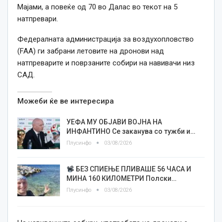
Мајами, а повеќе од 70 во Далас во текот на 5
натпревари.
Федералната администрација за воздухопловство
(FAA) ги забрани летовите на дронови над
натпреварите и поврзаните собири на навивачи низ
САД.
Можеби ќе ве интересира
УЕФА МУ ОБЈАВИ ВОЈНА НА
ИНФАНТИНО Се заканува со тужби и…
Плусинфо
03/08/2026
БЕЗ СПИЕЊЕ ПЛИВАШЕ 56 ЧАСА И
МИНА 160 КИЛОМЕТРИ Полски…
Плусинфо
03/08/2026