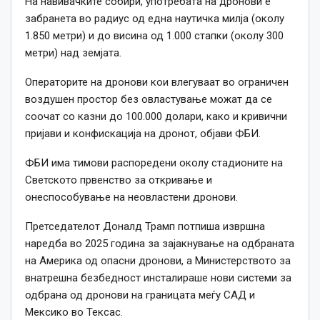
На навивачките собири, употребата на дронови е
забранета во радиус од една наутичка милја (околу
1.850 метри) и до висина од 1.000 стапки (околу 300
метри) над земјата.
Операторите на дронови кои влегуваат во ограничен
воздушен простор без овластување можат да се
соочат со казни до 100.000 долари, како и кривични
пријави и конфискација на дронот, објави ФБИ.
ФБИ има тимови распоредени околу стадионите на
Светското првенство за откривање и
онеспособување на неовластени дронови.
Претседателот Доналд Трамп потпиша извршна
наредба во 2025 година за зајакнување на одбраната
на Америка од опасни дронови, а Министерството за
внатрешна безбедност инсталираше нови системи за
одбрана од дронови на границата меѓу САД и
Мексико во Тексас.