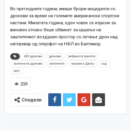
Во претходните години, имаше бројни инциденти со
дронови за време на големите американски спортски
настани. Минатата година, еден човек се изјасни за
виновен откако беше обвинет за кршење на
заштитениот воздушен простор со летање дрон над
натпревар од плејофот на НФЛ во Балтимор.
600 дронови
дронови
забранети прелети
заплена на дронови
запленети
мајами и Далас
сад
свет
210
Сподели