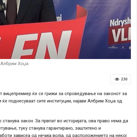
Албрим Хоџа
230
т вицепремиер ќе се грижи за спроведување на законот за
 ќе поднесуваат сите институции, најави Албрим Хоџа од
станува закон. За првпат во историјата, ова право нема да
тување, туку станува гарантирано, заштитено и
боти зависеа од нечија волја, од расположението на некој