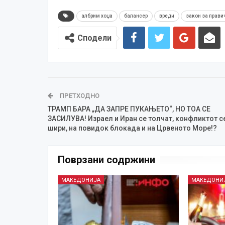
албрим хоџа
балансер
вреди
закон за прави
Сподели
ПРЕТХОДНО
ТРАМП БАРА „ДА ЗАПРЕ ПУКАЊЕТО“, НО ТОА СЕ
ЗАСИЛУВА! Израел и Иран се толчат, конфликтот с
шири, на повидок блокада и на Црвеното Море!?
Поврзани содржини
МАКЕДОНИЈА
МАКЕДОНИ