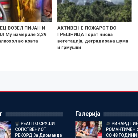
ЕЦ ВОЗЕЛ ПИЈАН И
АКТИВЕН Е ПОЖАРОТ ВО
Л Му измериле 3,29
ГРЕШНИЦА Горат ниска
алкохол во крвта
вегетација, деградирана шума
и грмушки
т
Галерија
РЕАЛ ГО СРУШИ
РИЧАРД ГИР
СОПСТВЕНИОТ
РОМАНТИЧЕН
РЕКОРД За Диоманде
СО 48 ГОДИНИ