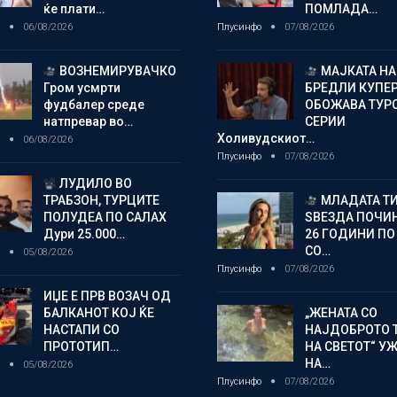
ќе плати…
ПОМЛАДА…
о
06/08/2026
Плусинфо
07/08/2026
ВОЗНЕМИРУВАЧКО
МАЈКАТА НА
Гром усмрти
БРЕДЛИ КУПЕ
фудбалер среде
ОБОЖАВА ТУР
натпревар во…
СЕРИИ
Холивудскиот…
о
06/08/2026
Плусинфо
07/08/2026
ЛУДИЛО ВО
ТРАБЗОН, ТУРЦИТЕ
МЛАДАТА Т
ПОЛУДЕА ПО САЛАХ
ЅВЕЗДА ПОЧИН
Дури 25.000…
26 ГОДИНИ ПО
СО…
о
05/08/2026
Плусинфо
07/08/2026
ИЏЕ Е ПРВ ВОЗАЧ ОД
БАЛКАНОТ КОЈ ЌЕ
„ЖЕНАТА СО
НАСТАПИ СО
НАЈДОБРОТО 
ПРОТОТИП…
НА СВЕТОТ“ У
НА…
о
05/08/2026
Плусинфо
07/08/2026