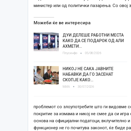
министер или од политички пазарења. Со овој за
Можеби ќе ве интересира
ДУИ ДЕЛЕШЕ РАБОТНИ МЕСТА
КАКО ДА СЕ ПОДАРОК ОД АЛИ
АХМЕТИ…
Плусинфо
05/08/2026
НИКОЈ НЕ САКА ЈАВНИТЕ
НАБАВКИ ДА ГО ЗАСЕНАТ
СКОПЈЕ КАКО…
МИА
30/07/2026
проблемот со злоупотребите што ги видовме с
покритие за измама и никој не смее да си игра
основа на официјални податоци, вклучително и
функционер не го почитува законот, ќе биде р