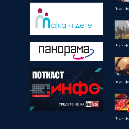
Плусинф
Плусинф
Плусинф
Плусинф