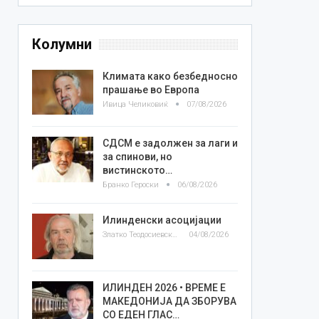
Колумни
Климата како безбедносно
прашање во Европа
Ивица Челиковиќ
07/08/2026
СДСМ е задолжен за лаги и
за спинови, но
вистинското…
Бранко Героски
06/08/2026
Илинденски асоцијации
Златко Теодосиевски
04/08/2026
ИЛИНДЕН 2026 • ВРЕМЕ Е
МАКЕДОНИЈА ДА ЗБОРУВА
СО ЕДЕН ГЛАС…