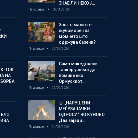
ЗНАЕ ЛИ НЕКОЈ…
Панорама
02/08/2026
Зошто мажот е
Р
љубоморен на
СКИ
момчето што
одржува базени?
Плусинфо
21/07/2026
Само македонски
ИК-ТОК
танкер успеал да
А НА
помине низ
 БОРБА
Ормускиот…
Плусинфо
21/07/2026
„НАРУШЕНИ
МЕЃУЗАЈАЧКИ
ТЕЛО
ОДНОСИ“ ВО КУНОВО
ЖИВА
Два зајаци…
Плусинфо
24/05/2026