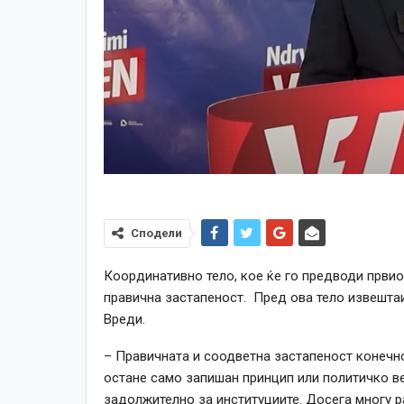
Сподели
Координативно тело, кое ќе го предводи првио
правична застапеност. Пред ова тело извештаи
Вреди.
– Правичната и соодветна застапеност конечно 
остане само запишан принцип или политичко ве
задолжително за институциите. Досега многу ра