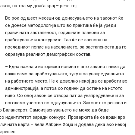
кон, на тоа му доаѓа крај – рече тој.
Во рок од шест месеци од донесувањето на законот ќе
се донесе методологија што во практика ќе ја уреди
правичната застапеност, годишните планови за
вработување и конкурсите. Таа ќе се заснова на
последниот попис на населението, за застапеноста да го
одразува реалниот демографски состав.
– Една важна и историска новина е што законот нема да
важи само за вработувањата, туку и за унапредувањата
на работното место. Не е доволно некој да се вработи во
администрација, а потоа со години да остане на истото
ниво. Со овој закон се отвора пат за унапредување и за
поголемо учество во одлучувањето. Законот го решава и
о Балансерот. Самоизјаснувањето не може да биде
 со идентитетот заради конкурс. Проверката ќе се врши врз
 личната карта – вели Албрим Хоџа и додава дека ако некој
азрешен.