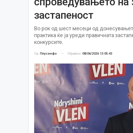
спроведувањето на 
застапеност
Во рок од шест месеци од донесувањето
практика ќе ја уреди правичната заста
конкурсите.
Објавено
08/06/2026 13:05:43
Од
Плусинфо