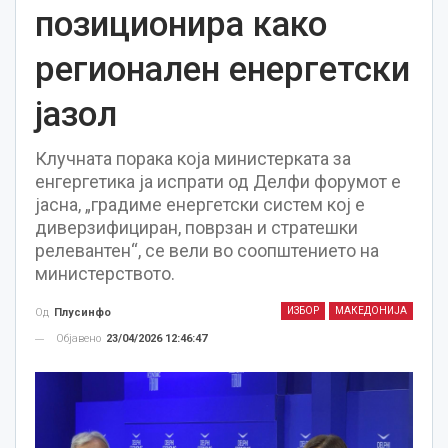
позиционира како
регионален енергетски
јазол
Клучната порака која министерката за
енгергетика ја испрати од Делфи форумот е
јасна, „градиме енергетски систем кој е
диверзифициран, поврзан и стратешки
релевантен“, се вели во соопштението на
министерството.
ИЗБОР
МАКЕДОНИЈА
Од
Плусинфо
Објавено
23/04/2026 12:46:47