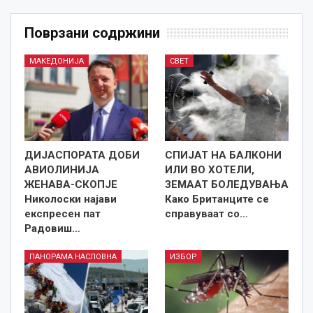
Поврзани содржини
МАКЕДОНИЈА
СВЕТ
ДИЈАСПОРАТА ДОБИ
СПИЈАТ НА БАЛКОНИ
АВИОЛИНИЈА
ИЛИ ВО ХОТЕЛИ,
ЖЕНАВА-СКОПЈЕ
ЗЕМААТ БОЛЕДУВАЊА
Николоски најави
Како Британците се
експресен пат
справуваат со…
Радовиш…
ПАНОРАМА НАСЛОВНА
ИЗБОР