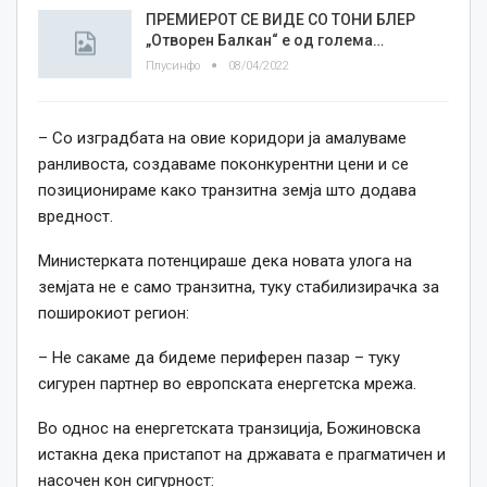
ПРЕМИЕРОТ СЕ ВИДЕ СО ТОНИ БЛЕР
„Отворен Балкан“ е од голема…
Плусинфо
08/04/2022
– Со изградбата на овие коридори ја амалуваме
ранливоста, создаваме поконкурентни цени и се
позиционираме како транзитна земја што додава
вредност.
Министерката потенцираше дека новата улога на
земјата не е само транзитна, туку стабилизирачка за
поширокиот регион:
– Не сакаме да бидеме периферен пазар – туку
сигурен партнер во европската енергетска мрежа.
Во однос на енергетската транзиција, Божиновска
истакна дека пристапот на државата е прагматичен и
насочен кон сигурност: