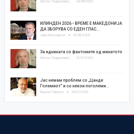
Златко Теодосиевски
04/08/2026
ИЛИНДЕН 2026 • ВРЕМЕ Е МАКЕДОНИЈА
ДА ЗБОРУВА СО ЕДЕН ГЛАС…
Јове Кекеновски
03/08/2026
За иднината со фантомите од минатото
Златко Теодосиевски
31/07/2026
Јас немам проблем со „Цанде
Големиот“ и со некои поголеми…
Бранко Героски
30/07/2026