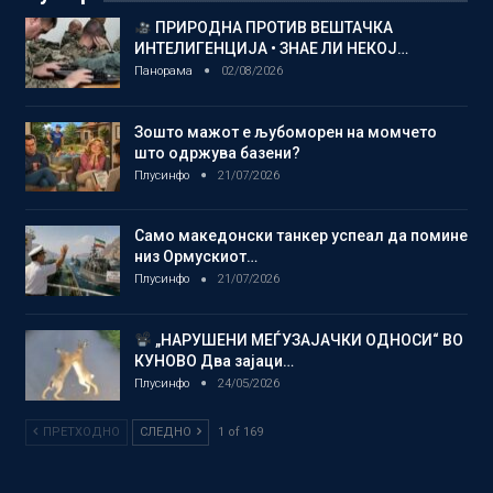
ПРИРОДНА ПРОТИВ ВЕШТАЧКА
ИНТЕЛИГЕНЦИЈА • ЗНАЕ ЛИ НЕКОЈ…
Панорама
02/08/2026
Зошто мажот е љубоморен на момчето
што одржува базени?
Плусинфо
21/07/2026
Само македонски танкер успеал да помине
низ Ормускиот…
Плусинфо
21/07/2026
„НАРУШЕНИ МЕЃУЗАЈАЧКИ ОДНОСИ“ ВО
КУНОВО Два зајаци…
Плусинфо
24/05/2026
ПРЕТХОДНО
СЛЕДНО
1 of 169