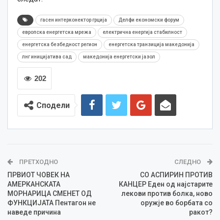
гасен интерконектор грција
Делфи економски форум
европска енергетска мрежа
електрична енергија стабилност
енергетска безбедност регион
енергетска транзиција македонија
лнг иницијатива сад
македонија енергетски јазол
202
Сподели
ПРЕТХОДНО
СЛЕДНО
ПРВИОТ ЧОВЕК НА
СО АСПИРИН ПРОТИВ
АМЕРКАНСКАТА
КАНЦЕР Еден од најстарите
МОРНАРИЦА СМЕНЕТ ОД
лекови против болка, ново
ФУНКЦИЈАТА Пентагон не
оружје во борбата со
наведе причина
ракот?