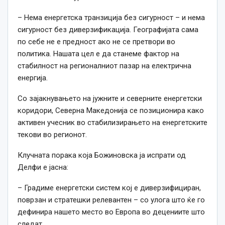
– Нема енергетска транзиција без сигурност – и нема
сигурност без диверзификација. Географијата сама
по себе не е предност ако не се претвори во
политика. Нашата цел е да станеме фактор на
стабилност на регионалниот пазар на електрична
енергија.
Со зајакнувањето на јужните и северните енергетски
коридори, Северна Македонија се позиционира како
активен учесник во стабилизирањето на енергетските
текови во регионот.
Клучната порака која Божиновска ја испрати од
Делфи е јасна:
– Градиме енергетски систем кој е диверзифициран,
поврзан и стратешки релевантен – со улога што ќе го
дефинира нашето место во Европа во децениите што
следат.