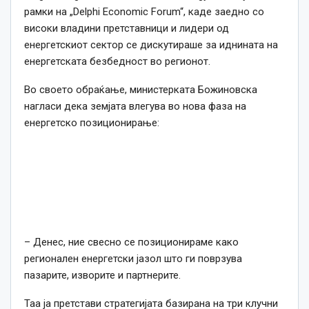
рамки на „Delphi Economic Forum“, каде заедно со
високи владини претставници и лидери од
енергетскиот сектор се дискутираше за иднината на
енергетската безбедност во регионот.
Во своето обраќање, министерката Божиновска
нагласи дека земјата влегува во нова фаза на
енергетско позиционирање:
– Денес, ние свесно се позиционираме како
регионален енергетски јазол што ги поврзува
пазарите, изворите и партнерите.
Таа ја претстави стратегијата базирана на три клучни