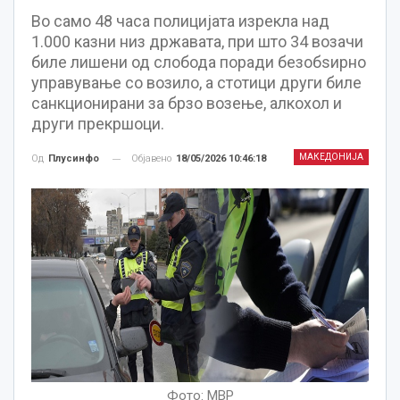
Во само 48 часа полицијата изрекла над
1.000 казни низ државата, при што 34 возачи
биле лишени од слобода поради безобѕирно
управување со возило, а стотици други биле
санкционирани за брзо возење, алкохол и
други прекршоци.
МАКЕДОНИЈА
Објавено
18/05/2026 10:46:18
Од
Плусинфо
Фото: МВР