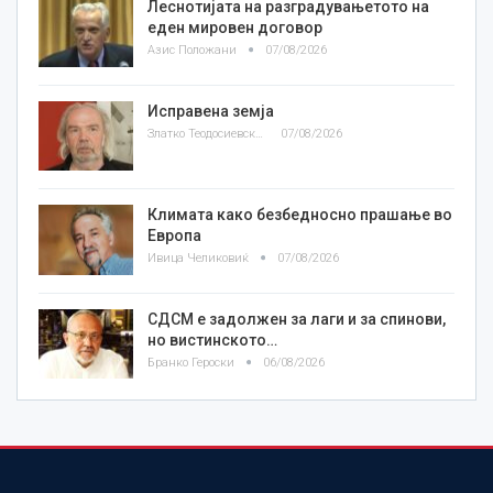
Леснотијата на разградувањетото на
еден мировен договор
Азис Положани
07/08/2026
Исправена земја
Златко Теодосиевски
07/08/2026
Климата како безбедносно прашање во
Европа
Ивица Челиковиќ
07/08/2026
СДСМ е задолжен за лаги и за спинови,
но вистинското…
Бранко Героски
06/08/2026