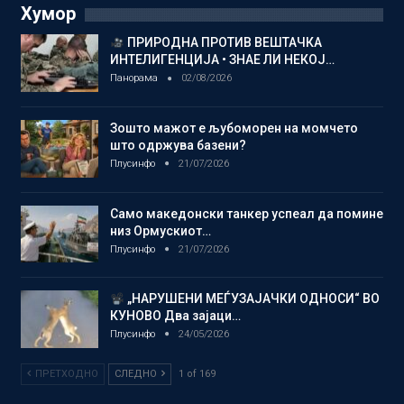
Хумор
ПРИРОДНА ПРОТИВ ВЕШТАЧКА
ИНТЕЛИГЕНЦИЈА • ЗНАЕ ЛИ НЕКОЈ…
Панорама
02/08/2026
Зошто мажот е љубоморен на момчето
што одржува базени?
Плусинфо
21/07/2026
Само македонски танкер успеал да помине
низ Ормускиот…
Плусинфо
21/07/2026
„НАРУШЕНИ МЕЃУЗАЈАЧКИ ОДНОСИ“ ВО
КУНОВО Два зајаци…
Плусинфо
24/05/2026
ПРЕТХОДНО
СЛЕДНО
1 of 169