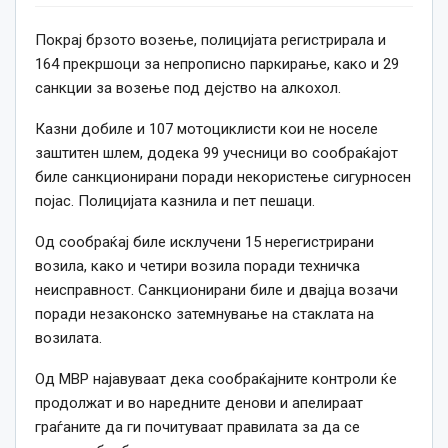
Покрај брзото возење, полицијата регистрирала и
164 прекршоци за непрописно паркирање, како и 29
санкции за возење под дејство на алкохол.
Казни добиле и 107 мотоциклисти кои не носеле
заштитен шлем, додека 99 учесници во сообраќајот
биле санкционирани поради некористење сигурносен
појас. Полицијата казнила и пет пешаци.
Од сообраќај биле исклучени 15 нерегистрирани
возила, како и четири возила поради техничка
неисправност. Санкционирани биле и двајца возачи
поради незаконско затемнување на стаклата на
возилата.
Од МВР најавуваат дека сообраќајните контроли ќе
продолжат и во наредните денови и апелираат
граѓаните да ги почитуваат правилата за да се