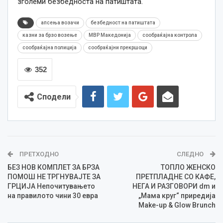
зголеми безбедноста на патиштата.
апсења возачи
безбедност на патиштата
казни за брзо возење
МВР Македонија
сообраќајна контрола
сообраќајна полиција
сообраќајни прекршоци
352
Сподели
ПРЕТХОДНО
СЛЕДНО
БЕЗ НОВ КОМПЛЕТ ЗА БРЗА
ТОПЛО ЖЕНСКО
ПОМОШ НЕ ТРГНУВАЈТЕ ЗА
ПРЕТПЛАДНЕ СО КАФЕ,
ГРЦИЈА Непочитувањето
НЕГА И РАЗГОВОРИ dm и
на правилото чини 30 евра
„Мама круг“ приредија
Make-up & Glow Brunch