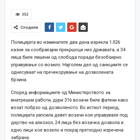
352
Сподели
Полицијата во изминатите два дена изрекла 1.026
казни за сообраќајни прекршоци низ државата, а 34
лица биле лишени од слобода поради безобѕирно
управување со возило. Најголем дел од санкциите се
однесуваат на пречекорување на дозволената
брзина.
Според информациите од Министерството за
внатрешни работи, дури 316 возачи биле фатени како
возат побрзо од дозволеното. Во истиот период,
полицијата уапсила девет возачи кои управувале под
дејство на алкохол, 24 лица без возачка дозвола и
едно лице кое возело и покрај претходно изречена
забрана.