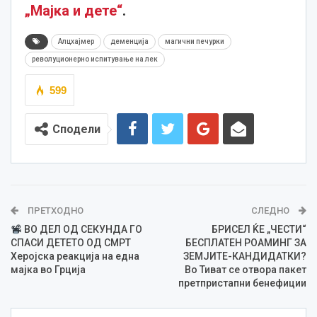
„Мајка и дете“
.
Алцхајмер
деменција
магични печурки
револуционерно испитување на лек
599
Сподели
ПРЕТХОДНО
СЛЕДНО
ВО ДЕЛ ОД СЕКУНДА ГО
БРИСЕЛ ЌЕ „ЧЕСТИ“
СПАСИ ДЕТЕТО ОД СМРТ
БЕСПЛАТЕН РОАМИНГ ЗА
Херојска реакција на една
ЗЕМЈИТЕ-КАНДИДАТКИ?
мајка во Грција
Во Тиват се отворa пакет
претпристапни бенефиции