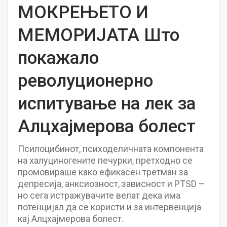
МОКРЕЊЕТО И
МЕМОРИЈATA Што
покажало
револуционерно
испитување на лек за
Алцхајмерова болест
Псилоцибинот, психоделичната компонента
на халуциногените печурки, претходно се
промовираше како ефикасен третман за
депресија, анксиозност, зависност и PTSD –
но сега истражувачите велат дека има
потенцијал да се користи и за интервенција
кај Алцхајмерова болест.