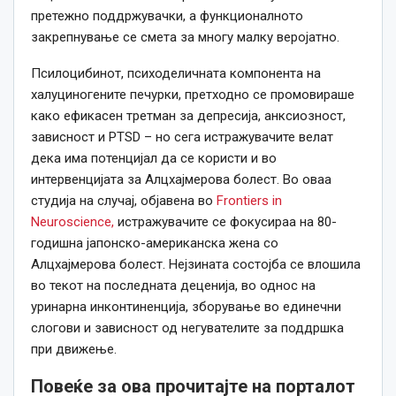
претежно поддржувачки, а функционалното
закрепнување се смета за многу малку веројатно.
Псилоцибинот, психоделичната компонента на
халуциногените печурки, претходно се промовираше
како ефикасен третман за депресија, анксиозност,
зависност и PTSD – но сега истражувачите велат
дека има потенцијал да се користи и во
интервенцијата за Алцхајмерова болест. Во оваа
студија на случај, објавена во
Frontiers in
Neuroscience,
истражувачите се фокусираа на 80-
годишна јапонско-американска жена со
Алцхајмерова болест. Нејзината состојба се влошила
во текот на последната деценија, во однос на
уринарна инконтиненција, зборување во единечни
слогови и зависност од негувателите за поддршка
при движење.
Повеќе за ова прочитајте на порталот