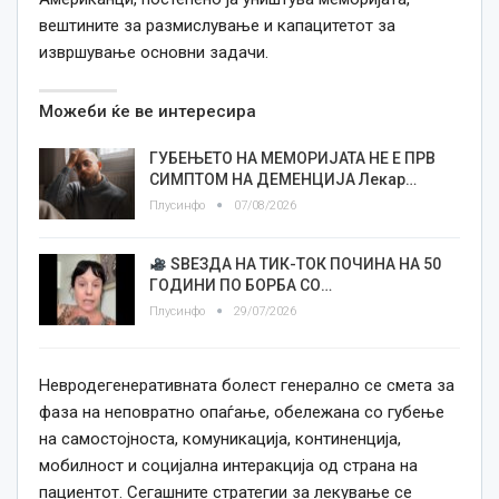
вештините за размислување и капацитетот за
извршување основни задачи.
Можеби ќе ве интересира
ГУБЕЊЕТО НА МЕМОРИЈАТА НЕ Е ПРВ
СИМПТОМ НА ДЕМЕНЦИЈА Лекар…
Плусинфо
07/08/2026
ЅВЕЗДА НА ТИК-ТОК ПОЧИНА НА 50
ГОДИНИ ПО БОРБА СО…
Плусинфо
29/07/2026
Невродегенеративната болест генерално се смета за
фаза на неповратно опаѓање, обележана со губење
на самостојноста, комуникација, континенција,
мобилност и социјална интеракција од страна на
пациентот. Сегашните стратегии за лекување се