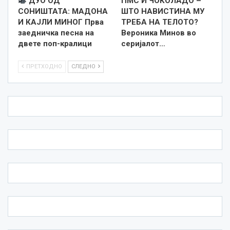
ДУО ОД
ПМС И ЧОКОЛАДО –
СОНИШТАТА: МАДОНА
ШТО НАВИСТИНА МУ
И КАЈЛИ МИНОГ Прва
ТРЕБА НА ТЕЛОТО?
заедничка песна на
Вероника Минов во
двете поп-кралици
серијалот…
ПРЕТХОДНО
СЛЕДНО