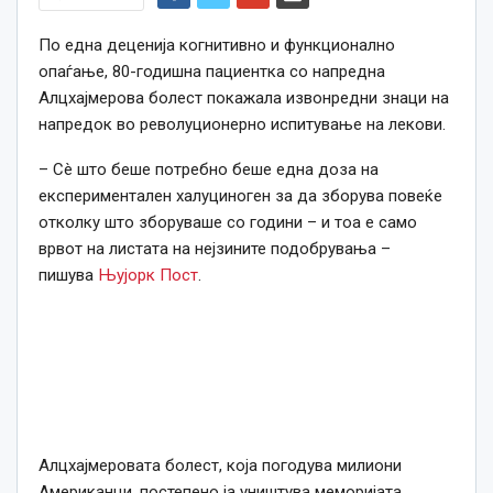
По една деценија когнитивно и функционално
опаѓање, 80-годишна пациентка со напредна
Алцхајмерова болест покажала извонредни знаци на
напредок во револуционерно испитување на лекови.
– Сè што беше потребно беше една доза на
експериментален халуциноген за да зборува повеќе
отколку што зборуваше со години – и тоа е само
врвот на листата на нејзините подобрувања –
пишува
Њујорк Пост
.
Алцхајмеровата болест, која погодува милиони
Американци, постепено ја уништува меморијата,