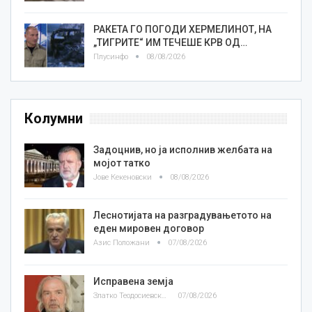
РАКЕТА ГО ПОГОДИ ХЕРМЕЛИНОТ, НА
„ТИГРИТЕ“ ИМ ТЕЧЕШЕ КРВ ОД…
Плусинфо
08/08/2026
Колумни
Задоцнив, но ја исполнив желбата на
мојот татко
Јове Кекеновски
08/08/2026
Леснотијата на разградувањетото на
еден мировен договор
Азис Положани
07/08/2026
Исправена земја
Златко Теодосиевски
07/08/2026