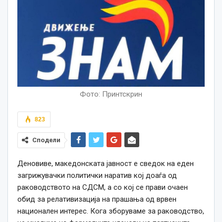
Фото: Принтскрин
823
Сподели
Деновиве, македонската јавност е сведок на еден
загрижувачки политички наратив кој доаѓа од
раководството на СДСМ, а со кој се прави очаен
обид за релативизација на прашања од врвен
национален интерес. Кога зборуваме за раководство,