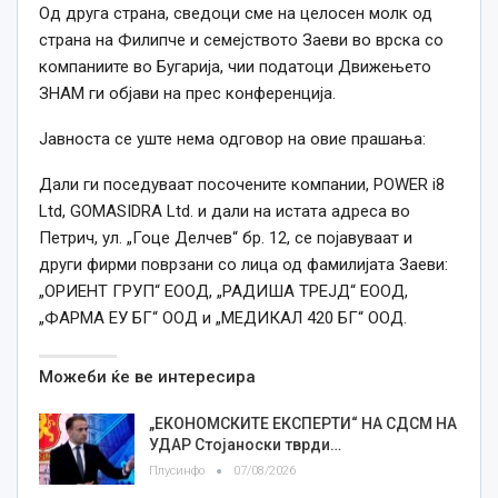
Од друга страна, сведоци сме на целосен молк од
страна на Филипче и семејството Заеви во врска со
компаниите во Бугарија, чии податоци Движењето
ЗНАМ ги објави на прес конференција.
Јавноста се уште нема одговор на овие прашања:
Дали ги поседуваат посочените компании, POWER i8
Ltd, GOMASIDRA Ltd. и дали на истата адреса во
Петрич, ул. „Гоце Делчев“ бр. 12, се појавуваат и
други фирми поврзани со лица од фамилијата Заеви:
„ОРИЕНТ ГРУП“ ЕООД, „РАДИША ТРЕЈД“ ЕООД,
„ФАРМА ЕУ БГ“ ООД и „МЕДИКАЛ 420 БГ“ ООД.
Можеби ќе ве интересира
„ЕКОНОМСКИТЕ ЕКСПЕРТИ“ НА СДСМ НА
УДАР Стојаноски тврди…
Плусинфо
07/08/2026