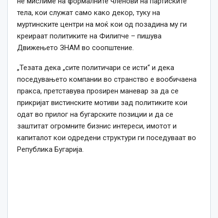
не мислиме на формалните членови на партиските
тела, кои служат само како декор, туку на
муртинските центри на моќ кои од позадина му ги
креираат политиките на Филипче – пишува
Движењето ЗНАМ во соопштение.
„Тезата дека „сите политичари се исти“ и дека
поседувањето компании во странство е вообичаена
пракса, претставува проѕирен маневар за да се
прикријат вистинските мотиви зад политиките кои
одат во прилог на бугарските позиции и да се
заштитат огромните бизнис интереси, имотот и
капиталот кои одредени структури ги поседуваат во
Република Бугарија.