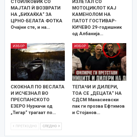
СТОИЛКОВИЌ СО
ИЗЛЕТАЛ СО
МАЈТАП Ѝ ВОЗВРАТИ
МОТОЦИКЛОТ КАЈ
НА „БИХАЌКА“ ЗА
КАМЕНОЛОМ НА
ЦРНО-БЕЛАТА ФОТКА
ПАТОТ ГОСТИВАР-
Очајни сте, и на…
КИЧЕВО 29-годишник
од Албанија…
ИЗБОР
ИЗБОР
СКОКНАЛ ПО ВЕСЛАТА
TEПАЧИ И ДИЛЕРИ,
И ИСЧЕЗНАЛ ВО
ТОА СЕ „ДЕЦАТА“ НА
ПРЕСПАНСКОТО
СДСМ Манасиевски
ЕЗЕРО Нуркачи од
пак ги прозва Ефтимов
„Тигар“ трагаат по…
и Стојанов…
ПРЕТХОДНО
СЛЕДНО