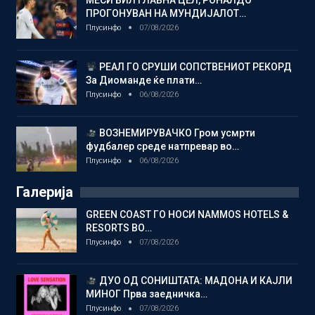
МЕСИ БИЛ ГЛАВНА ЦЕЛ, РОНАЛДО
ПРОГОНУВАН НА МУНДИЈАЛОТ…
Плусинфо
07/08/2026
РЕАЛ ГО СРУШИ СОПСТВЕНИОТ РЕКОРД
За Диоманде ќе плати…
Плусинфо
06/08/2026
ВОЗНЕМИРУВАЧКО Гром усмрти
фудбалер среде натпревар во…
Плусинфо
06/08/2026
Галерија
GREEN COAST ГО НОСИ NAMMOS HOTELS &
RESORTS ВО…
Плусинфо
07/08/2026
ДУО ОД СОНИШТАТА: МАДОНА И КАЈЛИ
МИНОГ Прва заедничка…
Плусинфо
07/08/2026