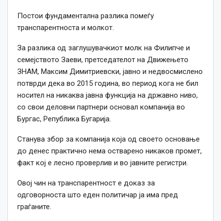
Постои фундаментална разлика помеѓу
транспарентноста и молкот.
За разлика од заглушувачкиот молк на Филипче и
семејството Заеви, претседателот на Движењето
ЗНАМ, Максим Димитриевски, јавно и недвосмислено
потврди дека во 2015 година, во период кога не бил
носител на никаква јавна функција на државно ниво,
со свои деловни партнери основал компанија во
Бургас, Република Бугарија.
Станува збор за компанија која од своето основање
до денес практично нема остварено никаков промет,
факт кој е лесно проверлив и во јавните регистри.
Овој чин на транспарентност е доказ за
одговорноста што еден политичар ја има пред
граѓаните.