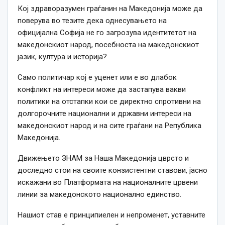
Кој здраворазумен граѓанин на Македонија може да
поверува во тезите дека однесувањето на
официјална Софија не го загрозува идентитетот на
македонскиот народ, посебноста на македонскиот
јазик, култура и историја?
Само политичар кој е уценет или е во длабок
конфликт на интереси може да застапува вакви
политики на отстапки кои се директно спротивни на
долгорочните национални и државни интереси на
македонскиот народ и на сите граѓани на Република
Македонија.
Движењето ЗНАМ за Наша Македонија цврсто и
доследно стои на своите конзистентни ставови, јасно
искажани во Платформата на националните црвени
линии за македонското национално единство.
Нашиот став е принципиелен и непроменет, уставните