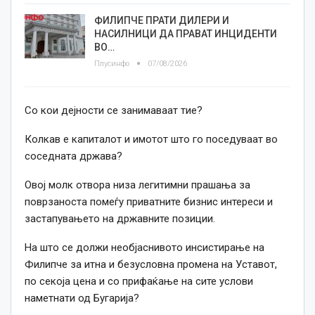
ФИЛИПЧЕ ПРАТИ ДИЛЕРИ И
НАСИЛНИЦИ ДА ПРАВАТ ИНЦИДЕНТИ
ВО…
Плусинфо
07/08/2026
Со кои дејности се занимаваат тие?
Колкав е капиталот и имотот што го поседуваат во
соседната држава?
Овој молк отвора низа легитимни прашања за
поврзаноста помеѓу приватните бизнис интереси и
застапувањето на државните позиции.
На што се должи необјаснивото инсистирање на
Филипче за итна и безусловна промена на Уставот,
по секоја цена и со прифаќање на сите услови
наметнати од Бугарија?