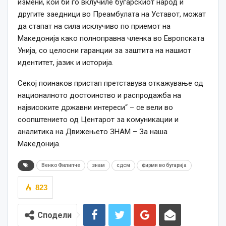
измени, кои би го вклучиле бугарскиот народ и
другите заедници во Преамбулата на Уставот, можат
да стапат на сила исклучиво по приемот на
Македонија како полноправна членка во Европската
Унија, со целосни гаранции за заштита на нашиот
идентитет, јазик и историја.
Секој поинаков пристап претставува откажување од
националното достоинство и распродажба на
највисоките државни интереси“ – се вели во
соопштението од Центарот за комуникации и
аналитика на Движењето ЗНАМ – За наша
Македонија.
Венко Филипче
знам
сдсм
фирми во бугарија
823
Сподели