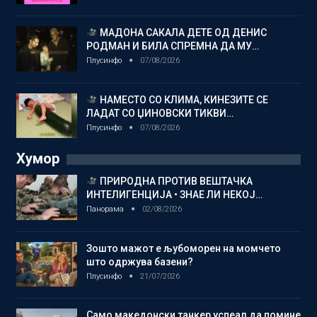
МАДОНА САКАЛА ДЕТЕ ОД ДЕНИС
РОДМАН И БИЛА СПРЕМНА ДА МУ…
Плусинфо
07/08/2026
НАМЕСТО СО КЛИМА, КИНЕЗИТЕ СЕ
ЛАДАТ СО ЏИНОВСКИ ТИКВИ…
Плусинфо
07/08/2026
Хумор
ПРИРОДНА ПРОТИВ ВЕШТАЧКА
ИНТЕЛИГЕНЦИЈА • ЗНАЕ ЛИ НЕКОЈ…
Панорама
02/08/2026
Зошто мажот е љубоморен на момчето
што одржува базени?
Плусинфо
21/07/2026
Само македонски танкер успеал да помине