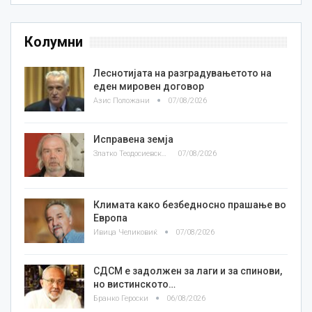
Колумни
Леснотијата на разградувањетото на
еден мировен договор
Азис Положани
07/08/2026
Исправена земја
Златко Теодосиевски
07/08/2026
Климата како безбедносно прашање во
Европа
Ивица Челиковиќ
07/08/2026
СДСМ е задолжен за лаги и за спинови,
но вистинското…
Бранко Героски
06/08/2026