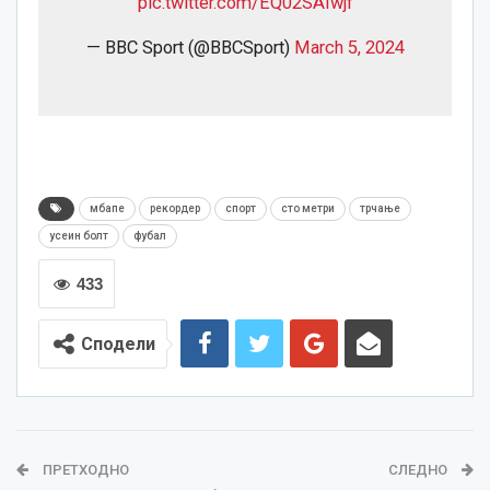
pic.twitter.com/EQ02SAIwjf
— BBC Sport (@BBCSport)
March 5, 2024
мбапе
рекордер
спорт
сто метри
трчање
усеин болт
фубал
433
Сподели
ПРЕТХОДНО
СЛЕДНО