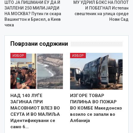
ШТО ЈА ПИШМАНИ ЕУ ДА Ѝ
МУ УДРИЛ БОКС НА ПОПОТ
ЗАПЛЕНИ 250 МИЛИЈАРДИ
И ПОБЕГНАЛ Истепан
НА МОСКВА? Путин ги скара
свештеник на улица среде
Вашингтон и Брисел, а Киев
Нови Сад
чека
Поврзани содржини
ИЗБОР
ИЗБОР
НАД 140 ЛУЃЕ
ИЗГОРЕ ТОВАР
ЗАГИНАА ПРИ
ПИЛИЊА ВО ПОЖАР
МАСОВНИОТ ВЛЕЗ ВО
ВО КОМБЕ Македонско
СЕУТА И ВО МАЛИЉА
возило се запали во
Идентификувани се
Албанија
само 6…