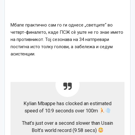
Мбапе практично сам го ги однесе „светците“ во
четврт-финалето, каде ПСЖ сѐ уште не го знае името
на противникот. Тој сезонава на 34 натпревари
постигна исто толку голови, а забележа и седум
асистенции.
Kylian Mbappe has clocked an estimated
speed of 10.9 seconds over 100m
That’s just over a second slower than Usain
Bolt’s world record (9.58 secs)