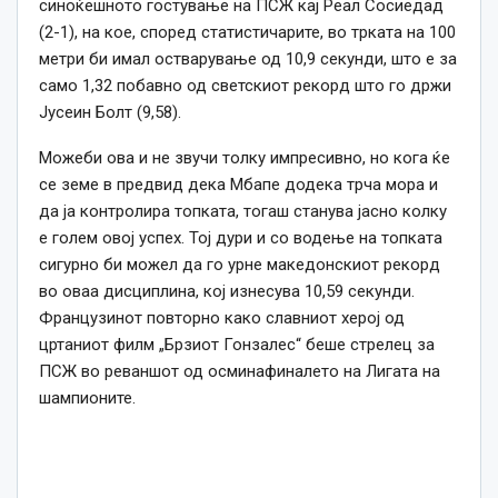
синоќешното гостување на ПСЖ кај Реал Сосиедад
(2-1), на кое, според статистичарите, во трката на 100
метри би имал остварување од 10,9 секунди, што е за
само 1,32 побавно од светскиот рекорд што го држи
Јусеин Болт (9,58).
Можеби ова и не звучи толку импресивно, но кога ќе
се земе в предвид дека Мбапе додека трча мора и
да ја контролира топката, тогаш станува јасно колку
е голем овој успех. Тој дури и со водење на топката
сигурно би можел да го урне македонскиот рекорд
во оваа дисциплина, кој изнесува 10,59 секунди.
Французинот повторно како славниот херој од
цртаниот филм „Брзиот Гонзалес“ беше стрелец за
ПСЖ во реваншот од осминафиналето на Лигата на
шампионите.