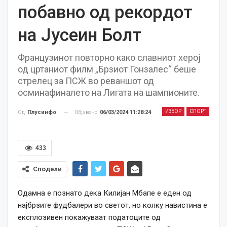
побавно од рекордот
на Јусеин Болт
Французинот повторно како славниот херој
од цртаниот филм „Брзиот Гонзалес“ беше
стрелец за ПСЖ во реваншот од
осминафиналето на Лигата на шампионите.
ИЗБОР
СПОРТ
Објавено
06/03/2024 11:28:24
Од
Плусинфо
433
Сподели
Одамна е познато дека Килијан Мбапе е еден од
најбрзите фудбалери во светот, но колку навистина е
експлозивен покажуваат податоците од