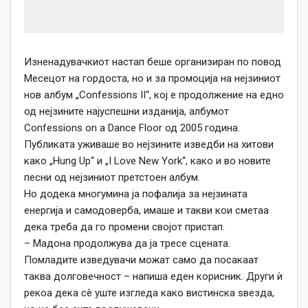
Изненадувачкиот настап беше организиран по повод
Месецот на гордоста, но и за промоција на нејзиниот
нов албум „Confessions II“, кој е продолжение на едно
од нејзините најуспешни изданија, албумот
Confessions on a Dance Floor од 2005 година.
Публиката уживаше во нејзините изведби на хитови
како „Hung Up“ и „I Love New York“, како и во новите
песни од нејзиниот претстоен албум.
Но додека многумина ја пофалија за нејзината
енергија и самодоверба, имаше и такви кои сметаа
дека треба да го промени својот пристап.
– Мадона продолжува да ја тресе сцената.
Помладите изведувачи можат само да посакаат
таква долговечност – напиша еден корисник.
Други ѝ
рекоа дека сè уште изгледа како вистинска ѕвезда,