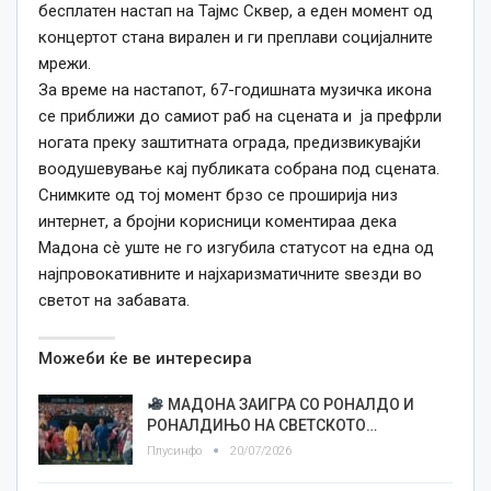
бесплатен настап на Тајмс Сквер, а еден момент од
концертот стана вирален и ги преплави социјалните
мрежи.
За време на настапот, 67-годишната музичка икона
се приближи до самиот раб на сцената и ја префрли
ногата преку заштитната ограда, предизвикувајќи
воодушевување кај публиката собрана под сцената.
Снимките од тој момент брзо се проширија низ
интернет, а бројни корисници коментираа дека
Мадона сè уште не го изгубила статусот на една од
најпровокативните и најхаризматичните ѕвезди во
светот на забавата.
Можеби ќе ве интересира
МАДОНА ЗАИГРА СО РОНАЛДО И
РОНАЛДИЊО НА СВЕТСКОТО…
Плусинфо
20/07/2026