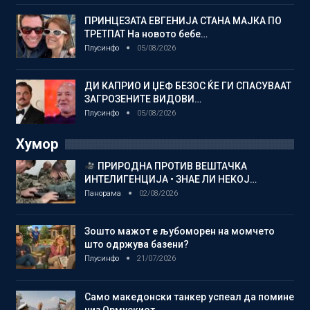
ПРИНЦЕЗАТА ЕВГЕНИЈА СТАНА МАЈКА ПО
ТРЕТПАТ На новото бебе…
Плусинфо
05/08/2026
ДИ КАПРИО И ЏЕФ БЕЗОС ЌЕ ГИ СПАСУВААТ
ЗАГРОЗЕНИТЕ ВИДОВИ…
Плусинфо
05/08/2026
Хумор
ПРИРОДНА ПРОТИВ ВЕШТАЧКА
ИНТЕЛИГЕНЦИЈА • ЗНАЕ ЛИ НЕКОЈ…
Панорама
02/08/2026
Зошто мажот е љубоморен на момчето
што одржува базени?
Плусинфо
21/07/2026
Само македонски танкер успеал да помине
низ Ормускиот…