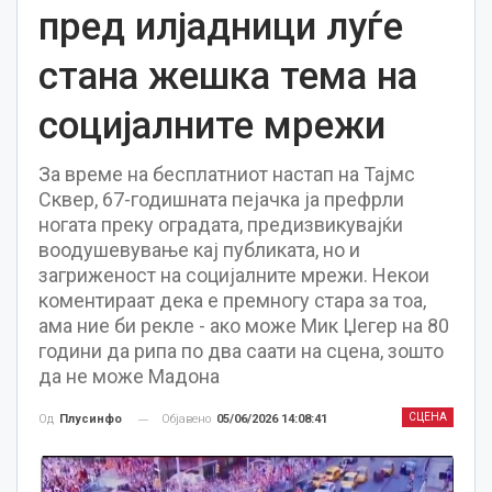
пред илјадници луѓе
стана жешка тема на
социјалните мрежи
За време на бесплатниот настап на Тајмс
Сквер, 67-годишната пејачка ја префрли
ногата преку оградата, предизвикувајќи
воодушевување кај публиката, но и
загриженост на социјалните мрежи. Некои
коментираат дека е премногу стара за тоа,
ама ние би рекле - ако може Мик Џегер на 80
години да рипа по два саати на сцена, зошто
да не може Мадона
СЦЕНА
Објавено
05/06/2026 14:08:41
Од
Плусинфо