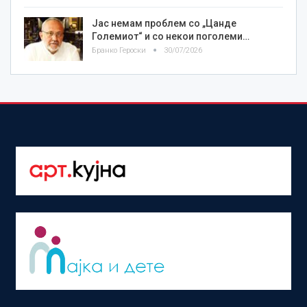
Јас немам проблем со „Цанде
Големиот“ и со некои поголеми…
Бранко Героски
30/07/2026