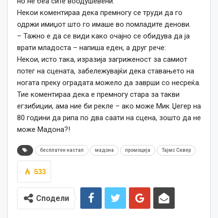
но не беа сите воодушевени.
Некои коментираа дека премногу се труди да го
одржи имиџот што го имаше во помладите денови.
– Тажно е да се види како очајно се обидува да ја
врати младоста – напиша еден, а друг рече:
Некои, исто така, изразија загриженост за самиот
потег на сцената, забележувајќи дека ставањето на
ногата преку оградата можело да заврши со несреќа.
Тие
коментираа дека е премногу стара за такви
егзибиции, ама ние би рекле – ако може Мик Џегер на
80 години да рипа по два саати на сцена, зошто да не
може Мадона?!
бесплатен настап
мадона
промоција
Тајмс Сквер
533
Сподели