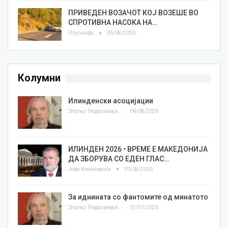
ПРИВЕДЕН ВОЗАЧОТ КОЈ ВОЗЕШЕ ВО
СПРОТИВНА НАСОКА НА…
Плусинфо
05/08/2026
Колумни
Илинденски асоцијации
Златко Теодосиевски
04/08/2026
ИЛИНДЕН 2026 • ВРЕМЕ Е МАКЕДОНИЈА
ДА ЗБОРУВА СО ЕДЕН ГЛАС…
Јове Кекеновски
03/08/2026
За иднината со фантомите од минатото
Златко Теодосиевски
31/07/2026