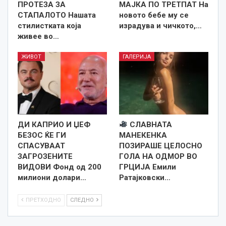
ПРОТЕЗА ЗА
МАЈКА ПО ТРЕТПАТ На
СТАПАЛОТО Нашата
новото бебе му се
стилистката која
израдува и чичкото,…
живее во…
ЖИВОТ
ГАЛЕРИЈА
ДИ КАПРИО И ЏЕФ
СЛАВНАТА
БЕЗОС ЌЕ ГИ
МАНЕКЕНКА
СПАСУВААТ
ПОЗИРАШЕ ЦЕЛОСНО
ЗАГРОЗЕНИТЕ
ГОЛА НА ОДМОР ВО
ВИДОВИ Фонд од 200
ГРЦИЈА Емили
милиони долари…
Ратајковски…
ПРЕТХОДНО
СЛЕДНО