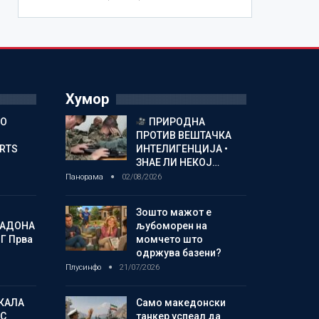
Хумор
ГО
ПРИРОДНА
ПРОТИВ ВЕШТАЧКА
ORTS
ИНТЕЛИГЕНЦИЈА •
ЗНАЕ ЛИ НЕКОЈ…
Панорама
02/08/2026
Зошто мажот е
МАДОНА
љубоморен на
Г Прва
момчето што
одржува базени?
Плусинфо
21/07/2026
КАЛА
Само македонски
С
танкер успеал да