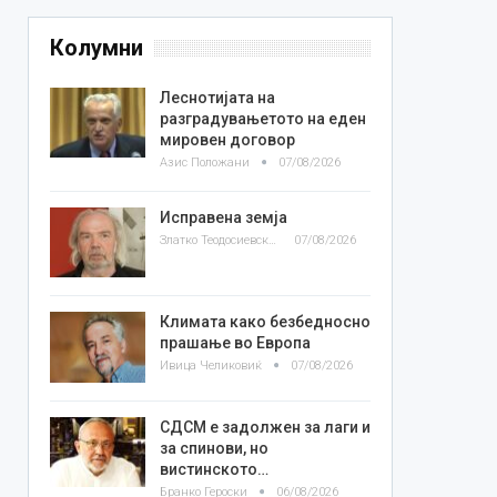
Колумни
Леснотијата на
разградувањетото на еден
мировен договор
Азис Положани
07/08/2026
Исправена земја
Златко Теодосиевски
07/08/2026
Климата како безбедносно
прашање во Европа
Ивица Челиковиќ
07/08/2026
СДСМ е задолжен за лаги и
за спинови, но
вистинското…
Бранко Героски
06/08/2026