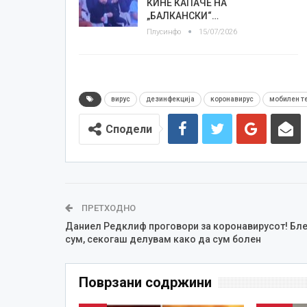
КИНЕ КАПАЧЕ НА
„БАЛКАНСКИ“…
Плусинфо
15/07/2026
вирус
дезинфекција
коронавирус
мобилен т
Сподели
ПРЕТХОДНО
Даниел Редклиф проговори за коронавирусот! Бл
сум, секогаш делувам како да сум болен
Поврзани содржини