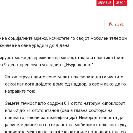
ЗДРАВЈЕ
ИЗБОР
2,891
 на социјалните мрежи, исчистете го својот мобилен телефон
живее на овие уреди и до 9 дена.
русот може да преживее на метал, стакло и пластика (сите
о 9 дена, пренесува угледниот „Њујорк пост“.
Затоа стручњаците советуваат телефоните да ги чистите
секој пат кога дојдете дома од надвор, а еве и како да го
направите тоа:
Земете течност што содржи 0,1 отсто натриум хипоклорит
или 62 до 71 отсто етанол (ова е главна состојка на
повеќето гелови за дезинфекција). Немојате течноста да
ја сипете директно на екранот на мобилниот телефон, туку
користете мека крпа која ќе ја натопите во течноста, па со