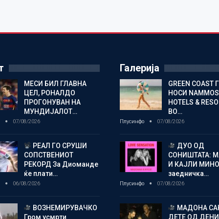
т
Галерија
МЕСИ БИЛ ГЛАВНА
GREEN COAST 
ЦЕЛ, РОНАЛДО
НОСИ NAMMOS
ПРОГОНУВАН НА
HOTELS & RES
МУНДИЈАЛОТ…
ВО…
о
07/08/2026
Плусинфо
07/08/2026
РЕАЛ ГО СРУШИ
ДУО ОД
СОПСТВЕНИОТ
СОНИШТАТА: 
РЕКОРД За Диоманде
И КАЈЛИ МИНО
ќе плати…
заедничка…
о
06/08/2026
Плусинфо
07/08/2026
ВОЗНЕМИРУВАЧКО
МАДОНА СА
Гром усмрти
ДЕТЕ ОД ДЕНИ