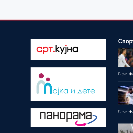
Спор
Плусинф
Плусинф