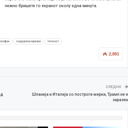
нежно бришете го екранот околу една минута.
елефон
социјални мрежи
течност
2,891
СЛЕДНО
ед
Шпанија и Италија со построги мерки, Трамп не е
заразен