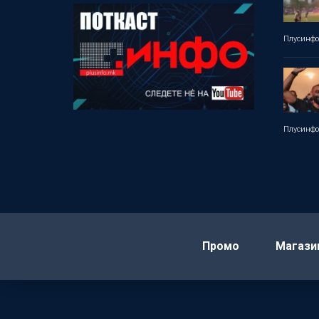
Плусинф
Плусинф
Промо
Магази