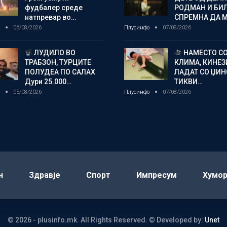
фудбалер среде
РОДМАН И БИ
натпревар во…
СПРЕМНА ДА 
о
06/08/2026
Плусинфо
07/08/2026
ЛУДИЛО ВО
НАМЕСТО С
ТРАБЗОН, ТУРЦИТЕ
КЛИМА, КИНЕЗ
ПОЛУДЕА ПО САЛАХ
ЛАДАТ СО ЏИ
Дури 25.000…
ТИКВИ…
о
05/08/2026
Плусинфо
07/08/2026
н
Здравје
Спорт
Импресум
Хумо
© 2026 - plusinfo.mk. All Rights Reserved.
© Developed by:
Unet