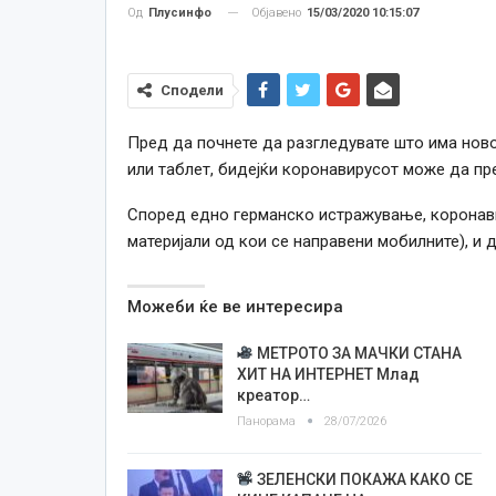
Објавено
15/03/2020 10:15:07
Од
Плусинфо
Сподели
Пред да почнете да разгледувате што има ново
или таблет, бидејќи коронавирусот може да пре
Според едно германско истражување, коронави
материјали од кои се направени мобилните), и д
Можеби ќе ве интересира
МЕТРОТО ЗА МАЧКИ СТАНА
ХИТ НА ИНТЕРНЕТ Млад
креатор…
Панорама
28/07/2026
ЗЕЛЕНСКИ ПОКАЖА КАКО СЕ