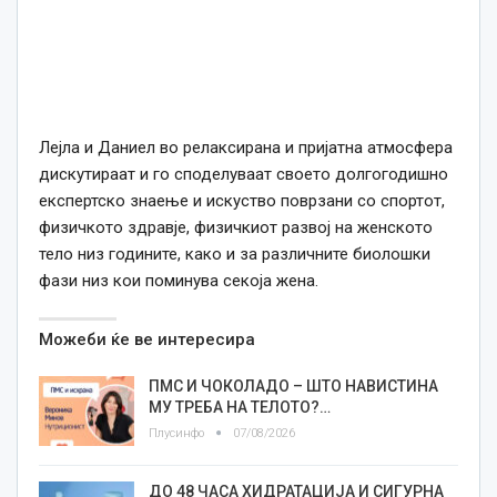
Лејла и Даниел во релаксирана и пријатна атмосфера
дискутираат и го споделуваат своето долгогодишно
експертско знаење и искуство поврзани со спортот,
физичкото здравје, физичкиот развој на женското
тело низ годините, како и за различните биолошки
фази низ кои поминува секоја жена.
Можеби ќе ве интересира
ПМС И ЧОКОЛАДО – ШТО НАВИСТИНА
МУ ТРЕБА НА ТЕЛОТО?…
Плусинфо
07/08/2026
ДО 48 ЧАСА ХИДРАТАЦИЈА И СИГУРНА