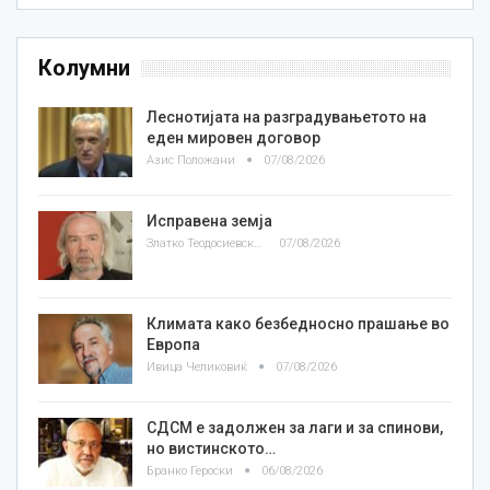
Колумни
Леснотијата на разградувањетото на
еден мировен договор
Азис Положани
07/08/2026
Исправена земја
Златко Теодосиевски
07/08/2026
Климата како безбедносно прашање во
Европа
Ивица Челиковиќ
07/08/2026
СДСМ е задолжен за лаги и за спинови,
но вистинското…
Бранко Героски
06/08/2026