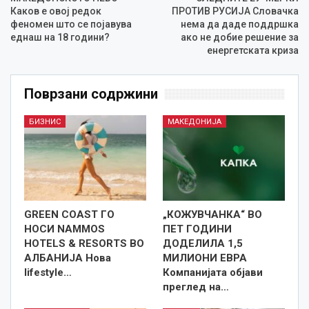
Каков е овој редок
ПРОТИВ РУСИЈА Словачка
феномен што се појавува
нема да даде поддршка
еднаш на 18 години?
ако не добие решение за
енергетската криза
Поврзани содржини
БИЗНИС
МАКЕДОНИЈА
GREEN COAST ГО
„КОЖУВЧАНКА“ ВО
НОСИ NAMMOS
ПЕТ ГОДИНИ
HOTELS & RESORTS ВО
ДОДЕЛИЛА 1,5
АЛБАНИЈА Нова
МИЛИОНИ ЕВРА
lifestyle…
Компанијата објави
преглед на…