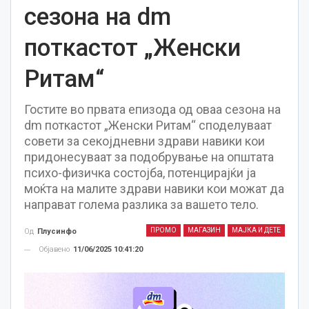
сезона на dm
поткастот „Женски
Ритам“
Гостите во првата епизода од оваа сезона на
dm поткастот „Женски Ритам“ споделуваат
совети за секојдневни здрави навики кои
придонесуваат за подобрување на општата
психо-физичка состојба, потенцирајќи ја
моќта на малите здрави навики кои можат да
направат голема разлика за вашето тело.
ПРОМО
МАГАЗИН
МАЈКА И ДЕТЕ
Од
Плусинфо
Објавено
11/06/2025 10:41:20