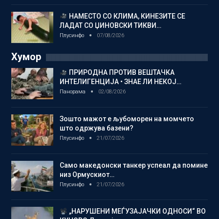
НАМЕСТО СО КЛИМА, КИНЕЗИТЕ СЕ
ЛАДАТ СО ЏИНОВСКИ ТИКВИ…
Плусинфо
07/08/2026
Хумор
ПРИРОДНА ПРОТИВ ВЕШТАЧКА
ИНТЕЛИГЕНЦИЈА • ЗНАЕ ЛИ НЕКОЈ…
Панорама
02/08/2026
Зошто мажот е љубоморен на момчето
што одржува базени?
Плусинфо
21/07/2026
Само македонски танкер успеал да помине
низ Ормускиот…
Плусинфо
21/07/2026
„НАРУШЕНИ МЕЃУЗАЈАЧКИ ОДНОСИ“ ВО