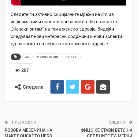
Следете ги активно социјалните мрежи на dm за
информации и новости поврзани со dm поткастот
„Женски ритам“ на тема женско здравје, бидејќи
следуваат нови интересни содржини и нови аспекти
од важноста на сеопфатното женско здравје.
дм
женски ритам
поткаст
207
Сподели
ПРЕТХОДНО
СЛЕДНО
РОЗОВА МЕСЕЧИНА НА
ФИЦО ЌЕ СТАВИ ВЕТО НА
МАКЕДОНСКОТО НЕБО
СЛЕДНИТЕ ЕУ-МЕРКИ