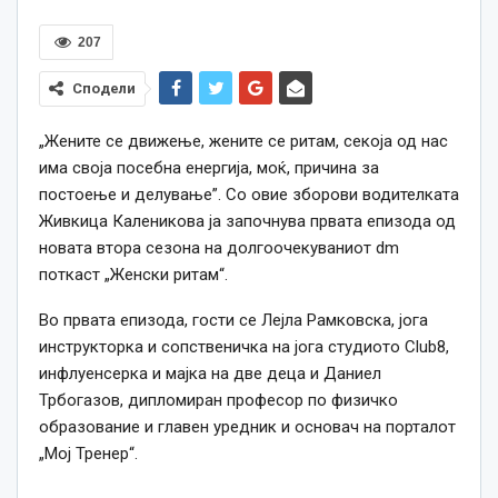
207
Сподели
„Жените се движење, жените се ритам, секоја од нас
има своја посебна енергија, моќ, причина за
постоење и делување”. Со овие зборови водителката
Живкица Каленикова ја започнува првата епизода од
новата втора сезона на долгоочекуваниот dm
поткаст „Женски ритам“.
Во првата епизода, гости се Лејла Рамковска, јога
инструкторка и сопственичка на јога студиото Club8,
инфлуенсерка и мајка на две деца и Даниел
Трбогазов, дипломиран професор по физичко
образование и главен уредник и основач на порталот
„Мој Тренер“.