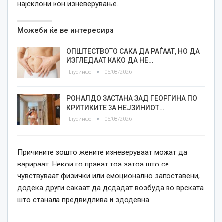
најсклони кон изневерување.
Можеби ќе ве интересира
ОПШТЕСТВОТО САКА ДА РАЃААТ, НО ДА
ИЗГЛЕДААТ КАКО ДА НЕ…
Плусинфо
05/08/2026
РОНАЛДО ЗАСТАНА ЗАД ГЕОРГИНА ПО
КРИТИКИТЕ ЗА НЕЈЗИНИОТ…
Плусинфо
05/08/2026
Причините зошто жените изневеруваат можат да
варираат. Некои го прават тоа затоа што се
чувствуваат физички или емоционално запоставени,
додека други сакаат да додадат возбуда во врската
што станала предвидлива и здодевна.