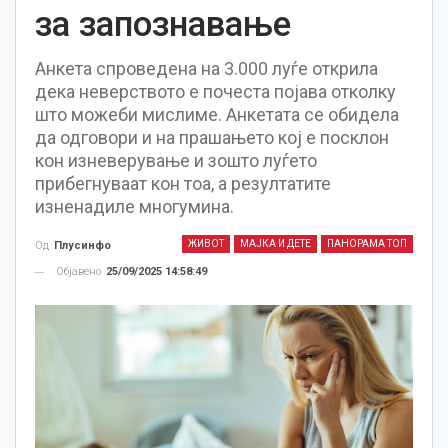
за запознавање
Анкета спроведена на 3.000 луѓе открила
дека неверството е почеста појава отколку
што можеби мислиме. Анкетата се обидела
да одговори и на прашањето кој е посклон
кон изневерување и зошто луѓето
прибегнуваат кон тоа, а резултатите
изненадиле многумина.
ЖИВОТ
МАЈКА И ДЕТЕ
ПАНОРАМА ТОП
Од
Плусинфо
Објавено
25/09/2025 14:58:49