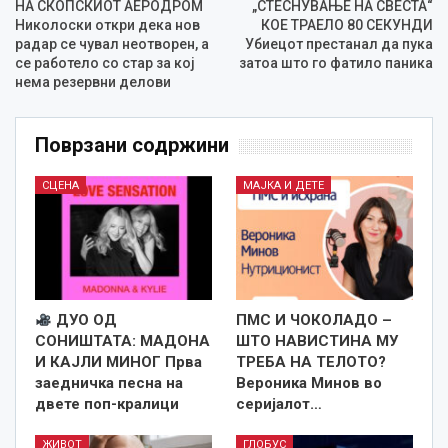
НА СКОПСКИОТ АЕРОДРОМ
„СТЕСНУВАЊЕ НА СВЕСТА“
Николоски откри дека нов
КОЕ ТРАЕЛО 80 СЕКУНДИ
радар се чувал неотворен, а
Убиецот престанал да пука
се работело со стар за кој
затоа што го фатило паника
нема резервни делови
Поврзани содржини
СЦЕНА
МАЈКА И ДЕТЕ
ДУО ОД
ПМС И ЧОКОЛАДО –
СОНИШТАТА: МАДОНА
ШТО НАВИСТИНА МУ
И КАЈЛИ МИНОГ Прва
ТРЕБА НА ТЕЛОТО?
заедничка песна на
Вероника Минов во
двете поп-кралици
серијалот…
ЖИВОТ
ГЛОБУС