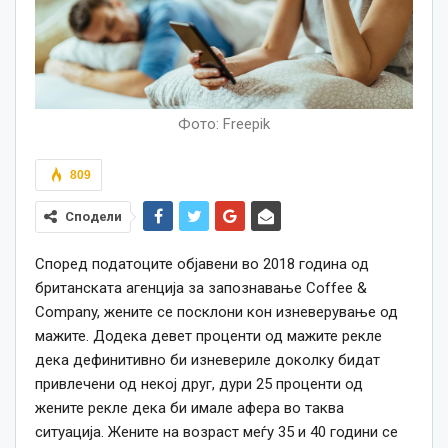
Фото: Freepik
809
Сподели
Според податоците објавени во 2018 година од
британската агенција за запознавање Coffee &
Company, жените се посклони кон изневерување од
мажите. Додека девет проценти од мажите рекле
дека дефинитивно би изневериле доколку бидат
привлечени од некој друг, дури 25 проценти од
жените рекле дека би имале афера во таква
ситуација. Жените на возраст меѓу 35 и 40 години се