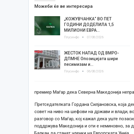
Можеби ќе ве интересира
„КОЖУВЧАНКА“ ВО ПЕТ
ГОДИНИ ДОДЕЛИЛА 1,5
МИЛИОНИ ЕВРА…
Плусинфо
07/08/2026
ЖЕСТОК НАПАД ОД ВМРО-
ДПМНЕ Опозицијата шири
песимизам и…
Плусинфо
06/08/2026
премиер Маѓар дека Северна Македонија неправ
Претседателката Гордана Силјановска, која де
совет на ниво на шефови на држави и влади, в
разговор со Маѓар, кој кажал дека уште позаси
поддржува Македонија и оти е неминовно, за д
Балкан да станат членки на Европската Унија.