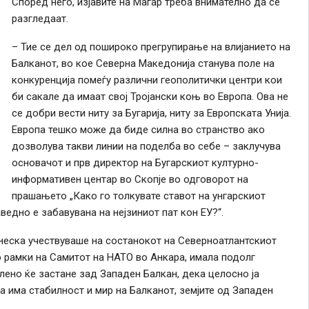
Според него, изјавите на Маѓар треба внимателно да се
разгледаат.
– Тие се дел од пошироко прегрупирање на влијанието на
Балканот, во кое Северна Македонија станува поле на
конкуренција помеѓу различни геополитички центри кои
би сакале да имаат свој Тројански коњ во Европа. Ова не
се добри вести ниту за Бугарија, ниту за Европската Унија.
Европа тешко може да биде силна во странство ако
дозволува такви линии на поделба во себе – заклучува
основачот и прв директор на Бугарскиот културно-
информативен центар во Скопје во одговорот на
прашањето „Како го толкувате ставот на унгарскиот
едно е забавувана на нејзиниот пат кон ЕУ?“.
неска учествуваше на состанокот на Северноатлантскиот
о рамки на Самитот на НАТО во Анкара, имала подолг
лено ќе застане зад Западен Балкан, дека целосно ја
а има стабилност и мир на Балканот, земјите од Западен