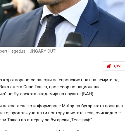
bert Hegedus HUNGARY OUT
3,951
 кој отворено се заложи за европскиот пат на земјите од
. Вака смета Спас Ташев, професор по национална
а“ во Бугарската академија на науките (БАН).
и кажаа дека го информирале Маѓар за бугарската позиција
и тој продолжува да ги повторува истите тези, очигледно е
и Ташев во интервју за бугарски „Телеграф“.