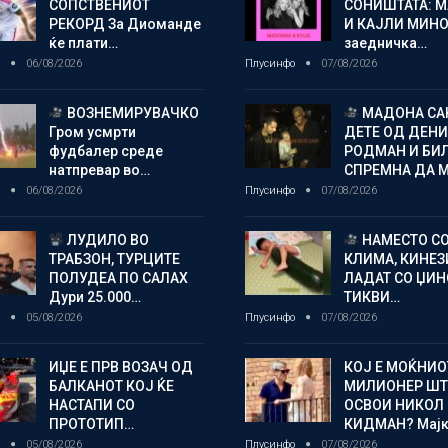
СОПСТВЕНИОТ
СОНИШТАТА: 
РЕКОРД За Диоманде
И КАЈЛИ МИНО
ќе плати…
заедничка…
о
06/08/2026
Плусинфо
07/08/2026
ВОЗНЕМИРУВАЧКО
МАДОНА СА
Гром усмрти
ДЕТЕ ОД ДЕНИ
фудбалер среде
РОДМАН И БИ
натпревар во…
СПРЕМНА ДА 
о
06/08/2026
Плусинфо
07/08/2026
ЛУДИЛО ВО
НАМЕСТО С
ТРАБЗОН, ТУРЦИТЕ
КЛИМА, КИНЕЗ
ПОЛУДЕА ПО САЛАХ
ЛАДАТ СО ЏИ
Дури 25.000…
ТИКВИ…
о
05/08/2026
Плусинфо
07/08/2026
ИЏЕ Е ПРВ ВОЗАЧ ОД
КОЈ Е МОЌНИО
БАЛКАНОТ КОЈ ЌЕ
МИЛИОНЕР ШТ
НАСТАПИ СО
ОСВОИ НИКОЛ
ПРОТОТИП…
КИДМАН? Мај
о
05/08/2026
Плусинфо
07/08/2026