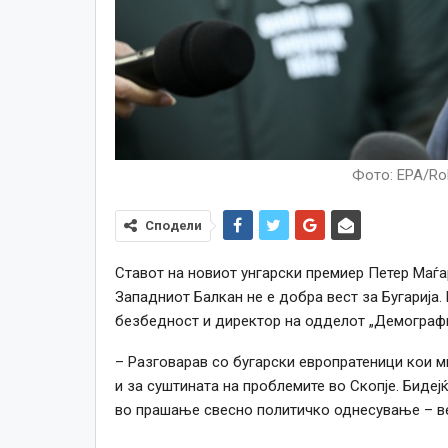
Фото: EPA/Ro
Сподели
Ставот на новиот унгарски премиер Петер Маѓар
Западниот Балкан не е добра вест за Бугарија
безбедност и директор на одделот „Демографиј
– Разговарав со бугарски европратеници кои м
и за суштината на проблемите во Скопјe. Бидејќ
во прашање свесно политичко однесување – вел