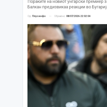
Пораките на новиот унгарски премиер з
Балкан предизвикаа реакции во Бугариј
Објавено
08/07/2026 22:02:04
Од
Плусинфо