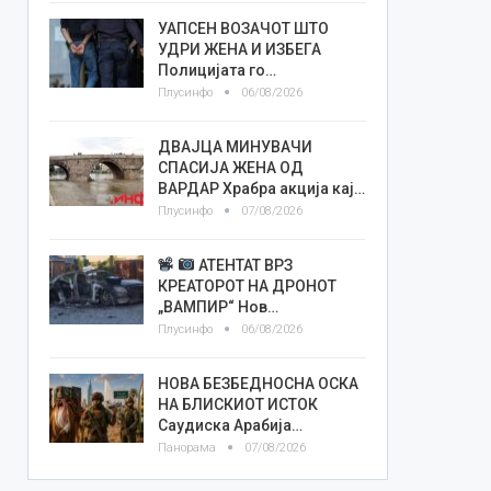
УАПСЕН ВОЗАЧОТ ШТО
УДРИ ЖЕНА И ИЗБЕГА
Полицијата го…
Плусинфо
06/08/2026
ДВАЈЦА МИНУВАЧИ
СПАСИЈА ЖЕНА ОД
ВАРДАР Храбра акција кај…
Плусинфо
07/08/2026
АТЕНТАТ ВРЗ
КРЕАТОРОТ НА ДРОНОТ
„ВАМПИР“ Нов…
Плусинфо
06/08/2026
НОВА БЕЗБЕДНОСНА ОСКА
НА БЛИСКИОТ ИСТОК
Саудиска Арабија…
Панорама
07/08/2026