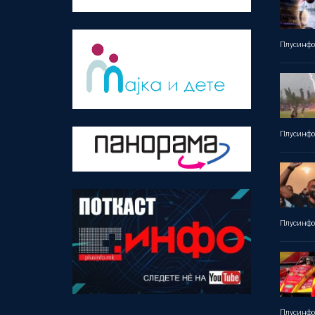
Плусинф
Плусинф
Плусинф
Плусинф