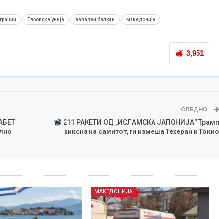
грации
Европска унија
западен балкан
македонија
3,951
СЛЕДНО
АБЕТ
211 РАКЕТИ ОД „ИСЛАМСКА ЈАПОНИЈА“ Трамп
лно
киксна на самитот, ги измеша Техеран и Токио
МАКЕДОНИЈА