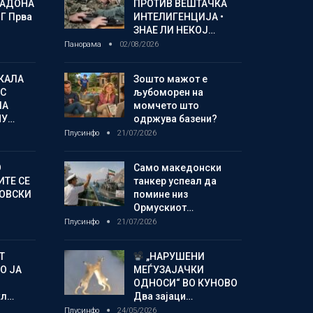
МАДОНА
ПРОТИВ ВЕШТАЧКА
Г Прва
ИНТЕЛИГЕНЦИЈА •
ЗНАЕ ЛИ НЕКОЈ…
Панорама
02/08/2026
КАЛА
Зошто мажот е
С
љубоморен на
ЛА
момчето што
МУ…
одржува базени?
Плусинфо
21/07/2026
О
Само македонски
ИТЕ СЕ
танкер успеал да
НОВСКИ
помине низ
Ормускиот…
Плусинфо
21/07/2026
Т
„НАРУШЕНИ
О ЈА
МЕЃУЗАЈАЧКИ
ОДНОСИ“ ВО КУНОВО
кл…
Два зајаци…
Плусинфо
24/05/2026