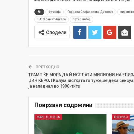
бугарија
Гордана Силјановска Давкова
евроинте
НАТО самит Анкара
петер маѓар
Сподели
ПРЕТХОДНО
ТРАМП ЌЕ МОРА ДА Ѝ ИСПЛАТИ МИЛИОНИ НА ЕЛИЗ
ЏИН КЕРОЛ Колумнистката го тужеше дека сексуа
ја нападнал во 1990-тите
Поврзани содржини
МАКЕДОНИЈА
БИЗНИС