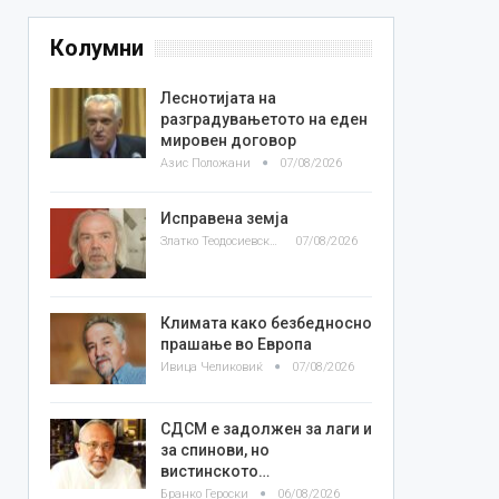
Колумни
Леснотијата на
разградувањетото на еден
мировен договор
Азис Положани
07/08/2026
Исправена земја
Златко Теодосиевски
07/08/2026
Климата како безбедносно
прашање во Европа
Ивица Челиковиќ
07/08/2026
СДСМ е задолжен за лаги и
за спинови, но
вистинското…
Бранко Героски
06/08/2026