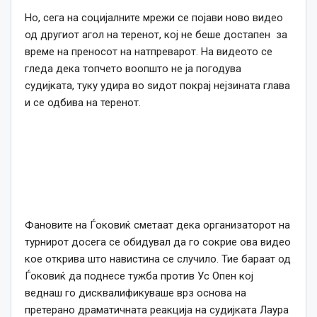
Но, сега на социјалните мрежи се појави ново видео
од другиот агол на теренот, кој не беше достапен за
време на преносот на натпреварот. На видеото се
гледа дека топчето воопшто не ја погодува
судијката, туку удира во ѕидот покрај нејзината глава
и се одбива на теренот.
Фановите на Ѓоковиќ сметаат дека организаторот на
турнирот досега се обидувал да го сокрие ова видео
кое открива што навистина се случило. Тие бараат од
Ѓоковиќ да поднесе тужба против Ус Опен кој
веднаш го дисквалификуваше врз основа на
претерано драматичната реакција на судијката Лаура