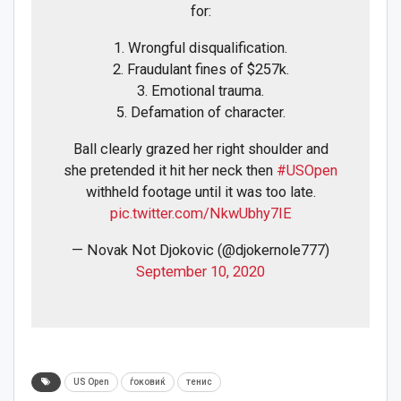
for:
1. Wrongful disqualification.
2. Fraudulant fines of $257k.
3. Emotional trauma.
5. Defamation of character.
Ball clearly grazed her right shoulder and
she pretended it hit her neck then
#USOpen
withheld footage until it was too late.
pic.twitter.com/NkwUbhy7IE
— Novak Not Djokovic (@djokernole777)
September 10, 2020
US Open
ѓоковиќ
тенис