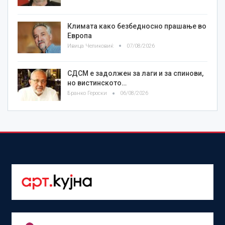
Климата како безбедносно прашање во
Европа
Ивица Челиковиќ
07/08/2026
СДСМ е задолжен за лаги и за спинови,
но вистинското…
Бранко Героски
06/08/2026