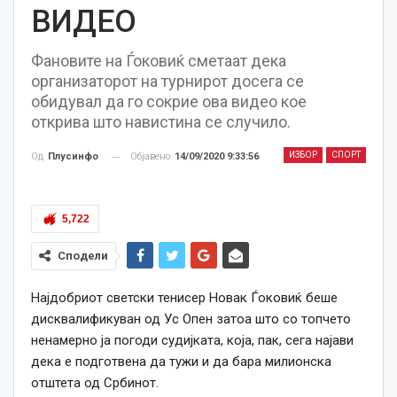
ВИДЕО
Фановите на Ѓоковиќ сметаат дека
организаторот на турнирот досега се
обидувал да го сокрие ова видео кое
открива што навистина се случило.
ИЗБОР
СПОРТ
Објавено
14/09/2020 9:33:56
Од
Плусинфо
5,722
Сподели
Најдобриот светски тенисер Новак Ѓоковиќ беше
дисквалификуван од Ус Опен затоа што со топчето
ненамерно ја погоди судијката, која, пак, сега најави
дека е подготвена да тужи и да бара милионска
отштета од Србинот.