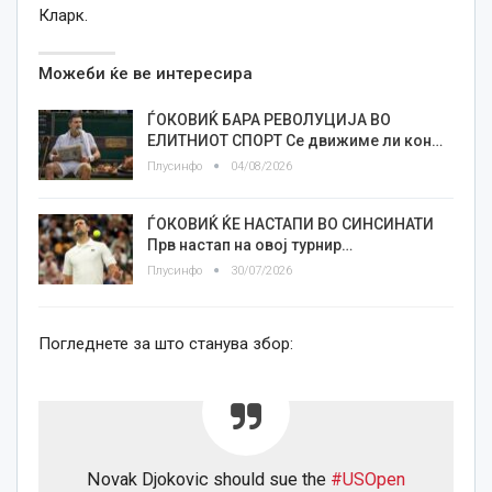
Кларк.
Можеби ќе ве интересира
ЃОКОВИЌ БАРА РЕВОЛУЦИЈА ВО
ЕЛИТНИОТ СПОРТ Се движиме ли кон…
Плусинфо
04/08/2026
ЃОКОВИЌ ЌЕ НАСТАПИ ВО СИНСИНАТИ
Прв настап на овој турнир…
Плусинфо
30/07/2026
Погледнете за што станува збор:
Novak Djokovic should sue the
#USOpen