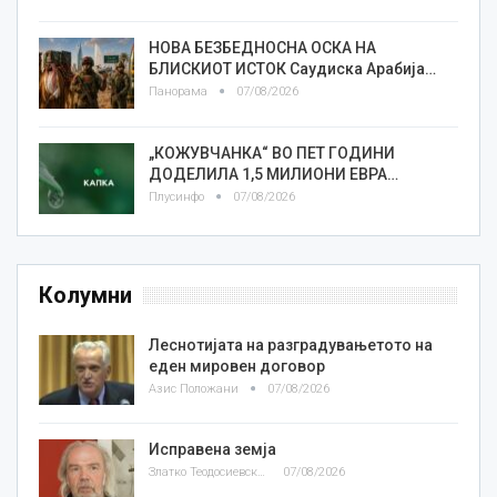
НОВА БЕЗБЕДНОСНА ОСКА НА
БЛИСКИОТ ИСТОК Саудиска Арабија…
Панорама
07/08/2026
„КОЖУВЧАНКА“ ВО ПЕТ ГОДИНИ
ДОДЕЛИЛА 1,5 МИЛИОНИ ЕВРА…
Плусинфо
07/08/2026
Колумни
Леснотијата на разградувањетото на
еден мировен договор
Азис Положани
07/08/2026
Исправена земја
Златко Теодосиевски
07/08/2026