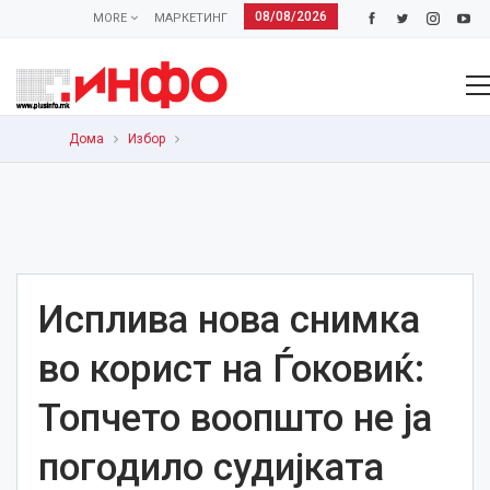
08/08/2026
MORE
МАРКЕТИНГ
Дома
Избор
Исплива нова снимка
во корист на Ѓоковиќ:
Топчето воопшто не ја
погодило судијката