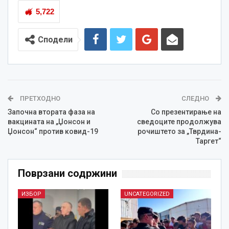
5,722
Сподели
ПРЕТХОДНО
СЛЕДНО
Започна втората фаза на
Со презентирање на
вакцината на „Џонсон и
сведоците продолжува
Џонсон“ против ковид-19
рочиштето за „Тврдина-
Таргет“
Поврзани содржини
ИЗБОР
UNCATEGORIZED