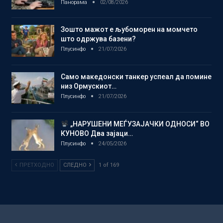
Панорама
02/08/2026
Зошто мажот е љубоморен на момчето
што одржува базени?
Плусинфо
21/07/2026
Само македонски танкер успеал да помине
низ Ормускиот…
Плусинфо
21/07/2026
„НАРУШЕНИ МЕЃУЗАЈАЧКИ ОДНОСИ“ ВО
КУНОВО Два зајаци…
Плусинфо
24/05/2026
ПРЕТХОДНО
СЛЕДНО
1 of 169