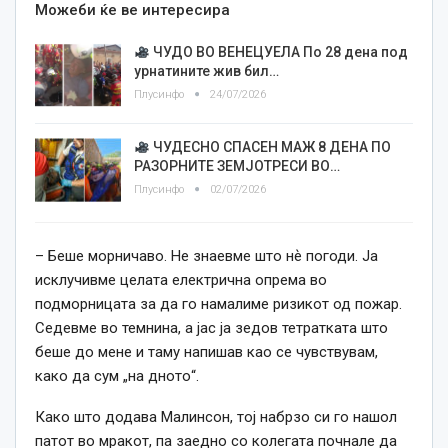
Можеби ќе ве интересира
ЧУДО ВО ВЕНЕЦУЕЛА По 28 дена под
урнатините жив бил…
Плусинфо
24/07/2026
ЧУДЕСНО СПАСЕН МАЖ 8 ДЕНА ПО
РАЗОРНИТЕ ЗЕМЈОТРЕСИ ВО…
Плусинфо
02/07/2026
– Беше морничаво. Не знаевме што нѐ погоди. Ја
исклучивме целата електрична опрема во
подморницата за да го намалиме ризикот од пожар.
Седевме во темнина, а јас ја зедов тетратката што
беше до мене и таму напишав као се чувствувам,
како да сум „на дното“.
Како што додава Малинсон, тој набрзо си го нашол
патот во мракот, па заедно со колегата почнале да