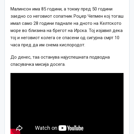
Малинсон има 85 години, а токму пред 50 години
заедно со неговиот сопатник Роџер Чепмен кој тогаш
имал само 28 години паднале на дното на Келтското
море во близина на брегот на Ирска. Тој изјавил дека
тој и неговиот колега се спасени од сигурна смрт 10
часа пред да им снема кислородот.
До денес, таа останува најуспешната подводна
спасувачка мисија досега.