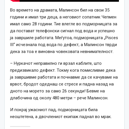
Во времето на драмата, Малинсон бил на свои 35
години и имал три деца, а неговиот сопатник Чепмен
имал само 28 години. Тие влегле во подморницата за
да постават телефонски сигнал под вода и успешно
ја завршиле работата. Меѓутоа, подморницата „Pisces
III“ исчезнала под вода по дефект, а Малинсон тврди
дека за тоа е виновна човековата невнимателност.
– Нуркачот неправилно ги врзал каблите, што
предизвикало дефект. Токму кога помисливме дека
ја завршивме работата и почнавме да се качуваме на
врвот, бродот одеднаш се стресе и падна назад на
дното на морето за само 26 секунди! Бевме на
длабочина од околу 480 метри – рече Малинсон.
И покрај ужасниот пад, подморницата била
неоштетена, а двочлениот екипаж паднал во мрак.