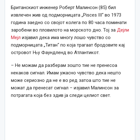
Британскиот инженер Роберт Малинсон (85) бил
извлечен жив од подморницата „Pisces III“ во 1973
година заедно со својот колега по 80 часа поминати
заробени во пловилото на морското дно. Тој за
Дејли
Мејл
изјавил дека има многу лошо чувство со
подморницата „Титан“ по која трагаат бродовите кај
островот Њу Фаундленд во Атлантикот.
– Не можам да разберам зошто тие не пренесоа
некаков сигнал. Имам ужасно чувство дека нешто
може сериозно да не е во ред затоа што тие не
можат да пренесат сигнал – изјавил Малинсон за
потрагата која без здив ја следи целиот свет.