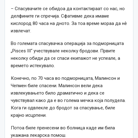
– Спасувачите се обидоа да контактираат со нас, но
делфините ги спречија. Сфативме дека имаме
кислород 80 часа на дното. За тоа време мораа да нѐ
извлечат.
Во големата спасувачка операција за подморницата
„Pisces III“ учествувале неколку бродови. Првите
неколку обиди да се спаси екипажот не успеале, а
времето истекувало.
Конечно, по 70 часа во подморницата, Малинсон и
Чепмен биле спасени. Малинсон вели дека
извлекувањето било драматично и дека се
чувствувал како да е во голема мечка која полудела.
Кога ги одвлекле до бродот за спасување, биле
крајно исцрпени.
Потоа биле пренесени во болница каде им била
укажана лекарска помош.