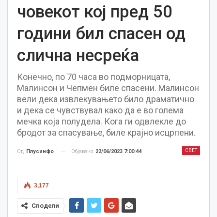
човекот кој пред 50
години бил спасен од
слична несреќа
Конечно, по 70 часа во подморницата,
Малинсон и Чепмен биле спасени. Малинсон
вели дека извлекувањето било драматично
и дека се чувствувал како да е во голема
мечка која полудела. Кога ги одвлекле до
бродот за спасување, биле крајно исцрпени.
СВЕТ
Објавено
22/06/2023 7:00:44
Од
Плусинфо
3,177
Сподели