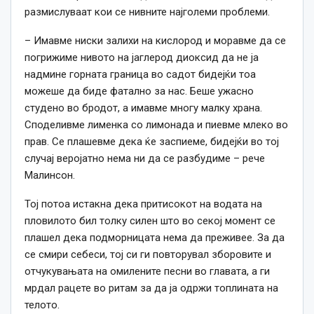
размислуваат кои се нивните најголеми проблеми.
– Имавме ниски залихи на кислород и моравме да се
погрижиме нивото на јаглерод диоксид да не ја
надмине горната граница во садот бидејќи тоа
можеше да биде фатално за нас. Беше ужасно
студено во бродот, а имавме многу малку храна.
Споделивме лименка со лимонада и пиевме млеко во
прав. Се плашевме дека ќе заспиеме, бидејќи во тој
случај веројатно нема ни да се разбудиме – рече
Малинсон.
Тој потоа истакна дека притисокот на водата на
пловилото бил толку силен што во секој момент се
плашел дека подморницата нема да преживее. За да
се смири себеси, тој си ги повторувал зборовите и
отчукувањата на омилените песни во главата, а ги
мрдал рацете во ритам за да ја одржи топлината на
телото.