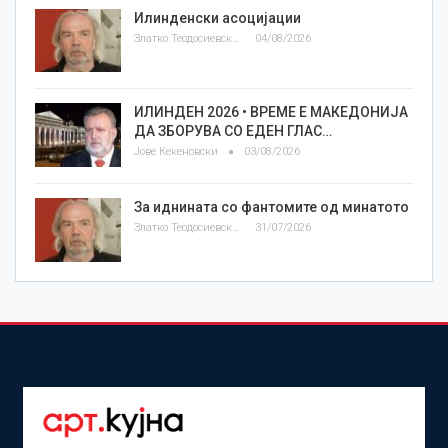
Илинденски асоцијации
Златко Теодосиевски
04/08/2026
ИЛИНДЕН 2026 • ВРЕМЕ Е МАКЕДОНИЈА
ДА ЗБОРУВА СО ЕДЕН ГЛАС…
Јове Кекеновски
03/08/2026
За иднината со фантомите од минатото
Златко Теодосиевски
31/07/2026