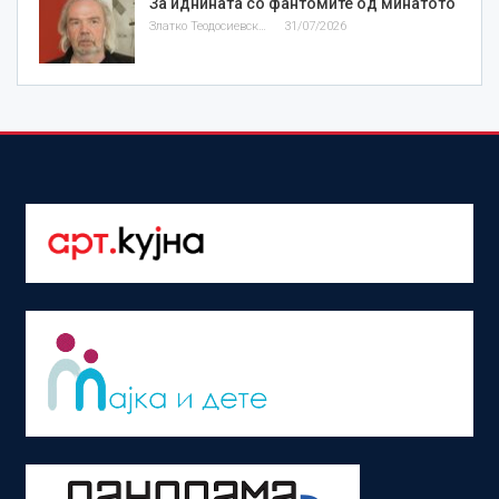
За иднината со фантомите од минатото
Златко Теодосиевски
31/07/2026