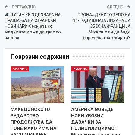
ПРЕТХОДНО
СЛЕДНО
ПУТИН ЌЕ ОДГОВАРА НА
ПРОНАЈДЕНОТО ТЕЛО НА
ПРАШАЊА НА СТРАНСКИ
11-ГОДИШНАТА ЛИХАНА ЈА
НОВИНАРИ Сесијата со
ЗБЕСНА ФРАНЦИЈА
медумите може да трае со
Можеше ли да биде
часови
спречена трагедијата?
Поврзани содржини
БИЗНИС
БИЗНИС
МАКЕДОНСКОТО
АМЕРИКА ВОВЕДЕ
РУДАРСТВО
НОВИ УВОЗНИ
ПРОДОЛЖУВА ДА
ДАВАЧКИ ЗА
ТОНЕ ИАКО ИМА НА
ПОЛИСИЛИЦИУМОТ
РАСПОЛАГАЊЕ
Материјалот е клучен