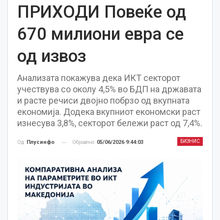
ПРИХОДИ Повеќе од
670 милиони евра се
од извоз
Анализата покажува дека ИКТ секторот
учествува со околу 4,5% во БДП на државата
и расте речиси двојно побрзо од вкупната
економија. Додека вкупниот економски раст
изнесува 3,8%, секторот бележи раст од 7,4%.
БИЗНИС
Објавено
05/06/2026 9:44:03
Од
Плусинфо