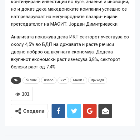
континуирани инвестиции во луѓе, знаење и иновации,
но и доказ дека македонските компании успешно се
натпреваруваат на меѓународните пазари- изјави
претседателот на МАСИТ, Јордан Димитриевски.
Анализата покажува дека ИКТ секторот учествува со
околу 4,5% во БДП на државата и расте речиси
двојно побрзо од вкупната економија.
Додека
вкупниот економски раст изнесува 3,8%, секторот
бележи раст од 7,4%.
бизнис
извоз
икт
МАСИТ
приходи
101
Сподели