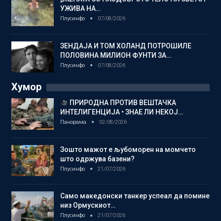
УЖИВА НА…
Плусинфо
07/08/2026
ЗЕНДАЈА И ТОМ ХОЛАНД ПОТРОШИЛЕ
ПОЛОВИНА МИЛИОН ФУНТИ ЗА…
Плусинфо
07/08/2026
Хумор
ПРИРОДНА ПРОТИВ ВЕШТАЧКА
ИНТЕЛИГЕНЦИЈА • ЗНАЕ ЛИ НЕКОЈ…
Панорама
02/08/2026
Зошто мажот е љубоморен на момчето
што одржува базени?
Плусинфо
21/07/2026
Само македонски танкер успеал да помине
низ Ормускиот…
Плусинфо
21/07/2026