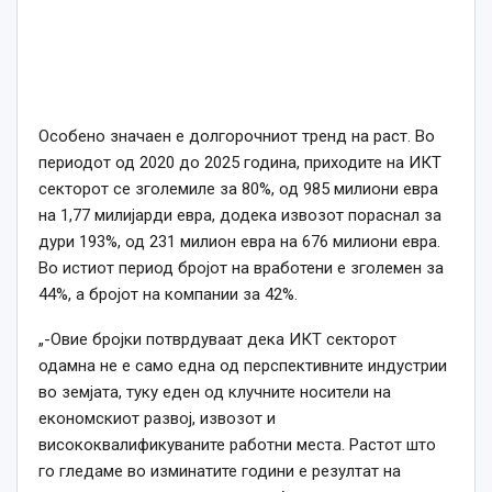
Особено значаен е долгорочниот тренд на раст. Во
периодот од 2020 до 2025 година, приходите на ИКТ
секторот се зголемиле за 80%, од 985 милиони евра
на 1,77 милијарди евра, додека извозот пораснал за
дури 193%, од 231 милион евра на 676 милиони евра.
Во истиот период бројот на вработени е зголемен за
44%, а бројот на компании за 4
2%
.
„-Овие бројки потврдуваат дека ИКТ секторот
одамна не е само една од перспективните индустрии
во земјата, туку еден од клучните носители на
економскиот развој, извозот и
висококвалификуваните работни места. Растот што
го гледаме во изминатите години е резултат на