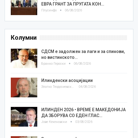
ЕВРА ГРАНТ ЗА ПРУГАТА КОН…
Плусинфо
06/08/2026
Колумни
СДСМ е задолжен за лаги и за спинови,
но вистинското…
Бранко Героски
06/08/2026
Илинденски асоцијации
Златко Теодосиевски
04/08/2026
ИЛИНДЕН 2026 • ВРЕМЕ Е МАКЕДОНИЈА
ДА ЗБОРУВА СО ЕДЕН ГЛАС…
Јове Кекеновски
03/08/2026