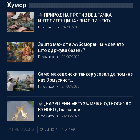
Хумор
ПРИРОДНА ПРОТИВ ВЕШТАЧКА
ИНТЕЛИГЕНЦИЈА • ЗНАЕ ЛИ НЕКОЈ…
Панорама
02/08/2026
Зошто мажот е љубоморен на момчето
што одржува базени?
Плусинфо
21/07/2026
Само македонски танкер успеал да помине
низ Ормускиот…
Плусинфо
21/07/2026
„НАРУШЕНИ МЕЃУЗАЈАЧКИ ОДНОСИ“ ВО
КУНОВО Два зајаци…
Плусинфо
24/05/2026
ПРЕТХОДНО
СЛЕДНО
1 of 169