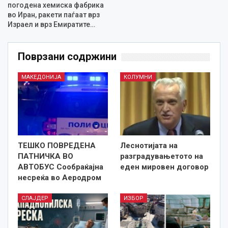
погодена хемиска фабрика
во Иран, ракети паѓаат врз
Израел и врз Емиратите…
Поврзани содржини
МАКЕДОНИЈА
КОЛУМНИ
ТЕШКО ПОВРЕДЕНА
Леснотијата на
ПАТНИЧКА ВО
разградувањетото на
АВТОБУС Сообраќајна
еден мировен договор
несреќа во Аеродром
СЛАЈДЕР
ИЗБОР