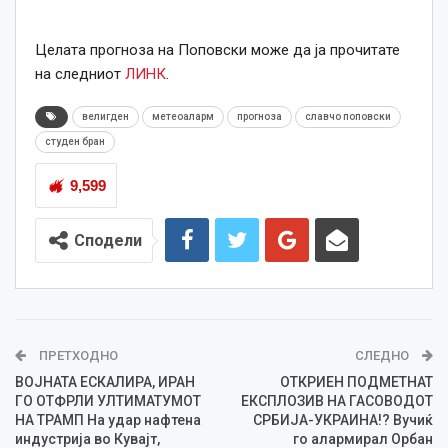
Целата прогноза на Поповски може да ја прочитате
на следниот
ЛИНК
.
велигден
метеоаларм
прогноза
славчо поповски
студен бран
9,599
Сподели
ПРЕТХОДНО
СЛЕДНО
ВОЈНАТА ЕСКАЛИРА, ИРАН
ОТКРИЕН ПОДМЕТНАТ
ГО ОТФРЛИ УЛТИМАТУМОТ
ЕКСПЛОЗИВ НА ГАСОВОДОТ
НА ТРАМП На удар нафтена
СРБИЈА-УКРАИНА!? Вучиќ
индустрија во Кувајт,
го алармирал Орбан