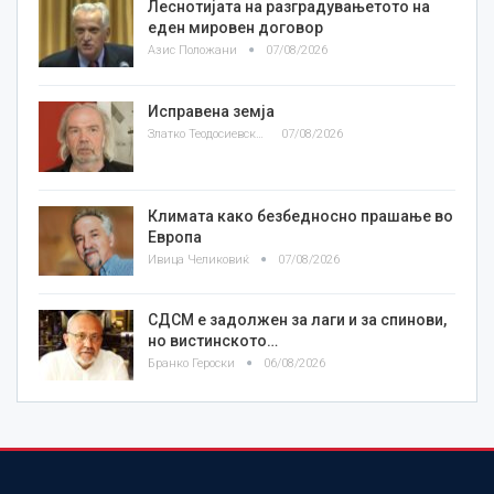
Леснотијата на разградувањетото на
еден мировен договор
Азис Положани
07/08/2026
Исправена земја
Златко Теодосиевски
07/08/2026
Климата како безбедносно прашање во
Европа
Ивица Челиковиќ
07/08/2026
СДСМ е задолжен за лаги и за спинови,
но вистинското…
Бранко Героски
06/08/2026