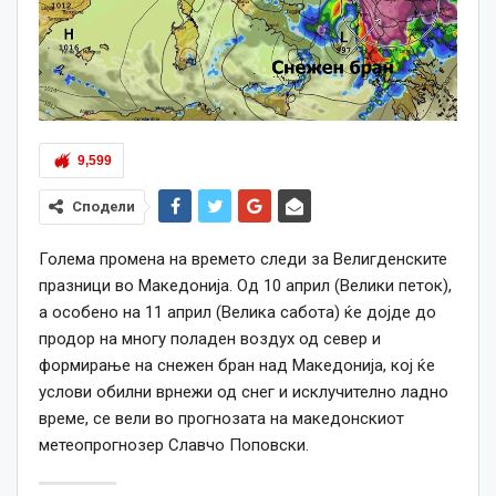
9,599
Сподели
Голема промена на времето следи за Велигденските
празници во Македонија. Од 10 април (Велики петок),
а особено на 11 април (Велика сабота) ќе дојде до
продор на многу поладен воздух од север и
формирање на снежен бран над Македонија, кој ќе
услови обилни врнежи од снег и исклучително ладно
време, се вели во прогнозата на македонскиот
метеопрогнозер Славчо Поповски.