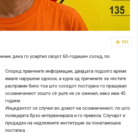
933
ение дека го усмртил својот 60-годишен сосед, по
Според првичните информации, двајцата подолго време
имале нарушени односи, а една од причините за честите
расправии било тоа што соседот постојано го прашувал
осомничениот зошто сè уште не се оженил, иако има 45
години.
Инцидентот се случил во домот на осомничениот, по што
полицијата брзо интервенирала и го привела. Случајот е
предаден на надлежните институции за понатамошна
постапка.