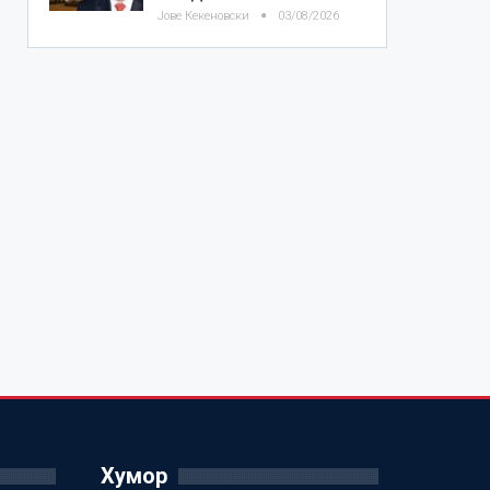
Јове Кекеновски
03/08/2026
Хумор