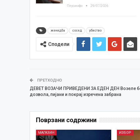
Плусинфо
29/07/2026
женидба
сосед
убиство
Сподели
ПРЕТХОДНО
ДЕВЕТ ВОЗАЧИ ПРИВЕДЕНИ ЗА ЕДЕН ДЕН Возеле б
дозвола, пијани и покрај изречена забрана
Поврзани содржини
МАГАЗИН
ИЗБОР