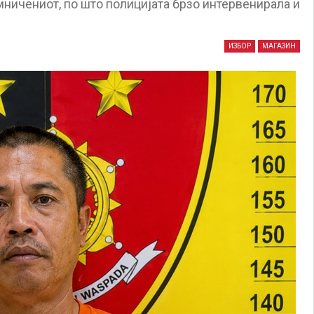
ничениот, по што полицијата брзо интервенирала и
ИЗБОР
МАГАЗИН