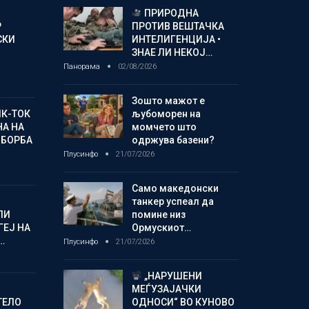
ПРИРОДНА
Р
ПРОТИВ ВЕШТАЧКА
СКИ
ИНТЕЛИГЕНЦИЈА •
ЗНАЕ ЛИ НЕКОЈ…
Панорама
02/08/2026
Зошто мажот е
ИК-ТОК
љубоморен на
А НА
момчето што
 БОРБА
одржува базени?
Плусинфо
21/07/2026
Само македонски
танкер успеал да
ЛИ
помине низ
ГЕЈ НА
Ормускиот…
…
Плусинфо
21/07/2026
„НАРУШЕНИ
МЕЃУЗАЈАЧКИ
ТЕЛО
ОДНОСИ“ ВО КУНОВО