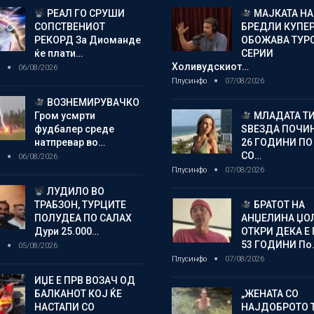
РЕАЛ ГО СРУШИ
МАЈКАТА НА
СОПСТВЕНИОТ
БРЕДЛИ КУПЕ
РЕКОРД За Диоманде
ОБОЖАВА ТУР
ќе плати…
СЕРИИ
Холивудскиот…
о
06/08/2026
Плусинфо
07/08/2026
ВОЗНЕМИРУВАЧКО
Гром усмрти
МЛАДАТА Т
фудбалер среде
ЅВЕЗДА ПОЧИН
натпревар во…
26 ГОДИНИ ПО
СО…
о
06/08/2026
Плусинфо
07/08/2026
ЛУДИЛО ВО
ТРАБЗОН, ТУРЦИТЕ
БРАТОТ НА
ПОЛУДЕА ПО САЛАХ
АНЏЕЛИНА ЏО
Дури 25.000…
ОТКРИ ДЕКА Е 
53 ГОДИНИ По
о
05/08/2026
Плусинфо
07/08/2026
ИЏЕ Е ПРВ ВОЗАЧ ОД
БАЛКАНОТ КОЈ ЌЕ
„ЖЕНАТА СО
НАСТАПИ СО
НАЈДОБРОТО 