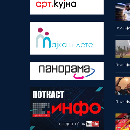
Плусинф
Плусинф
Плусинф