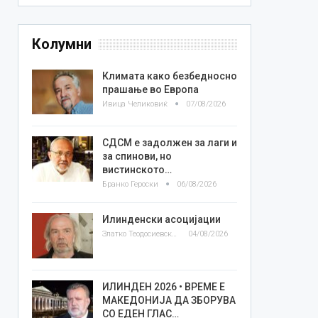
Колумни
Климата како безбедносно
прашање во Европа
Ивица Челиковиќ
07/08/2026
СДСМ е задолжен за лаги и
за спинови, но
вистинското…
Бранко Героски
06/08/2026
Илинденски асоцијации
Златко Теодосиевски
04/08/2026
ИЛИНДЕН 2026 • ВРЕМЕ Е
МАКЕДОНИЈА ДА ЗБОРУВА
СО ЕДЕН ГЛАС…