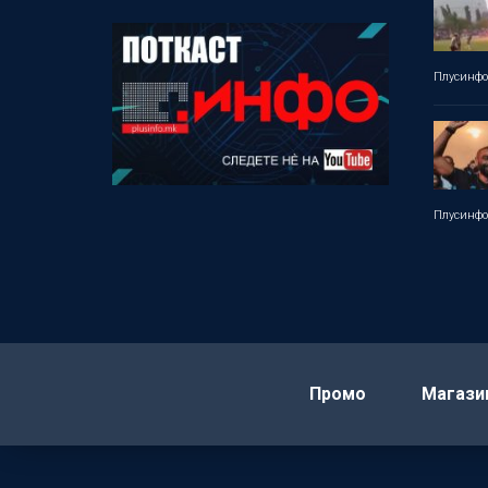
Плусинф
Плусинф
Промо
Магази