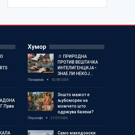
Хумор
ГО
ПРИРОДНА
ПРОТИВ ВЕШТАЧКА
ORTS
ИНТЕЛИГЕНЦИЈА •
ЗНАЕ ЛИ НЕКОЈ…
Панорама
02/08/2026
Зошто мажот е
МАДОНА
љубоморен на
Г Прва
момчето што
одржува базени?
Плусинфо
21/07/2026
КАЛА
Само македонски