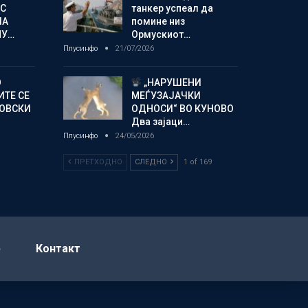
С
танкер успеал да
ЛА
помине низ
МУ…
Ормускиот…
Плусинфо
21/07/2026
О
„НАРУШЕНИ
ИТЕ СЕ
МЕЃУЗАЈАЧКИ
НОВСКИ
ОДНОСИ“ ВО КУНОВО
Два зајаци…
Плусинфо
24/05/2026
ПРЕТХОДНО
СЛЕДНО
1 of 169
р
Контакт