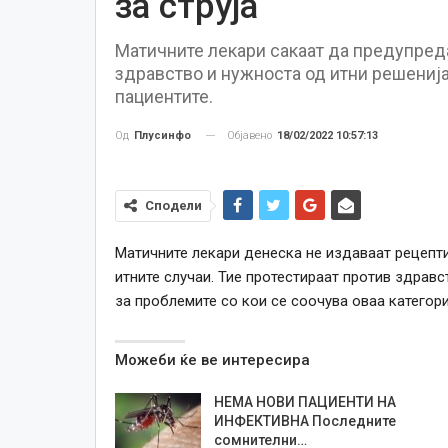
за струја
Матичните лекари сакаат да предупред
здравство и нужноста од итни решениј
пациентите.
Објавено
18/02/2022 10:57:13
Од
Плусинфо
Сподели
Матичните лекари денеска не издаваат рецепти
итните случаи. Тие протестираат против здравс
за проблемите со кои се соочува оваа категори
Можеби ќе ве интересира
НЕМА НОВИ ПАЦИЕНТИ НА
ИНФЕКТИВНА Последните
сомнителни…