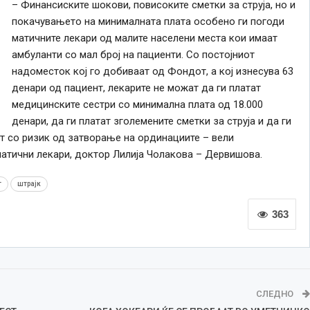
– Финансиските шокови, повисоките сметки за струја, но и
покачувањето на минималната плата особено ги погоди
матичните лекари од малите населени места кои имаат
амбуланти со мал број на пациенти. Со постојниот
надоместок кој го добиваат од Фондот, а кој изнесува 63
денари од пациент, лекарите не можат да ги платат
медицинските сестри со минимална плата од 18.000
денари, да ги платат зголемените сметки за струја и да ги
ат со ризик од затворање на ординациите – вели
атични лекари, доктор Лилија Чолакова – Дервишова.
т
штрајк
363
СЛЕДНО