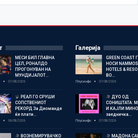
т
Галерија
МЕСИ БИЛ ГЛАВНА
GREEN COAST 
ЦЕЛ, РОНАЛДО
НОСИ NAMMOS
ПРОГОНУВАН НА
HOTELS & RES
МУНДИЈАЛОТ…
ВО…
о
07/08/2026
Плусинфо
07/08/2026
РЕАЛ ГО СРУШИ
ДУО ОД
СОПСТВЕНИОТ
СОНИШТАТА: 
РЕКОРД За Диоманде
И КАЈЛИ МИНО
ќе плати…
заедничка…
о
06/08/2026
Плусинфо
07/08/2026
ВОЗНЕМИРУВАЧКО
МАДОНА СА