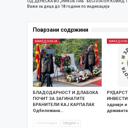
ОД ДЕНЕСКА ВО „НИКОБ ЛАБ“ БЕСПЛАТЕН КОВИД Т
Важи за деца до 18 години по индикација
Поврзани содржини
МАКЕДОНИЈА
МАКЕДОНИ
БЛАДОДАРНОСТ И ДЛАБОКА
РУДАРСТ
ПОЧИТ ЗА ЗАГИНАТИТЕ
ИНВЕСТИ
БРАНИТЕЛИ КАЈ КАРПАЛАК
здравје и
Одбележана…
државата
ПРЕТХОДНО
СЛЕДНО