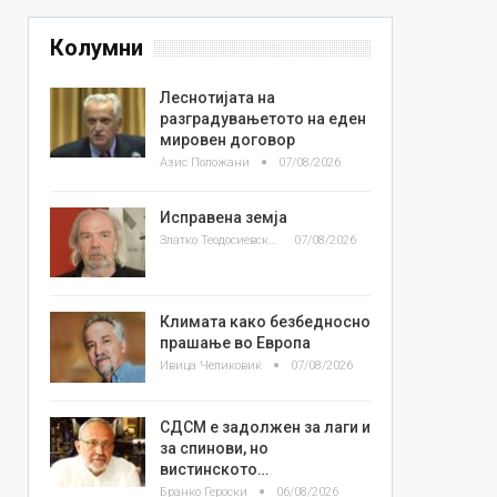
Колумни
Леснотијата на
разградувањетото на еден
мировен договор
Азис Положани
07/08/2026
Исправена земја
Златко Теодосиевски
07/08/2026
Климата како безбедносно
прашање во Европа
Ивица Челиковиќ
07/08/2026
СДСМ е задолжен за лаги и
за спинови, но
вистинското…
Бранко Героски
06/08/2026