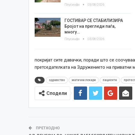
Плусинфо
03/08/2026
ГОСТИВАР СЕ СТАБИЛИЗИРА
Бројот на прегледи паѓа,
многу…
Плусинфо
03/08/2026
покријат сите давачки, поради што се соочува
претседателката на Здружението на приватни м
здравство
матични лекари
пациенти
протес
Сподели
ПРЕТХОДНО