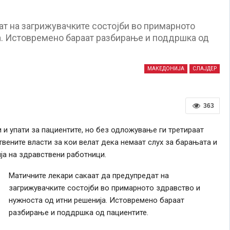
ат на загрижувачките состојби во примарното
а. Истовремено бараат разбирање и поддршка од
МАКЕДОНИЈА
СЛАЈДЕР
363
 и упати за пациентите, но без одложување ги третираат
твените власти за кои велат дека немаат слух за барањата и
ја на здравствени работници.
Матичните лекари сакаат да предупредат на
загрижувачките состојби во примарното здравство и
нужноста од итни решенија. Истовремено бараат
разбирање и поддршка од пациентите.