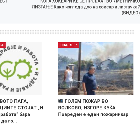
ЕСТ
КОГА ХОКЕАРИ ЌЕ СЕ ПРОБААТ ВО УМЕТНИЧКО
ЛИЗГАЊЕ Како изгледа дуо на хокеар и лизгачка?
(ВИДЕО)
ЈА
СЛАЈДЕР
ВОТО ПАЃА,
ГОЛЕМ ПОЖАР ВО
ЦИИТЕ СТОЈАТ „И
ВОЛКОВО, ИЗГОРЕ КУЌА
 работа“ бара
Повреден е еден пожарникар
 да го…