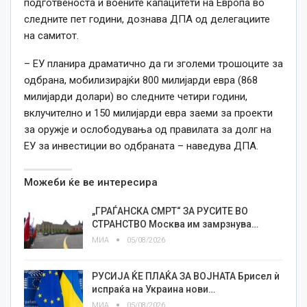
подготвеноста и воените капацитети на Европа во
следните пет години, дознава ДПА од делегациите
на самитот.
– ЕУ планира драматично да ги зголеми трошоците за
одбрана, мобилизирајќи 800 милијарди евра (868
милијарди долари) во следните четири години,
вклучително и 150 милијарди евра заеми за проекти
за оружје и ослободувања од правилата за долг на
ЕУ за инвестиции во одбраната – наведува ДПА.
Можеби ќе ве интересира
„ГРАЃАНСКА СМРТ“ ЗА РУСИТЕ ВО
СТРАНСТВО Москва им замрзнува…
МИА
05/08/2026
РУСИЈА ЌЕ ПЛАЌА ЗА ВОЈНАТА Брисел ѝ
испраќа на Украина нови…
МИА
05/08/2026