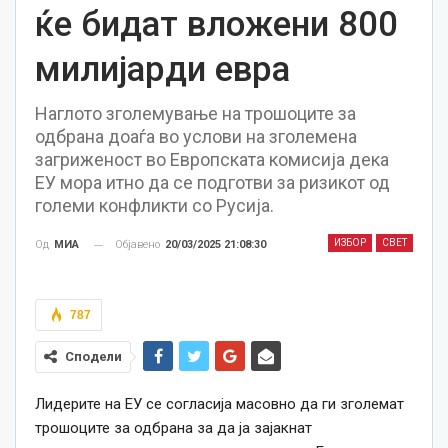
ќе бидат вложени 800
милијарди евра
Наглото зголемување на трошоците за
одбрана доаѓа во услови на зголемена
загриженост во Европската комисија дека
ЕУ мора итно да се подготви за ризикот од
големи конфликти со Русија.
ИЗБОР
СВЕТ
Објавено
20/03/2025 21:08:30
Од
МИА
787
Сподели
Лидерите на ЕУ се согласија масовно да ги зголемат
трошоците за одбрана за да ја зајакнат