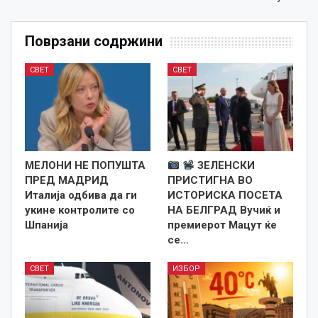
Поврзани содржини
СВЕТ
СВЕТ
МЕЛОНИ НЕ ПОПУШТА
ЗЕЛЕНСКИ
ПРЕД МАДРИД
ПРИСТИГНА ВО
Италија одбива да ги
ИСТОРИСКА ПОСЕТА
укине контролите со
НА БЕЛГРАД Вучиќ и
Шпанија
премиерот Мацут ќе
се…
СВЕТ
ИЗБОР