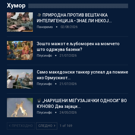
Хумор
ПРИРОДНА ПРОТИВ ВЕШТАЧКА
ИНТЕЛИГЕНЦИЈА • ЗНАЕ ЛИ НЕКОЈ…
Панорама
02/08/2026
Зошто мажот е љубоморен на момчето
што одржува базени?
Плусинфо
21/07/2026
Само македонски танкер успеал да помине
низ Ормускиот…
Плусинфо
21/07/2026
„НАРУШЕНИ МЕЃУЗАЈАЧКИ ОДНОСИ“ ВО
КУНОВО Два зајаци…
Плусинфо
24/05/2026
ПРЕТХОДНО
СЛЕДНО
1 of 169