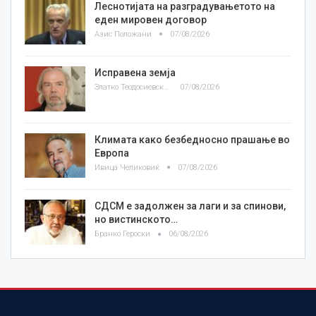
Леснотијата на разградувањетото на
еден мировен договор
Азис Положани
07/08/2026
Исправена земја
Златко Теодосиевски
07/08/2026
Климата како безбедносно прашање во
Европа
Ивица Челиковиќ
07/08/2026
СДСМ е задолжен за лаги и за спинови,
но вистинското…
Бранко Героски
06/08/2026