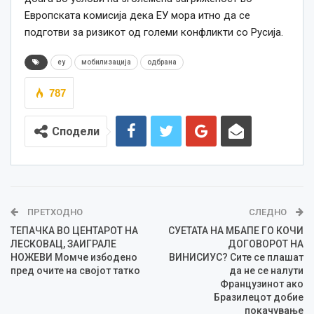
Европската комисија дека ЕУ мора итно да се
подготви за ризикот од големи конфликти со Русија.
еу
мобилизација
одбрана
787
Сподели
ПРЕТХОДНО
СЛЕДНО
ТЕПАЧКА ВО ЦЕНТАРОТ НА
СУЕТАТА НА МБАПЕ ГО КОЧИ
ЛЕСКОВАЦ, ЗАИГРАЛЕ
ДОГОВОРОТ НА
НОЖЕВИ Момче избодено
ВИНИСИУС? Сите се плашат
пред очите на својот татко
да не се налути
Французинот ако
Бразилецот добие
покачување