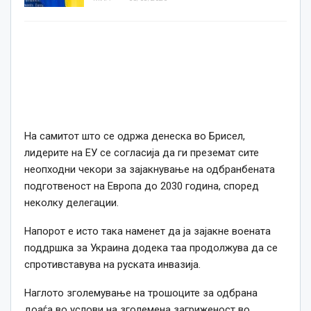
На самитот што се одржа денеска во Брисел,
лидерите на ЕУ се согласија да ги преземат сите
неопходни чекори за зајакнување на одбранбената
подготвеност на Европа до 2030 година, според
неколку делегации.
Напорот е исто така наменет да ја зајакне воената
поддршка за Украина додека таа продолжува да се
спротивставува на руската инвазија.
Наглото зголемување на трошоците за одбрана
доаѓа во услови на зголемена загриженост во