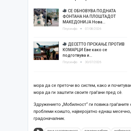
СЕ ОБНОВУВА ПОДНАТА
ФОНТАНА НА ПЛОШТАДОТ
МАКЕДОНИЈА Нова…
Плусинфо
07/08/2026
ДЕСЕТТО ПРСКАЊЕ ПРОТИВ
КОМАРЦИ Еве како се
подготвува и…
Плусинфо
30/07/2026
мора да се преточи во систем, како и почитува
мора да ги заштити своите граѓани пред сè.
Здружението „Мобилност“ ги повика граѓаните с
проблеми коишто, најверојатно еднаш месечно,
градоначалник.
лица со попреченост
локални избори
мобилност