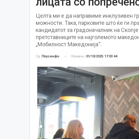
лицата со попречен
Целта ми е да направиме инклузивен гр
можности. Така, парковите што ќе ги прав
кандидатот за градоначалник на Скопј
претставниците на најголемото македо
„Мобилност Македонија“.
Објавено
01/10/2025 17:03:44
Од
Плусинфо