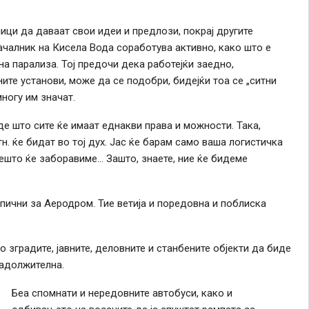
ници да даваат свои идеи и предлози, покрај другите
чалник на Кисела Вода соработува активно, како што е
а парализа. Тој предочи дека работејќи заедно,
ите установи, може да се подобри, бидејќи тоа се „ситни
ногу им значат.
е што сите ќе имаат еднакви права и можности. Така,
тн. ќе бидат во тој дух. Јас ќе барам само ваша логистичка
нешто ќе заборавиме… Зашто, знаете, ние ќе бидеме
ипични за Аеродром. Тие ветија и поредовна и поблиска
о зградите, јавните, деловните и станбените објекти да биде
задолжителна.
Беа спомнати и нередовните автобуси, како и