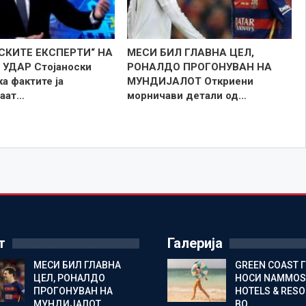
СКИТЕ ЕКСПЕРТИ“ НА
МЕСИ БИЛ ГЛАВНА ЦЕЛ,
УДАР Стојаноски
РОНАЛДО ПРОГОНУВАН НА
а фактите ја
МУНДИЈАЛОТ Откриени
аат…
морничави детали од…
т
Галерија
МЕСИ БИЛ ГЛАВНА
GREEN COAST 
ЦЕЛ, РОНАЛДО
НОСИ NAMMOS
ПРОГОНУВАН НА
HOTELS & RES
МУНДИЈАЛОТ…
ВО…