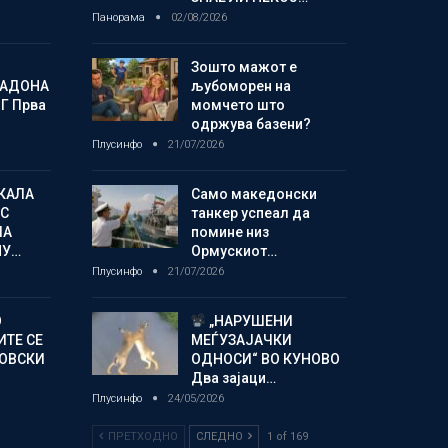
Панорама
02/08/2026
Зошто мажот е
МАДОНА
љубоморен на
Г Прва
момчето што
одржува базени?
Плусинфо
21/07/2026
КАЛА
Само македонски
С
танкер успеал да
ЛА
помине низ
МУ…
Ормускиот…
Плусинфо
21/07/2026
О
„НАРУШЕНИ
ИТЕ СЕ
МЕЃУЗАЈАЧКИ
НОВСКИ
ОДНОСИ“ ВО КУНОВО
Два зајаци…
Плусинфо
24/05/2026
ПРЕТХОДНО
СЛЕДНО
1 of 169