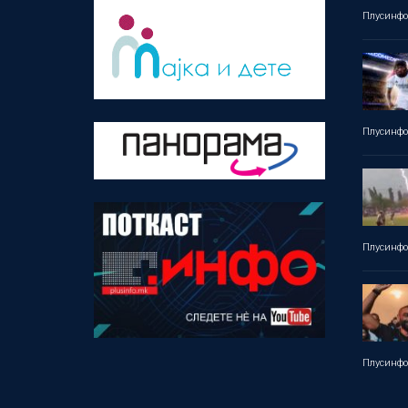
Плусинф
Плусинф
Плусинф
Плусинф