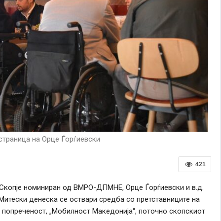
страница на Орце Ѓорѓиевски
421
 Скопје номиниран од ВМРО-ДПМНЕ, Орце Ѓорѓиевски и в.д.
Митески денеска се оствари средба со претставниците на
 попреченост, „Мобилност Македонија“, поточно скопскиот