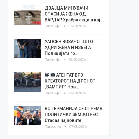
ДВАЈЦА МИНУВАЧИ
СПАСИЈА ЖЕНА ОД
ВАРДАР Храбра акција кај…
Плусинфо
07/08/2026
УАПСЕН ВОЗАЧОТ ШТО
УДРИ ЖЕНА И ИЗБЕГА
Полицијата го…
Плусинфо
06/08/2026
АТЕНТАТ ВРЗ
КРЕАТОРОТ НА ДРОНОТ
„ВАМПИР“ Нов…
Плусинфо
06/08/2026
ВО ГЕРМАНИЈА СЕ СПРЕМА
ПОЛИТИЧКИ ЗЕМЈОТРЕС
Стасаа најновите…
Панорама
07/08/2026