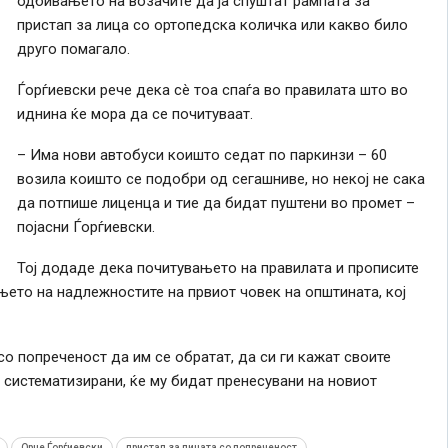
одбивањето на возачите да ја спуштат рампата за
пристап за лица со ортопедска количка или какво било
друго помагало.
Ѓорѓиевски рече дека сè тоа спаѓа во правилата што во
иднина ќе мора да се почитуваат.
– Има нови автобуси коишто седат по паркинзи – 60
возила коишто се подобри од сегашниве, но некој не сака
да потпише лиценца и тие да бидат пуштени во промет –
појасни Ѓорѓиевски.
Тој додаде дека почитувањето на правилата и прописите
њето на надлежностите на првиот човек на општината, кој
о попреченост да им се обратат, да си ги кажат своите
 систематизирани, ќе му бидат пренесувани на новиот
Орце Ѓорѓиевски
пристап за лицата со попреченост