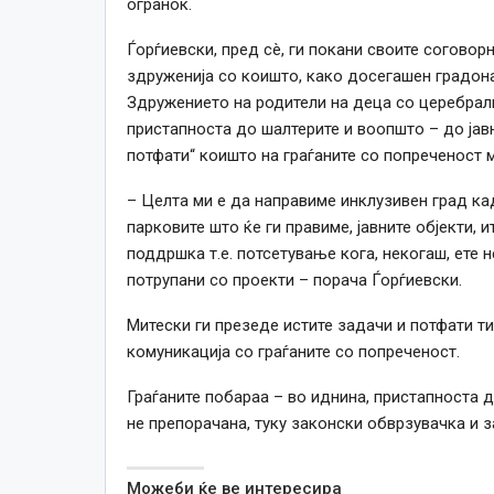
огранок.
Ѓорѓиевски, пред сè, ги покани своите соговор
здруженија со коишто, како досегашен градона
Здружението на родители на деца со церебралн
пристапноста до шалтерите и воопшто – до јавн
потфати“ коишто на граѓаните со попреченост м
– Целта ми е да направиме инклузивен град кад
парковите што ќе ги правиме, јавните објекти, и
поддршка т.е. потсетување кога, некогаш, ете 
потрупани со проекти – порача Ѓорѓиевски.
Митески ги презеде истите задачи и потфати т
комуникација со граѓаните со попреченост.
Граѓаните побараа – во иднина, пристапноста д
не препорачана, туку законски обврзувачка и 
Можеби ќе ве интересира