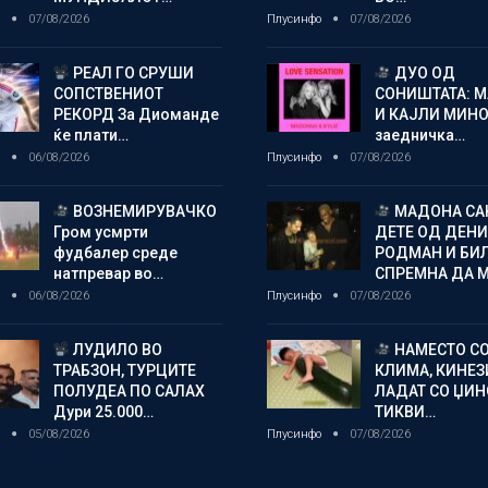
о
07/08/2026
Плусинфо
07/08/2026
РЕАЛ ГО СРУШИ
ДУО ОД
СОПСТВЕНИОТ
СОНИШТАТА: 
РЕКОРД За Диоманде
И КАЈЛИ МИНО
ќе плати…
заедничка…
о
06/08/2026
Плусинфо
07/08/2026
ВОЗНЕМИРУВАЧКО
МАДОНА СА
Гром усмрти
ДЕТЕ ОД ДЕНИ
фудбалер среде
РОДМАН И БИ
натпревар во…
СПРЕМНА ДА 
о
06/08/2026
Плусинфо
07/08/2026
ЛУДИЛО ВО
НАМЕСТО С
ТРАБЗОН, ТУРЦИТЕ
КЛИМА, КИНЕЗ
ПОЛУДЕА ПО САЛАХ
ЛАДАТ СО ЏИ
Дури 25.000…
ТИКВИ…
о
05/08/2026
Плусинфо
07/08/2026