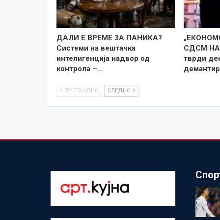
ДАЛИ Е ВРЕМЕ ЗА ПАНИКА?
„ЕКОНОМ
Системи на вештачка
СДСМ НА 
интелигенција надвор од
тврди дек
контрола –…
демантир
ПРЕТХОДНО
СЛЕДНО
Спор