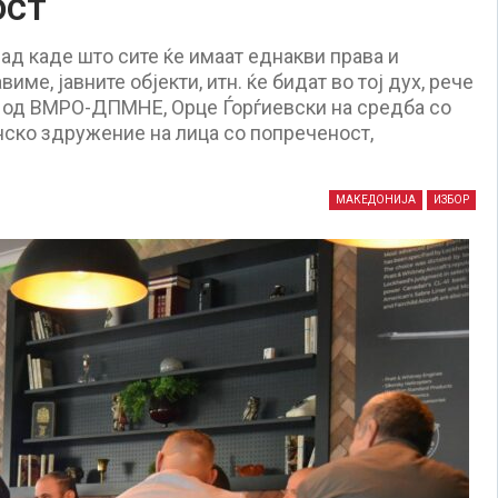
ост
ад каде што сите ќе имаат еднакви права и
име, јавните објекти, итн. ќе бидат во тој дух, рече
е од ВМРО-ДПМНЕ, Орце Ѓорѓиевски на средба со
нско здружение на лица со попреченост,
МАКЕДОНИЈА
ИЗБОР