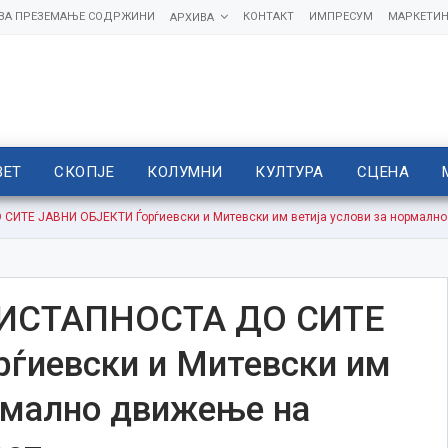
 ЗА ПРЕЗЕМАЊЕ СОДРЖИНИ
КОНТАКТ
ИМПРЕСУМ
МАРКЕТИН
АРХИВА
ВЕТ
СКОПЈЕ
КОЛУМНИ
КУЛТУРА
СЦЕНА
ИТЕ ЈАВНИ ОБЈЕКТИ Ѓорѓиевски и Митевски им ветија услови за нормално
РИСТАПНОСТА ДО СИТЕ
ѓиевски и Митевски им
ормално движење на