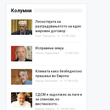
Колумни
Леснотијата на
разградувањетото на еден
мировен договор
Азис Положани
07/08/2026
Исправена земја
Златко Теодосиевски
07/08/2026
Климата како безбедносно
прашање во Европа
Ивица Челиковиќ
07/08/2026
СДСМ е задолжен за лаги и
за спинови, но
вистинското…
Бранко Героски
06/08/2026