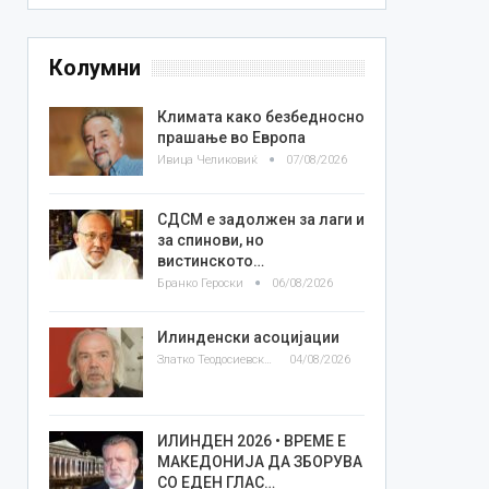
Колумни
Климата како безбедносно
прашање во Европа
Ивица Челиковиќ
07/08/2026
СДСМ е задолжен за лаги и
за спинови, но
вистинското…
Бранко Героски
06/08/2026
Илинденски асоцијации
Златко Теодосиевски
04/08/2026
ИЛИНДЕН 2026 • ВРЕМЕ Е
МАКЕДОНИЈА ДА ЗБОРУВА
СО ЕДЕН ГЛАС…