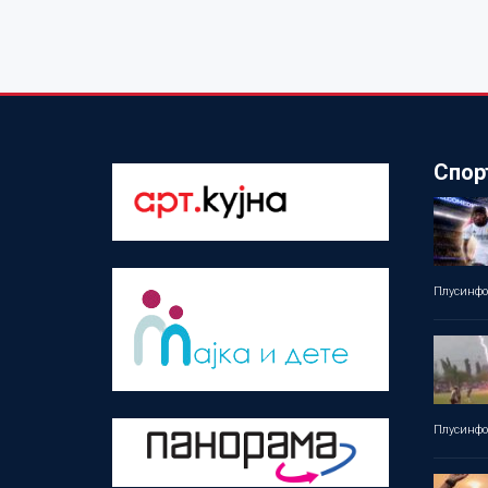
Спор
Плусинф
Плусинф