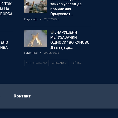
ИК-ТОК
танкер успеал да
А НА
помине низ
 БОРБА
Ормускиот…
Плусинфо
21/07/2026
„НАРУШЕНИ
МЕЃУЗАЈАЧКИ
ТЕЛО
ОДНОСИ“ ВО КУНОВО
ЖИВА
Два зајаци…
Плусинфо
24/05/2026
ПРЕТХОДНО
СЛЕДНО
1 of 169
р
Контакт