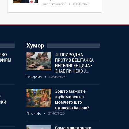
Јове Кекеновски
03/08/2026
Хумор
 ВО
ПРИРОДНА
 ФИЛМ
ПРОТИВ ВЕШТАЧКА
ИНТЕЛИГЕНЦИЈА •
ЗНАЕ ЛИ НЕКОЈ…
Панорама
02/08/2026
Зошто мажот е
Р
љубоморен на
СКИ
момчето што
одржува базени?
Плусинфо
21/07/2026
Само македонски