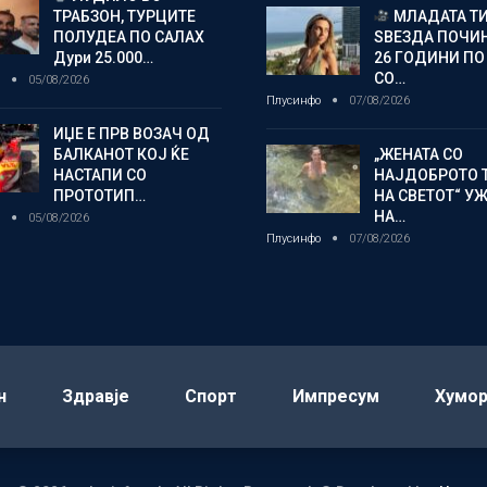
ТРАБЗОН, ТУРЦИТЕ
МЛАДАТА Т
ПОЛУДЕА ПО САЛАХ
ЅВЕЗДА ПОЧИН
Дури 25.000…
26 ГОДИНИ ПО
СО…
о
05/08/2026
Плусинфо
07/08/2026
ИЏЕ Е ПРВ ВОЗАЧ ОД
БАЛКАНОТ КОЈ ЌЕ
„ЖЕНАТА СО
НАСТАПИ СО
НАЈДОБРОТО 
ПРОТОТИП…
НА СВЕТОТ“ У
НА…
о
05/08/2026
Плусинфо
07/08/2026
н
Здравје
Спорт
Импресум
Хумо