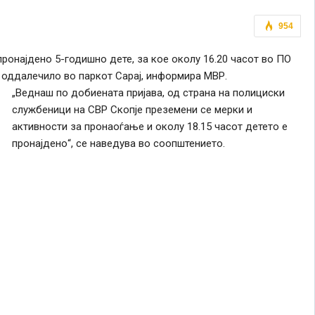
954
пронајдено 5-годишно дете, за кое околу 16.20 часот во ПО
е оддалечило во паркот Сарај, информира МВР.
„Веднаш по добиената пријава, од страна на полициски
службеници на СВР Скопје преземени се мерки и
активности за пронаоѓање и околу 18.15 часот детето е
пронајдено“, се наведува во соопштението.