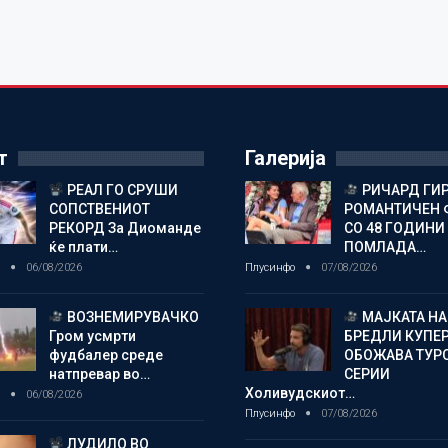
т
Галерија
РЕАЛ ГО СРУШИ
РИЧАРД ГИР
СОПСТВЕНИОТ
РОМАНТИЧЕН
РЕКОРД За Диоманде
СО 48 ГОДИНИ
ќе плати…
ПОМЛАДА…
о
06/08/2026
Плусинфо
07/08/2026
ВОЗНЕМИРУВАЧКО
МАЈКАТА НА
Гром усмрти
БРЕДЛИ КУПЕ
фудбалер среде
ОБОЖАВА ТУР
натпревар во…
СЕРИИ
Холивудскиот…
о
06/08/2026
Плусинфо
07/08/2026
ЛУДИЛО ВО