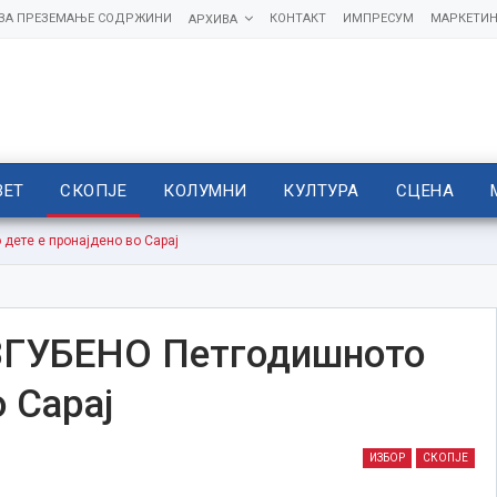
 ЗА ПРЕЗЕМАЊЕ СОДРЖИНИ
КОНТАКТ
ИМПРЕСУМ
МАРКЕТИН
АРХИВА
ВЕТ
СКОПЈЕ
КОЛУМНИ
КУЛТУРА
СЦЕНА
ете е пронајдено во Сарај
ГУБЕНО Петгодишното
о Сарај
ИЗБОР
СКОПЈЕ