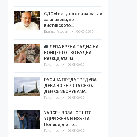
СДСМ е задолжен за лаги и
за спинови, но
вистинското…
Бранко Героски
06/08/2026
ЛЕПА БРЕНА ПАДНА НА
КОНЦЕРТОТ ВО БУДВА
Реакцијата на…
Плусинфо
06/08/2026
РУСИЈА ПРЕДУПРЕДУВА
ДЕКА ВО ЕВРОПА СЕКОЈ
ДЕН СЕ ЗБОРУВА ЗА…
Плусинфо
06/08/2026
УАПСЕН ВОЗАЧОТ ШТО
УДРИ ЖЕНА И ИЗБЕГА
Полицијата го…
Плусинфо
06/08/2026