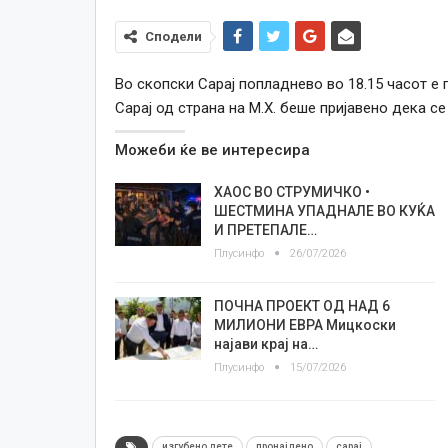
Сподели
Во скопски Сарај попладнево во 18.15 часот е 
Сарај од страна на М.Х. беше пријавено дека с
Можеби ќе ве интересира
ХАОС ВО СТРУМИЧКО •
ШЕСТМИНА УПАДНАЛЕ ВО КУЌА
И ПРЕТЕПАЛЕ…
Плусинфо
26/07/2026
ПОЧНА ПРОЕКТ ОД НАД 6
МИЛИОНИ ЕВРА Мицкоски
најави крај на…
Плусинфо
15/07/2026
изгубено дете
пронајдено
сарај