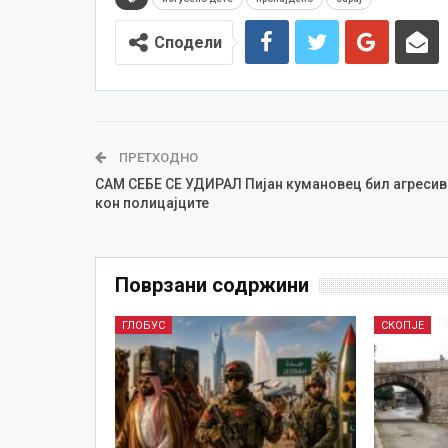
Сподели
ПРЕТХОДНО
САМ СЕБЕ СЕ УДИРАЛ Пијан кумановец бил агресив
кон полицајците
Поврзани содржини
ГЛОБУС
СКОПЈЕ