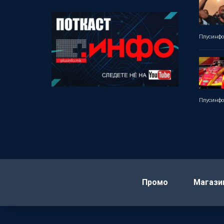
Плусинф
Плусинф
Промо
Магази