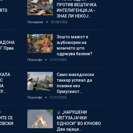
ПРОТИВ ВЕШТАЧКА
ORTS
ИНТЕЛИГЕНЦИЈА •
ЗНАЕ ЛИ НЕКОЈ…
Панорама
02/08/2026
Зошто мажот е
МАДОНА
љубоморен на
Г Прва
момчето што
одржува базени?
Плусинфо
21/07/2026
КАЛА
Само македонски
С
танкер успеал да
ЛА
помине низ
МУ…
Ормускиот…
Плусинфо
21/07/2026
О
„НАРУШЕНИ
ИТЕ СЕ
МЕЃУЗАЈАЧКИ
НОВСКИ
ОДНОСИ“ ВО КУНОВО
Два зајаци…