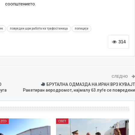
соопштението.
ик
повреден шри работа на трафостаница
полиција
314
СЛЕДНО
О
БРУТАЛНА ОДМАЗДА НА ИРАН ВРЗ КУВАЈТ
уга
Ракетиран аеродромот, најмалу 63 луѓе се повредени
IZED
СВЕТ