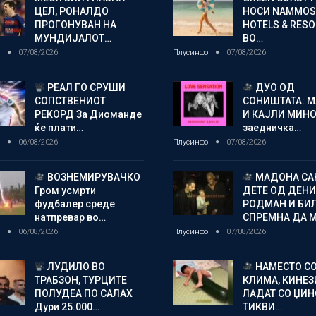
ЦЕЛ, РОНАЛДО
НОСИ NAMMOS
ПРОГОНУВАН НА
HOTELS & RES
МУНДИЈАЛОТ…
ВО…
о
07/08/2026
Плусинфо
07/08/2026
РЕАЛ ГО СРУШИ
ДУО ОД
СОПСТВЕНИОТ
СОНИШТАТА: 
РЕКОРД За Диоманде
И КАЈЛИ МИНО
ќе плати…
заедничка…
о
06/08/2026
Плусинфо
07/08/2026
ВОЗНЕМИРУВАЧКО
МАДОНА СА
Гром усмрти
ДЕТЕ ОД ДЕНИ
фудбалер среде
РОДМАН И БИ
натпревар во…
СПРЕМНА ДА 
о
06/08/2026
Плусинфо
07/08/2026
ЛУДИЛО ВО
НАМЕСТО С
ТРАБЗОН, ТУРЦИТЕ
КЛИМА, КИНЕЗ
ПОЛУДЕА ПО САЛАХ
ЛАДАТ СО ЏИ
Дури 25.000…
ТИКВИ…