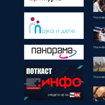
Плусинф
Плусинф
Плусинф