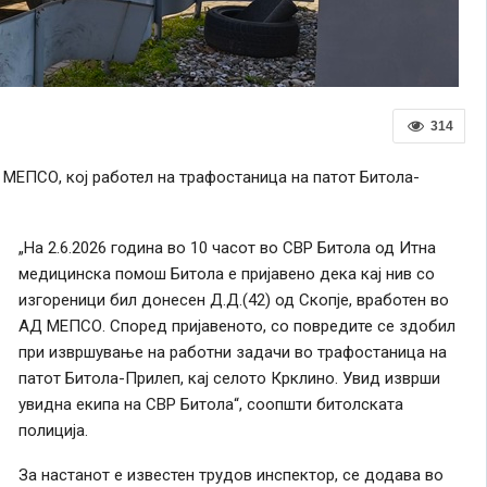
314
 МЕПСО, кој работел на трафостаница на патот Битола-
„На 2.6.2026 година во 10 часот во СВР Битола од Итна
медицинска помош Битола е пријавено дека кај нив со
изгореници бил донесен Д.Д.(42) од Скопје, вработен во
АД МЕПСО. Според пријавеното, со повредите се здобил
при извршување на работни задачи во трафостаница на
патот Битола-Прилеп, кај селото Крклино. Увид изврши
увидна екипа на СВР Битола“, соопшти битолската
полиција.
За настанот е известен трудов инспектор, се додава во