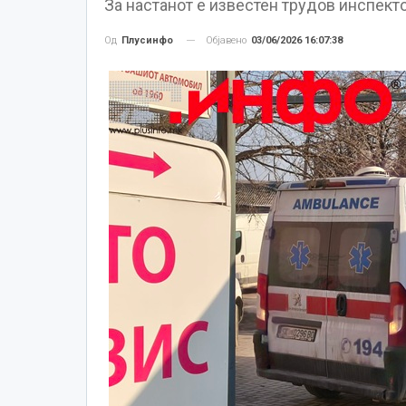
За настанот е известен трудов инспекто
Објавено
03/06/2026 16:07:38
Од
Плусинфо