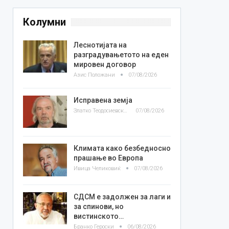
Колумни
Леснотијата на
разградувањетото на еден
мировен договор
Азис Положани
07/08/2026
Исправена земја
Златко Теодосиевски
07/08/2026
Климата како безбедносно
прашање во Европа
Ивица Челиковиќ
07/08/2026
СДСМ е задолжен за лаги и
за спинови, но
вистинското…
Бранко Героски
06/08/2026