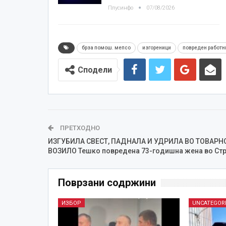
Плусинфо
07/08/2026
брза помош. мепсо
изгореници
повреден работн
Сподели
ПРЕТХОДНО
ИЗГУБИЛА СВЕСТ, ПАДНАЛА И УДРИЛА ВО ТОВАРН
ВОЗИЛО Тешко повредена 73-годишна жена во Стр
Поврзани содржини
ИЗБОР
UNCATEGOR