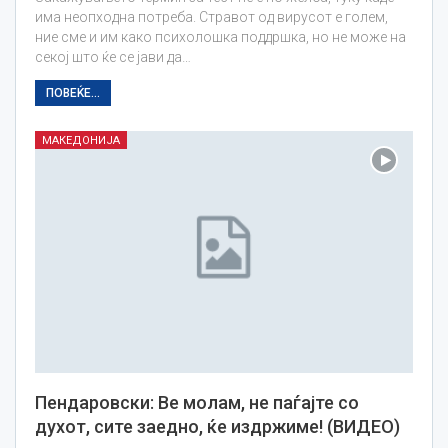
има неопходна потреба. Стравот од вирусот е голем,
ние сме и им како психолошка поддршка, но не може на
секој што ќе се јави да…
ПОВЕЌЕ...
МАКЕДОНИЈА
Пендаровски: Ве молам, не паѓајте со
духот, сите заедно, ќе издржиме! (ВИДЕО)