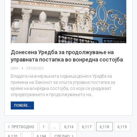
Донесена Уредба за продолжување на
управната постапка во вонредна состојба
МИА
24/03/2020
Владата на вчерашната седница донесе Уредба за
примена на Законот за општа управна постапка за
време на вонредна состојба, со која се уредуваат
определувањето и продолжувањето на…
ПОВЕЌЕ...
ПРЕТХОДНО
1
…
6,116
6,117
6,118
6,119
6,120
…
6,194
СЛЕДНО