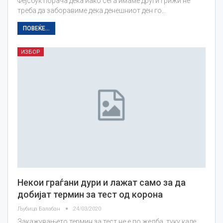
Фејсбук порача дека иако сега имаме други грижи не
треба да заборавиме дека денешниот ден го…
ПОВЕЌЕ...
ИЗБОР
Некои граѓани дури и лажат само за да
добијат термин за тест од корона
Љубица Балабан
24/03/2020
Закажувањето термин за тест не е по желба, туку каде