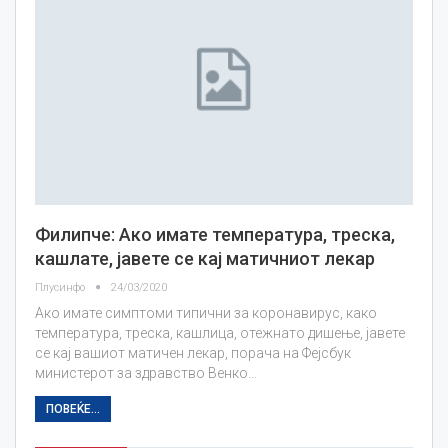
Филипче: Ако имате температура, треска,
кашлате, јавете се кај матичниот лекар
Плусинфо
24/03/2020
Ако имате симптоми типични за коронавирус, како
температура, треска, кашлица, отежнато дишење, јавете
се кај вашиот матичен лекар, порача на Фејсбук
министерот за здравство Венко…
ПОВЕЌЕ...