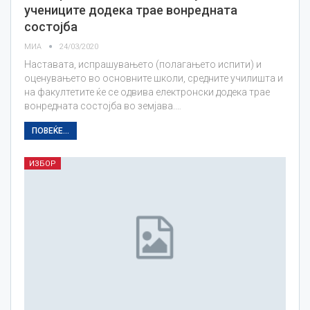
учениците додека трае вонредната
состојба
МИА
24/03/2020
Наставата, испрашувањето (полагањето испити) и
оценувањето во основните школи, средните училишта и
на факултетите ќе се одвива електронски додека трае
вонредната состојба во земјава.…
ПОВЕЌЕ...
ИЗБОР