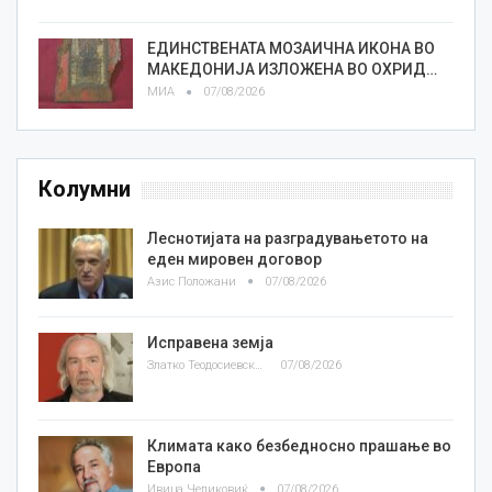
ЕДИНСТВЕНАТА МОЗАИЧНА ИКОНА ВО
МАКЕДОНИЈА ИЗЛОЖЕНА ВО ОХРИД…
МИА
07/08/2026
Колумни
Леснотијата на разградувањетото на
еден мировен договор
Азис Положани
07/08/2026
Исправена земја
Златко Теодосиевски
07/08/2026
Климата како безбедносно прашање во
Европа
Ивица Челиковиќ
07/08/2026