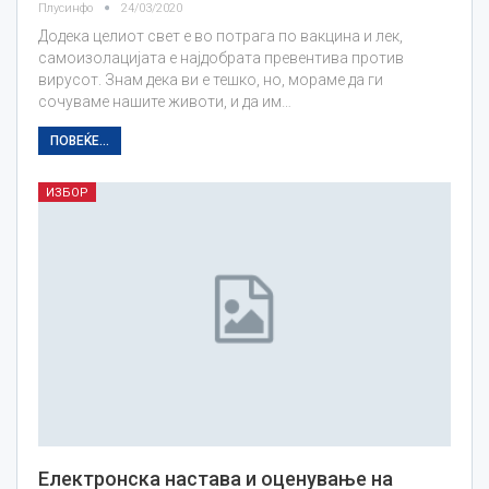
Плусинфо
24/03/2020
Додека целиот свет е во потрага по вакцина и лек,
самоизолацијата е најдобрата превентива против
вирусот. Знам дека ви е тешко, но, мораме да ги
сочуваме нашите животи, и да им…
ПОВЕЌЕ...
ИЗБОР
Eлектронска настава и оценување на