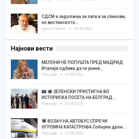
СДСМ е задолжен за лаги и за спинови,
но вистинското…
Бранко Героски
06/08/2026
Најнови вести
МЕЛОНИ НЕ ПОПУШТА ПРЕД МАДРИД
Италија одбива да ги укине…
Плусинфо
07/08/2026
ЗЕЛЕНСКИ ПРИСТИГНА ВО
ИСТОРИСКА ПОСЕТА НА БЕЛГРАД…
Плусинфо
07/08/2026
ВОЗАЧ НА АВТОБУС СПРЕЧИ
ОГРОМНА КАТАСТРОФА Соборен дрон…
Плусинфо
07/08/2026