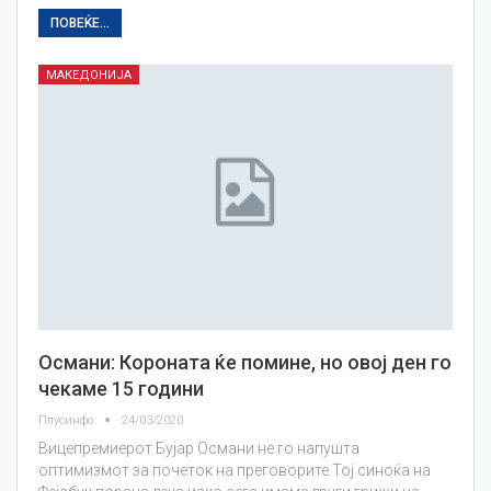
ПОВЕЌЕ...
МАКЕДОНИЈА
Османи: Короната ќе помине, но овој ден го
чекаме 15 години
Плусинфо
24/03/2020
Вицепремиерот Бујар Османи не го напушта
оптимизмот за почеток на преговорите.Тој синоќа на