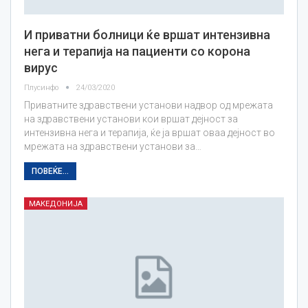
И приватни болници ќе вршат интензивна
нега и терапија на пациенти со корона
вирус
Плусинфо
24/03/2020
Приватните здравствени установи надвор од мрежата
на здравствени установи кои вршат дејност за
интензивна нега и терапија, ќе ја вршат оваа дејност во
мрежата на здравствени установи за…
ПОВЕЌЕ...
МАКЕДОНИЈА