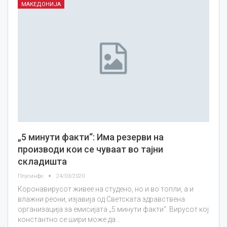
МАКЕДОНИЈА
„5 минути факти“: Има резерви на
производи кои се чуваат во тајни
складишта
Плусинфо
24/03/2020
Коронавирусот живее на студено, но и во топли, а и
влажни реони, изјавија од Светската здравствена
организација за емисијата „5 минути факти“. Вирусот кој
константно се шири може да…