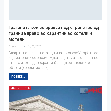
Граѓаните кои се враќаат од странство од
граница право во карантин во хотели и
мотели
Плусинфо
24/03/2020
Владата на вчерашната седница ја донесе Уредбата со
која законски се овозможува лицата да се ставаат во
строга изолација (карантин) и во угостителските
објекти (хотели, мотели),…
ПОВЕЌЕ...
МАКЕДОНИЈА