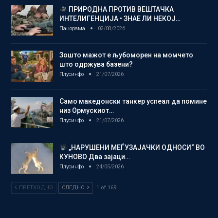
ПРИРОДНА ПРОТИВ ВЕШТАЧКА
ИНТЕЛИГЕНЦИЈА • ЗНАЕ ЛИ НЕКОЈ…
Панорама
02/08/2026
Зошто мажот е љубоморен на момчето
што одржува базени?
Плусинфо
21/07/2026
Само македонски танкер успеал да помине
низ Ормускиот…
Плусинфо
21/07/2026
„НАРУШЕНИ МЕЃУЗАЈАЧКИ ОДНОСИ“ ВО
КУНОВО Два зајаци…
Плусинфо
24/05/2026
ПРЕТХОДНО
СЛЕДНО
1 of 169