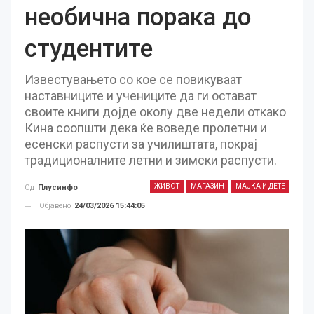
необична порака до
студентите
Известувањето со кое се повикуваат
наставниците и учениците да ги остават
своите книги дојде околу две недели откако
Кина соопшти дека ќе воведе пролетни и
есенски распусти за училиштата, покрај
традиционалните летни и зимски распусти.
ЖИВОТ
МАГАЗИН
МАЈКА И ДЕТЕ
Од
Плусинфо
Објавено
24/03/2026 15:44:05