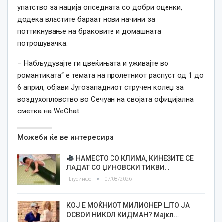
упатство за нација опседната со добри оценки,
додека властите бараат нови начини за
поттикнување на браковите и домашната
потрошувачка.
– Набљудувајте ги цвеќињата и уживајте во
романтиката“ е темата на пролетниот распуст од 1 до
6 април, објави Југозападниот стручен колеџ за
воздухопловство во Сечуан на својата официјална
сметка на WeChat.
Можеби ќе ве интересира
НАМЕСТО СО КЛИМА, КИНЕЗИТЕ СЕ
ЛАДАТ СО ЏИНОВСКИ ТИКВИ…
Плусинфо
07/08/2026
КОЈ Е МОЌНИОТ МИЛИОНЕР ШТО ЈА
ОСВОИ НИКОЛ КИДМАН? Мајкл…