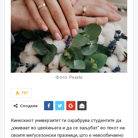
Фото: Pexels
797
Сподели
Кинескиот универзитет ги охрабрува студентите да
„уживаат во цвеќињата и да се заљубат“ во текот на
своите меѓусезонски празници, што е невообичаено