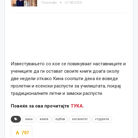
Плусинфо
07/08/2026
Известувањето со кое се повикуваат наставниците и
учениците да ги остават своите книги доаѓа околу
две недели откако Кина соопшти дека ќе воведе
пролетни и есенски распусти за училиштата, покрај
традиционалните летни и зимски распусти.
Повеќе за ова прочитајте
ТУКА
.
кина
книги
љубов
наталитет
студенти
797