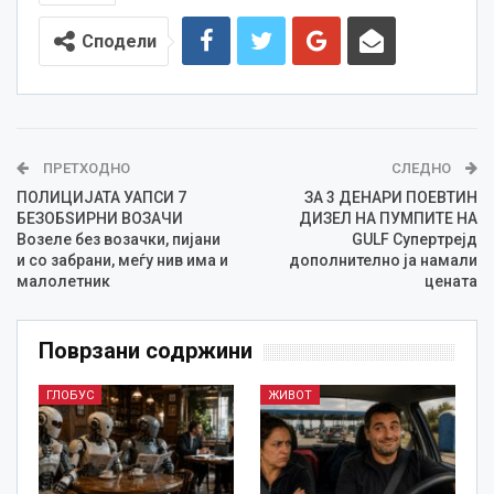
Сподели
ПРЕТХОДНО
СЛЕДНО
ПОЛИЦИЈАТА УАПСИ 7
ЗА 3 ДЕНАРИ ПОЕВТИН
БЕЗОБЅИРНИ ВОЗАЧИ
ДИЗЕЛ НА ПУМПИТЕ НА
Возеле без возачки, пијани
GULF Супертрејд
и со забрани, меѓу нив има и
дополнително ја намали
малолетник
цената
Поврзани содржини
ГЛОБУС
ЖИВОТ