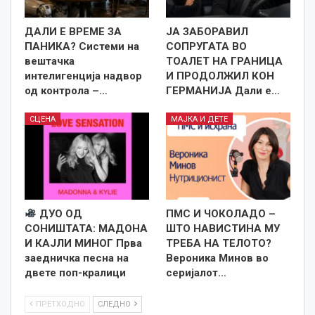
ДАЛИ Е ВРЕМЕ ЗА
ЈА ЗАБОРАВИЛ
ПАНИКА? Системи на
СОПРУГАТА ВО
вештачка
ТОАЛЕТ НА ГРАНИЦА
интелигенција надвор
И ПРОДОЛЖИЛ КОН
од контрола –…
ГЕРМАНИЈА Дали е…
СЦЕНА
МАЈКА И ДЕТЕ
ДУО ОД
ПМС И ЧОКОЛАДО –
СОНИШТАТА: МАДОНА
ШТО НАВИСТИНА МУ
И КАЈЛИ МИНОГ Прва
ТРЕБА НА ТЕЛОТО?
заедничка песна на
Вероника Минов во
двете поп-кралици
серијалот…
ПРЕТХОДНО
СЛЕДНО